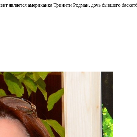
нт является американка Тринити Родман, дочь бывшего баскетб