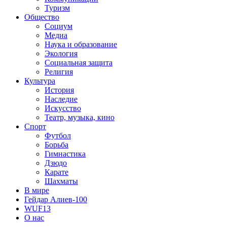
Туризм
Общество
Социум
Медиа
Наука и образование
Экология
Социальная защита
Религия
Культура
История
Наследие
Искусство
Театр, музыка, кино
Спорт
Футбол
Борьба
Гимнастика
Дзюдо
Карате
Шахматы
В мире
Гейдар Алиев-100
WUF13
О нас