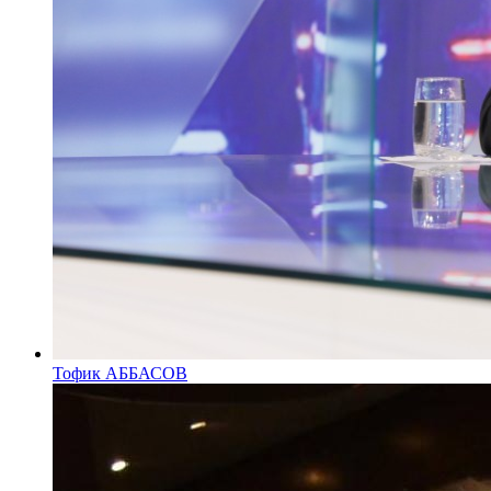
Тофик АББАСОВ