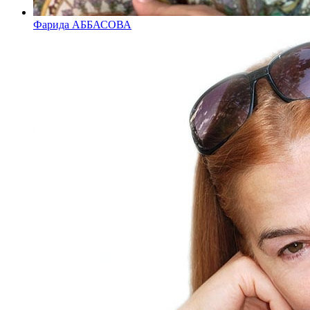
Фарида АББАСОВА