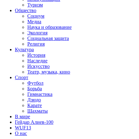
Туризм
Общество
Социум
Медиа
Наука и образование
Экология
Социальная защита
Религия
Культура
История
Наследие
Искусство
Театр, музыка, кино
Спорт
Футбол
Борьба
Гимнастика
Дзюдо
Карате
Шахматы
В мире
Гейдар Алиев-100
WUF13
О нас