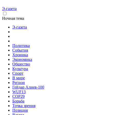
Э-газета
Ночная тема
Э-газета
Политика
События
Хроника
Экономика
Общество
Культура
Спорт
В мире
Регион
Гейдар Алиев-100
WUF13
COP29
Борьба
Точка зрения
Позиция
Взгляд