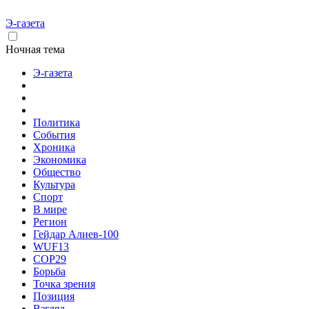
Э-газета
Ночная тема
Э-газета
Политика
События
Хроника
Экономика
Общество
Культура
Спорт
В мире
Регион
Гейдар Алиев-100
WUF13
COP29
Борьба
Точка зрения
Позиция
Взгляд