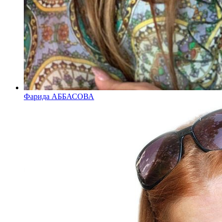
Фарида АББАСОВА