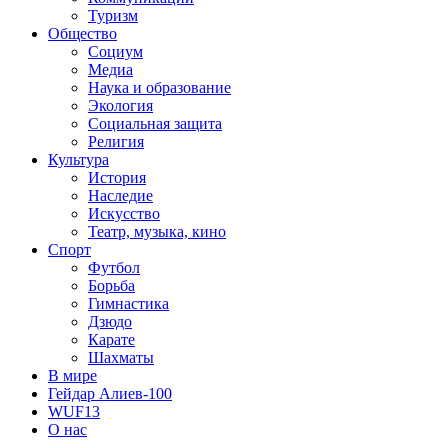
Туризм
Общество
Социум
Медиа
Наука и образование
Экология
Социальная защита
Религия
Культура
История
Наследие
Искусство
Театр, музыка, кино
Спорт
Футбол
Борьба
Гимнастика
Дзюдо
Карате
Шахматы
В мире
Гейдар Алиев-100
WUF13
О нас