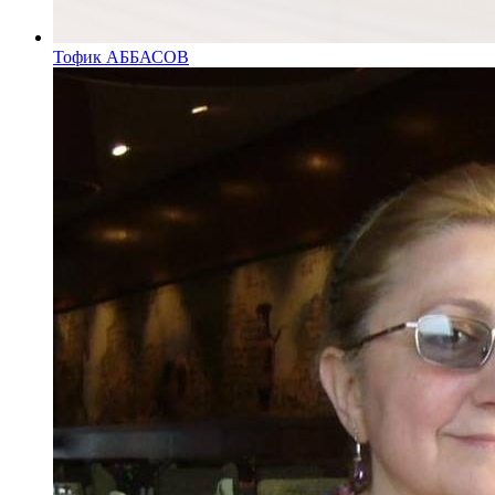
Тофик АББАСОВ