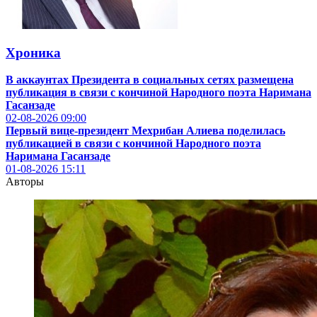
Хроника
В аккаунтах Президента в социальных сетях размещена
публикация в связи с кончиной Народного поэта Наримана
Гасанзаде
02-08-2026
09:00
Первый вице-президент Мехрибан Алиева поделилась
публикацией в связи с кончиной Народного поэта
Наримана Гасанзаде
01-08-2026
15:11
Авторы