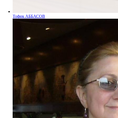
Тофик АББАСОВ