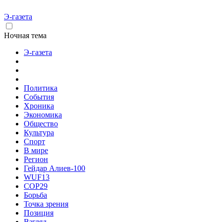
Э-газета
Ночная тема
Э-газета
Политика
События
Хроника
Экономика
Общество
Культура
Спорт
В мире
Регион
Гейдар Алиев-100
WUF13
COP29
Борьба
Точка зрения
Позиция
Взгляд