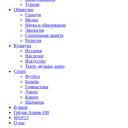
Туризм
Общество
Социум
Медиа
Наука и образование
Экология
Социальная защита
Религия
Культура
История
Наследие
Искусство
Театр, музыка, кино
Спорт
Футбол
Борьба
Гимнастика
Дзюдо
Карате
Шахматы
В мире
Гейдар Алиев-100
WUF13
О нас