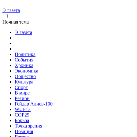
Э-газета
Ночная тема
Э-газета
Политика
События
Хроника
Экономика
Общество
Культура
Спорт
В мире
Регион
Гейдар Алиев-100
WUF13
COP29
Борьба
Точка зрения
Позиция
Взгляд