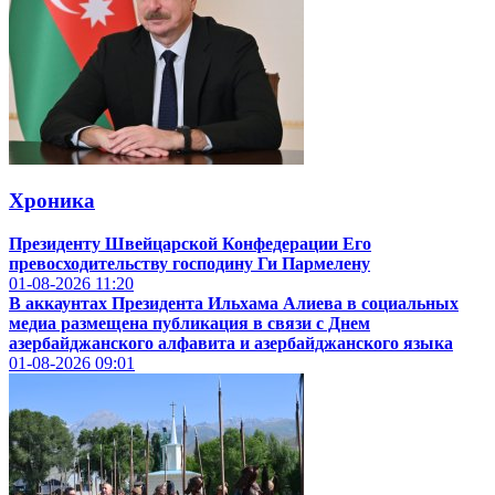
Хроника
Президенту Швейцарской Конфедерации Его
превосходительству господину Ги Пармелену
01-08-2026
11:20
В аккаунтах Президента Ильхама Алиева в социальных
медиа размещена публикация в связи с Днем
азербайджанского алфавита и азербайджанского языка
01-08-2026
09:01