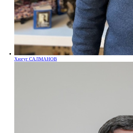
Хюгуг САЛМАНОВ