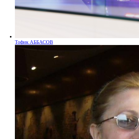
Тофик АББАСОВ