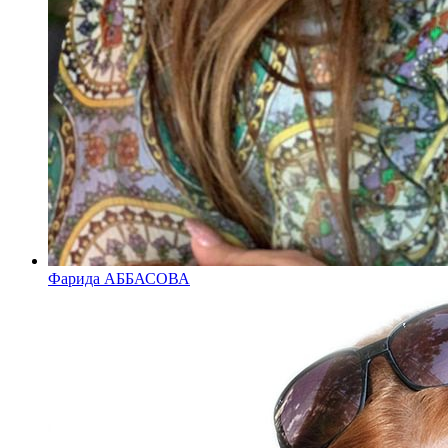
Фарида АББАСОВА