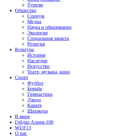
Туризм
Общество
Социум
Медиа
Наука и образование
Экология
Социальная защита
Религия
Культура
История
Наследие
Искусство
Театр, музыка, кино
Спорт
Футбол
Борьба
Гимнастика
Дзюдо
Карате
Шахматы
В мире
Гейдар Алиев-100
WUF13
О нас