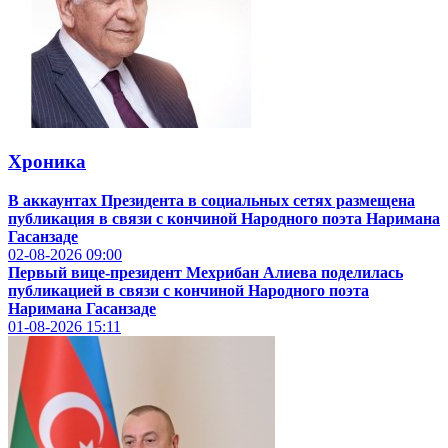
Хроника
В аккаунтах Президента в социальных сетях размещена
публикация в связи с кончиной Народного поэта Наримана
Гасанзаде
02-08-2026
09:00
Первый вице-президент Мехрибан Алиева поделилась
публикацией в связи с кончиной Народного поэта
Наримана Гасанзаде
01-08-2026
15:11