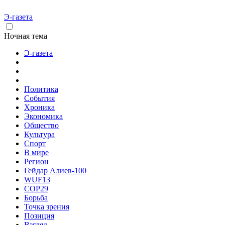
Э-газета
Ночная тема
Э-газета
Политика
События
Хроника
Экономика
Общество
Культура
Спорт
В мире
Регион
Гейдар Алиев-100
WUF13
COP29
Борьба
Точка зрения
Позиция
Взгляд