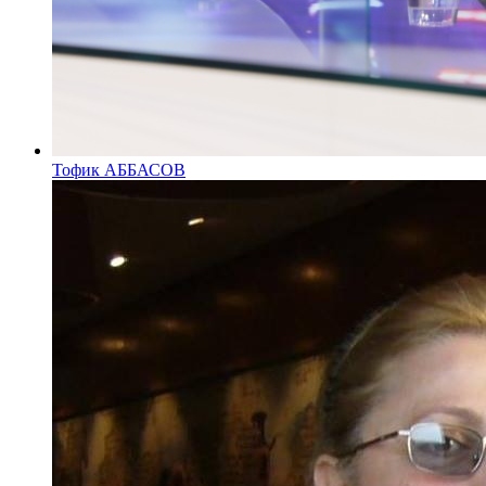
Тофик АББАСОВ