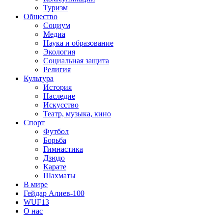
Туризм
Общество
Социум
Медиа
Наука и образование
Экология
Социальная защита
Религия
Культура
История
Наследие
Искусство
Театр, музыка, кино
Спорт
Футбол
Борьба
Гимнастика
Дзюдо
Карате
Шахматы
В мире
Гейдар Алиев-100
WUF13
О нас