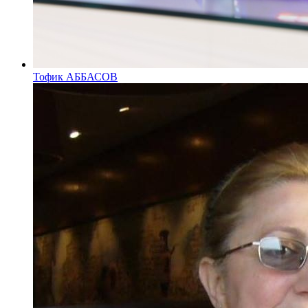
Тофик АББАСОВ