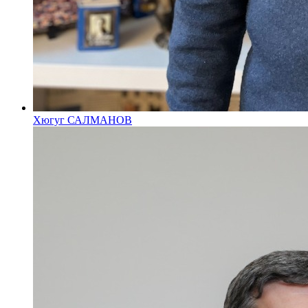
Хюгуг САЛМАНОВ