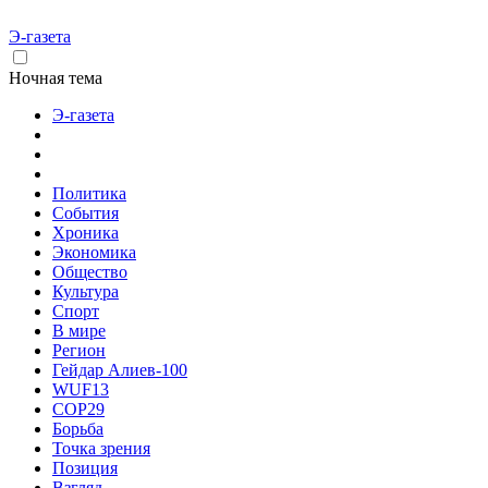
Э-газета
Ночная тема
Э-газета
Политика
События
Хроника
Экономика
Общество
Культура
Спорт
В мире
Регион
Гейдар Алиев-100
WUF13
COP29
Борьба
Точка зрения
Позиция
Взгляд