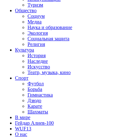
Туризм
Общество
Социум
Медиа
Наука и образование
Экология
Социальная защита
Религия
Культура
История
Наследие
Искусство
Театр, музыка, кино
Спорт
Футбол
Борьба
Гимнастика
Дзюдо
Карате
Шахматы
В мире
Гейдар Алиев-100
WUF13
О нас