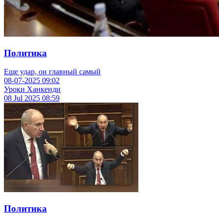
Политика
Еще удар, он главный самый
08-07-2025
09:02
Уроки Ханкенди
08 Jul 2025
08:59
Политика