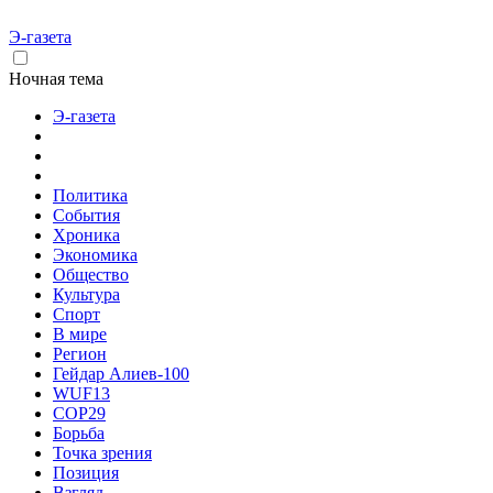
Э-газета
Ночная тема
Э-газета
Политика
События
Хроника
Экономика
Общество
Культура
Спорт
В мире
Регион
Гейдар Алиев-100
WUF13
COP29
Борьба
Точка зрения
Позиция
Взгляд