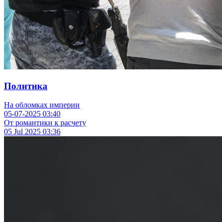
Политика
На обломках империи
05-07-2025
03:40
От романтики к расчету
05 Jul 2025
03:36