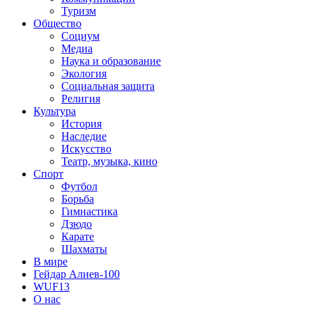
Туризм
Общество
Социум
Медиа
Наука и образование
Экология
Социальная защита
Религия
Культура
История
Наследие
Искусство
Театр, музыка, кино
Спорт
Футбол
Борьба
Гимнастика
Дзюдо
Карате
Шахматы
В мире
Гейдар Алиев-100
WUF13
О нас