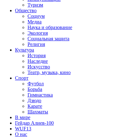
Туризм
Общество
Социум
Медиа
Наука и образование
Экология
Социальная защита
Религия
Культура
История
Наследие
Искусство
Театр, музыка, кино
Спорт
Футбол
Борьба
Гимнастика
Дзюдо
Карате
Шахматы
В мире
Гейдар Алиев-100
WUF13
О нас