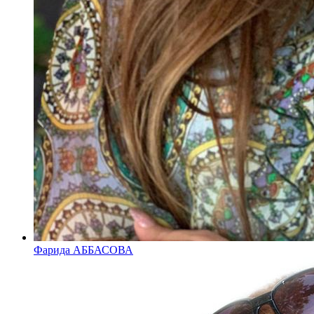
Фарида АББАСОВА