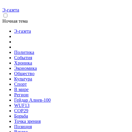
Э-газета
Ночная тема
Э-газета
Политика
События
Хроника
Экономика
Общество
Культура
Спорт
В мире
Регион
Гейдар Алиев-100
WUF13
COP29
Борьба
Точка зрения
Позиция
Взгляд