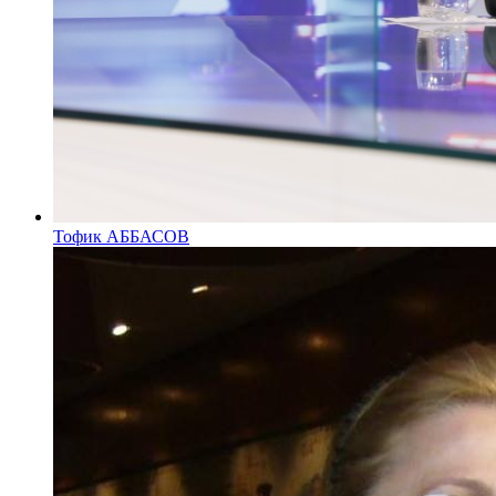
Тофик АББАСОВ