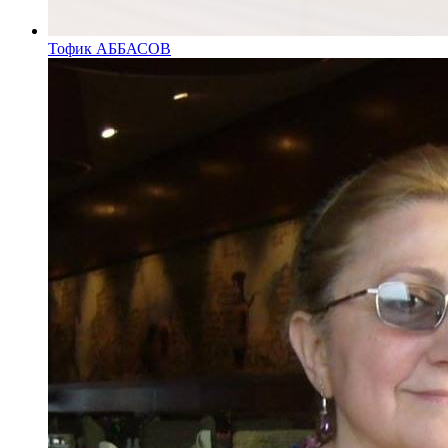
Тофик АББАСОВ