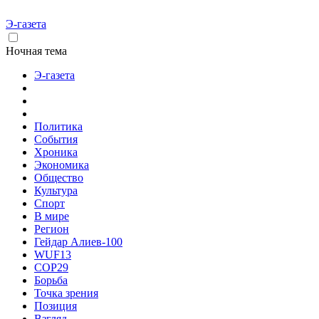
Э-газета
Ночная тема
Э-газета
Политика
События
Хроника
Экономика
Общество
Культура
Спорт
В мире
Регион
Гейдар Алиев-100
WUF13
COP29
Борьба
Точка зрения
Позиция
Взгляд