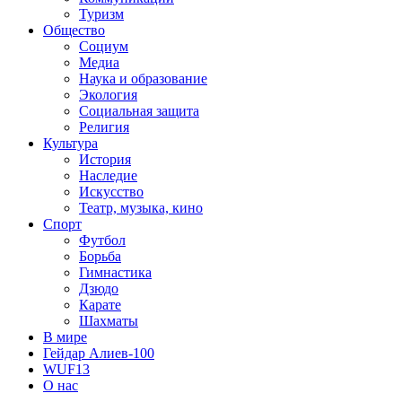
Туризм
Общество
Социум
Медиа
Наука и образование
Экология
Социальная защита
Религия
Культура
История
Наследие
Искусство
Театр, музыка, кино
Спорт
Футбол
Борьба
Гимнастика
Дзюдо
Карате
Шахматы
В мире
Гейдар Алиев-100
WUF13
О нас