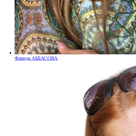
Фарида АББАСОВА