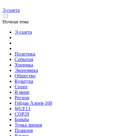
Э-газета
Ночная тема
Э-газета
Политика
События
Хроника
Экономика
Общество
Культура
Спорт
В мире
Регион
Гейдар Алиев-100
WUF13
COP29
Борьба
Точка зрения
Позиция
Взгляд