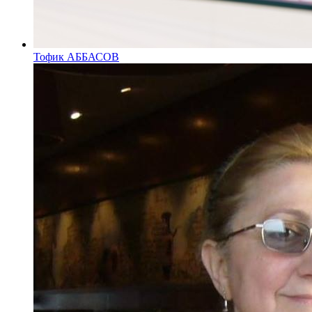
Тофик АББАСОВ