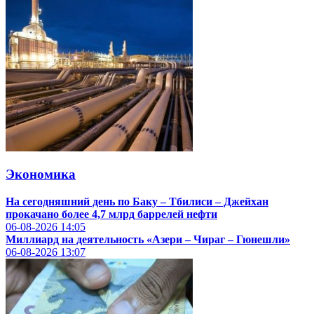
Экономика
На сегодняшний день по Баку – Тбилиси – Джейхан
прокачано более 4,7 млрд баррелей нефти
06-08-2026
14:05
Миллиард на деятельность «Азери – Чираг – Гюнешли»
06-08-2026
13:07