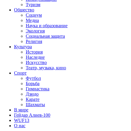
Туризм
Общество
Социум
Медиа
Наука и образование
Экология
Социальная защита
Религия
Культура
История
Наследие
Искусство
Театр, музыка, кино
Спорт
Футбол
Борьба
Гимнастика
Дзюдо
Карате
Шахматы
В мире
Гейдар Алиев-100
WUF13
О нас