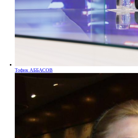
Тофик АББАСОВ