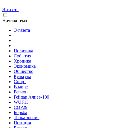
Э-газета
Ночная тема
Э-газета
Политика
События
Хроника
Экономика
Общество
Культура
Спорт
В мире
Регион
Гейдар Алиев-100
WUF13
COP29
Борьба
Точка зрения
Позиция
Взгляд