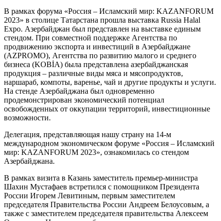
В рамках форума «Россия – Исламский мир: KAZANFORUM
2023» в столице Татарстана прошла выставка Russia Halal
Expo. Азербайджан был представлен на выставке единым
стендом. При совместной поддержке Агентства по
продвижению экспорта и инвестиций в Азербайджане
(AZPROMO), Агентства по развитию малого и среднего
бизнеса (KOBİA) была представлена азербайджанская
продукция – различные виды мяса и мясопродуктов,
наршараб, компоты, варенье, чай и другие продукты и услуги.
На стенде Азербайджана был одновременно
продемонстрирован экономический потенциал
освобожденных от оккупации территорий, инвестиционные
возможности.
Делегация, представляющая нашу страну на 14-м
международном экономическом форуме «Россия – Исламский
мир: KAZANFORUM 2023», ознакомилась со стендом
Азербайджана.
В рамках визита в Казань заместитель премьер-министра
Шахин Мустафаев встретился с помощником Президента
России Игорем Левитиным, первым заместителем
председателя Правительства России Андреем Белоусовым, а
также с заместителем председателя правительства Алексеем