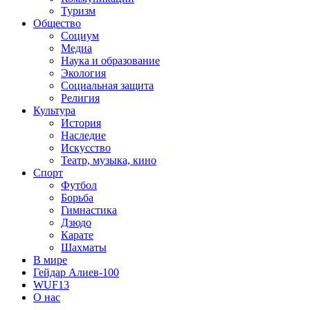
Туризм
Общество
Социум
Медиа
Наука и образование
Экология
Социальная защита
Религия
Культура
История
Наследие
Искусство
Театр, музыка, кино
Спорт
Футбол
Борьба
Гимнастика
Дзюдо
Карате
Шахматы
В мире
Гейдар Алиев-100
WUF13
О нас