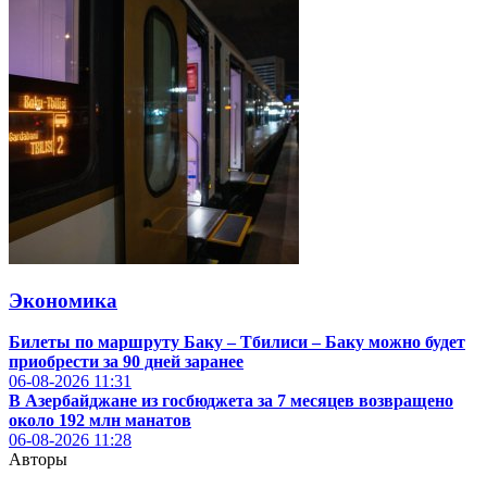
Экономика
Билеты по маршруту Баку – Тбилиси – Баку можно будет
приобрести за 90 дней заранее
06-08-2026
11:31
В Азербайджане из госбюджета за 7 месяцев возвращено
около 192 млн манатов
06-08-2026
11:28
Авторы