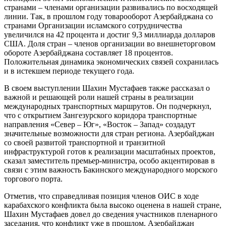
странами – членами организации развивались по восходящей
линии. Так, в прошлом году товарооборот Азербайджана со
странами Организации исламского сотрудничества
увеличился на 42 процента и достиг 9,3 миллиарда долларов
США. Доля стран – членов организации во внешнеторговом
обороте Азербайджана составляет 18 процентов.
Положительная динамика экономических связей сохранилась
и в истекшем периоде текущего года.
В своем выступлении Шахин Мустафаев также рассказал о
важной и решающей роли нашей страны в реализации
международных транспортных маршрутов. Он подчеркнул,
что с открытием Зангезурского коридора транспортные
направления «Север – Юг», «Восток – Запад» создадут
значительные возможности для стран региона. Азербайджан
со своей развитой транспортной и транзитной
инфраструктурой готов к реализации масштабных проектов,
сказал заместитель премьер-министра, особо акцентировав в
связи с этим важность Бакинского международного морского
торгового порта.
Отметив, что справедливая позиция членов ОИС в ходе
карабахского конфликта была высоко оценена в нашей стране,
Шахин Мустафаев довел до сведения участников пленарного
заседания, что конфликт уже в прошлом. Азербайджан