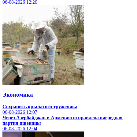
06-08-2026
12:20
Экономика
Сохранить крылатого труженика
06-08-2026
12:07
Через Азербайджан в Армению отправлена очередная
партия пшеницы
06-08-2026
12:04