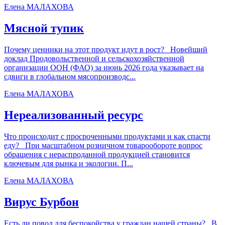
Елена МАЛАХОВА
Мясной тупик
Почему ценники на этот продукт идут в рост? Новейший
доклад Продовольственной и сельскохозяйственной
организации ООН (ФАО) за июнь 2026 года указывает на
сдвиги в глобальном мясопроизводс...
Елена МАЛАХОВА
Нереализованный ресурс
Что происходит с просроченными продуктами и как спасти
еду? При масштабном розничном товарообороте вопрос
обращения с нераспроданной продукцией становится
ключевым для рынка и экологии. П...
Елена МАЛАХОВА
Вирус Бурбон
Есть ли повод для беспокойства у граждан нашей страны? В