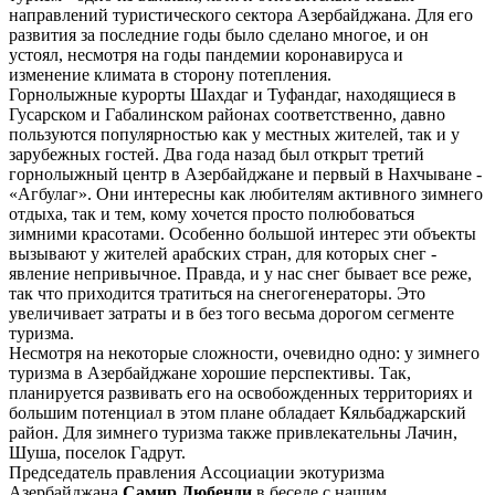
направлений туристического сектора Азербайджана. Для его
развития за последние годы было сделано многое, и он
устоял, несмотря на годы пандемии коронавируса и
изменение климата в сторону потепления.
Горнолыжные курорты Шахдаг и Туфандаг, находящиеся в
Гусарском и Габалинском районах соответственно, давно
пользуются популярностью как у местных жителей, так и у
зарубежных гостей. Два года назад был открыт третий
горнолыжный центр в Азербайджане и первый в Нахчыване -
«Агбулаг». Они интересны как любителям активного зимнего
отдыха, так и тем, кому хочется просто полюбоваться
зимними красотами. Особенно большой интерес эти объекты
вызывают у жителей арабских стран, для которых снег -
явление непривычное. Правда, и у нас снег бывает все реже,
так что приходится тратиться на снегогенераторы. Это
увеличивает затраты и в без того весьма дорогом сегменте
туризма.
Несмотря на некоторые сложности, очевидно одно: у зимнего
туризма в Азербайджане хорошие перспективы. Так,
планируется развивать его на освобожденных территориях и
большим потенциал в этом плане обладает Кяльбаджарский
район. Для зимнего туризма также привлекательны Лачин,
Шуша, поселок Гадрут.
Председатель правления Ассоциации экотуризма
Азербайджана
Самир Дюбенди
в беседе с нашим