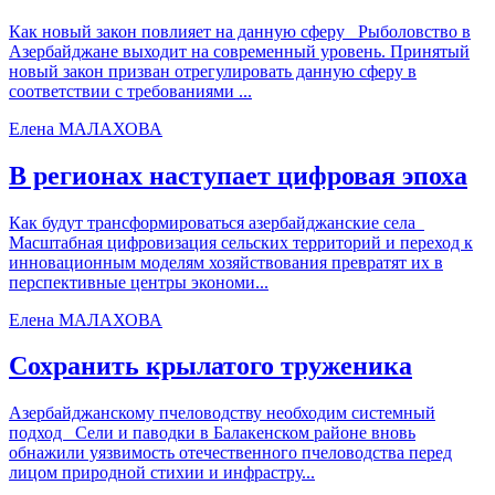
Как новый закон повлияет на данную сферу Рыболовство в
Азербайджане выходит на современный уровень. Принятый
новый закон призван отрегулировать данную сферу в
соответствии с требованиями ...
Елена МАЛАХОВА
В регионах наступает цифровая эпоха
Как будут трансформироваться азербайджанские села
Масштабная цифровизация сельских территорий и переход к
инновационным моделям хозяйствования превратят их в
перспективные центры экономи...
Елена МАЛАХОВА
Сохранить крылатого труженика
Азербайджанскому пчеловодству необходим системный
подход Сели и паводки в Балакенском районе вновь
обнажили уязвимость отечественного пчеловодства перед
лицом природной стихии и инфрастру...