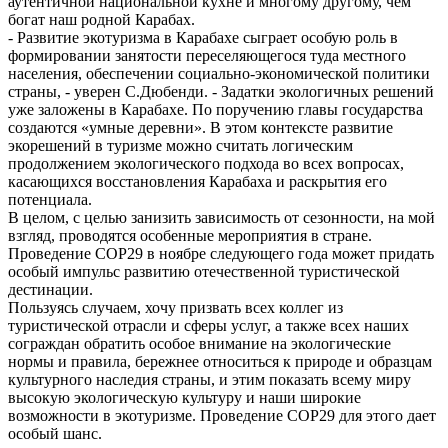
аутентичной национальной кухне и многому другому, чем
богат наш родной Карабах.
- Развитие экотуризма в Карабахе сыграет особую роль в
формировании занятости переселяющегося туда местного
населения, обеспечении социально-экономической политики
страны, - уверен С.Дюбенди. - Задатки экологичных решений
уже заложены в Карабахе. По поручению главы государства
создаются «умные деревни». В этом контексте развитие
экорешений в туризме можно считать логическим
продолжением экологического подхода во всех вопросах,
касающихся восстановления Карабаха и раскрытия его
потенциала.
В целом, с целью занизить зависимость от сезонности, на мой
взгляд, проводятся особенные мероприятия в стране.
Проведение COP29 в ноябре следующего года может придать
особый импульс развитию отечес­твенной туристической
дестинации.
Пользуясь случаем, хочу призвать всех коллег из
туристической отрасли и сферы услуг, а также всех наших
сограждан обратить особое внимание на экологические
нормы и правила, бережнее относиться к природе и образцам
культурного наследия страны, и этим показать всему миру
высокую экологическую культуру и наши широкие
возможности в экотуризме. Проведение COP29 для этого дает
особый шанс.