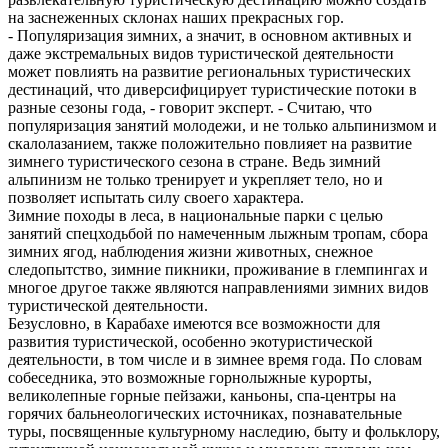
на заснеженных склонах наших прекрасных гор.
- Популяризация зимних, а значит, в основном активных и
даже экстремальных видов туристической деятельности
может повлиять на развитие региональных туристических
дестинаций, что диверсифицирует туристические потоки в
разные сезоны года, - говорит эксперт. - Считаю, что
популяризация занятий молодежи, и не только альпинизмом и
скалолазанием, также положительно повлияет на развитие
зимнего туристического сезона в стране. Ведь зимний
альпинизм не только тренирует и укрепляет тело, но и
позволяет испытать силу своего характера.
Зимние походы в леса, в национальные парки с целью
занятий спецходьбой по намеченным лыжным тропам, сбора
зимних ягод, наблюдения жизни животных, снежное
следопытство, зимние пикники, проживание в глемпингах и
многое другое также являются направлениями зимних видов
туристической деятельности.
Безусловно, в Карабахе имеются все возможности для
развития туристической, особенно экотуристической
деятельности, в том числе и в зимнее время года. По словам
собеседника, это возможные горнолыжные курорты,
великолепные горные пейзажи, каньоны, спа-центры на
горячих бальнеологических источниках, познавательные
туры, посвященные культурному наследию, быту и фольклору,