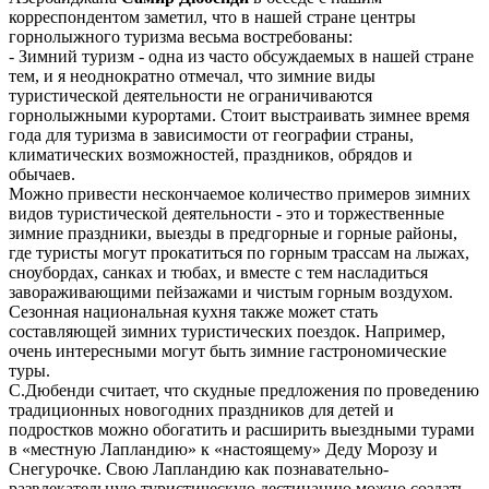
корреспондентом заметил, что в нашей стране центры
горнолыжного туризма весьма востребованы:
- Зимний туризм - одна из часто обсуждаемых в нашей стране
тем, и я неоднократно отмечал, что зимние виды
туристической деятельности не ограничиваются
горнолыжными курортами. Стоит выстраивать зимнее время
года для туризма в зависимости от географии страны,
климатических возможностей, праздников, обрядов и
обычаев.
Можно привести нескончаемое количество примеров зимних
видов туристической деятельности - это и торжественные
зимние праздники, выезды в предгорные и горные районы,
где туристы могут прокатиться по горным трассам на лыжах,
сноубордах, санках и тюбах, и вместе с тем насладиться
завораживающими пейзажами и чистым горным воздухом.
Сезонная национальная кухня также может стать
составляющей зимних туристических поездок. Например,
очень интересными могут быть зимние гастрономические
туры.
С.Дюбенди считает, что скудные предложения по проведению
традиционных новогодних праздников для детей и
подростков можно обогатить и расширить выездными турами
в «местную Лапландию» к «настоящему» Деду Морозу и
Снегурочке. Свою Лапландию как познавательно-
развлекательную туристическую дестинацию можно создать