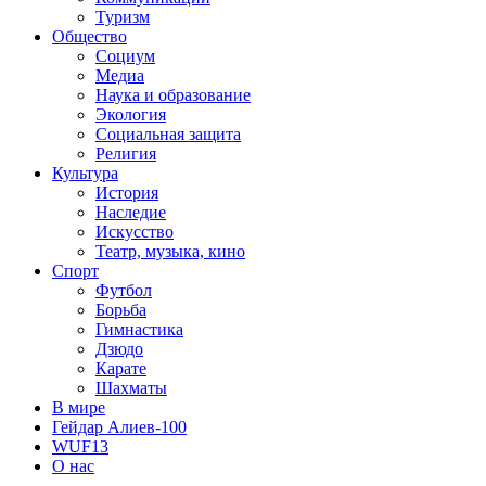
Туризм
Общество
Социум
Медиа
Наука и образование
Экология
Социальная защита
Религия
Культура
История
Наследие
Искусство
Театр, музыка, кино
Спорт
Футбол
Борьба
Гимнастика
Дзюдо
Карате
Шахматы
В мире
Гейдар Алиев-100
WUF13
О нас