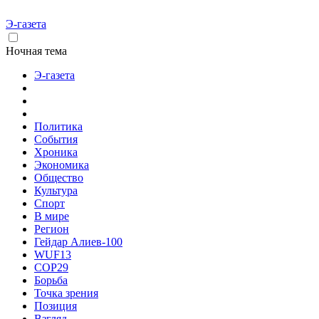
Э-газета
Ночная тема
Э-газета
Политика
События
Хроника
Экономика
Общество
Культура
Спорт
В мире
Регион
Гейдар Алиев-100
WUF13
COP29
Борьба
Точка зрения
Позиция
Взгляд