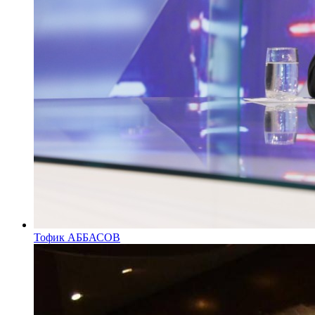
Тофик АББАСОВ