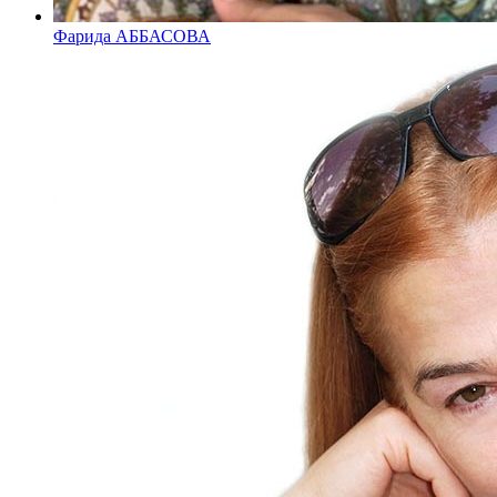
Фарида АББАСОВА