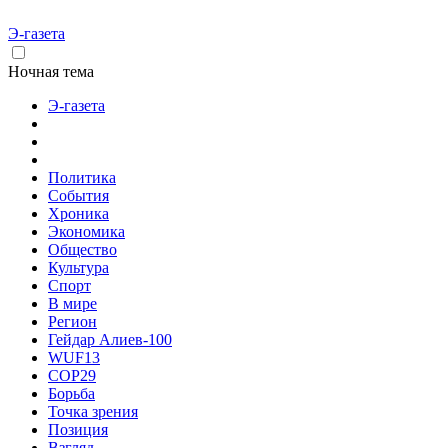
Э-газета
Ночная тема
Э-газета
Политика
События
Хроника
Экономика
Общество
Культура
Спорт
В мире
Регион
Гейдар Алиев-100
WUF13
COP29
Борьба
Точка зрения
Позиция
Взгляд