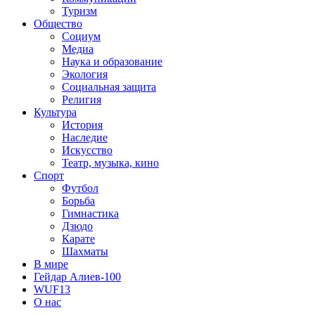
Туризм
Общество
Социум
Медиа
Наука и образование
Экология
Социальная защита
Религия
Культура
История
Наследие
Искусство
Театр, музыка, кино
Спорт
Футбол
Борьба
Гимнастика
Дзюдо
Карате
Шахматы
В мире
Гейдар Алиев-100
WUF13
О нас