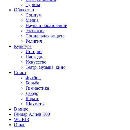
Туризм
Общество
Социум
Медиа
Наука и образование
Экология
Социальная защита
Религия
Культура
История
Наследие
Искусство
Театр, музыка, кино
Спорт
Футбол
Борьба
Гимнастика
Дзюдо
Карате
Шахматы
В мире
Гейдар Алиев-100
WUF13
О нас