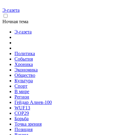
Э-газета
Ночная тема
Э-газета
Политика
События
Хроника
Экономика
Общество
Культура
Спорт
В мире
Регион
Гейдар Алиев-100
WUF13
COP29
Борьба
Точка зрения
Позиция
Взгляд