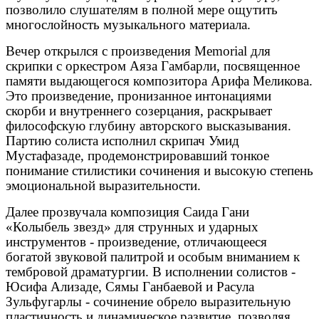
позволило слушателям в полной мере ощутить
многослойность музыкального материала.
Вечер открылся с произведения Memorial для
скрипки с оркестром Аяза Гамбарли, посвященное
памяти выдающегося композитора Арифа Меликова.
Это произведение, пронизанное интонациями
скорби и внутреннего созерцания, раскрывает
философскую глубину авторского высказывания.
Партию солиста исполнил скрипач Умид
Мустафазаде, продемонстрировавший тонкое
понимание стилистики сочинения и высокую степень
эмоциональной выразительности.
Далее прозвучала композиция Саида Гани
«Колыбель звезд» для струнных и ударных
инструментов - произведение, отличающееся
богатой звуковой палитрой и особым вниманием к
тембровой драматургии. В исполнении солистов -
Юсифа Ализаде, Сямы Ганбаевой и Расула
Зульфугарлы - сочинение обрело выразительную
пластичность и динамическое развитие, позволяя