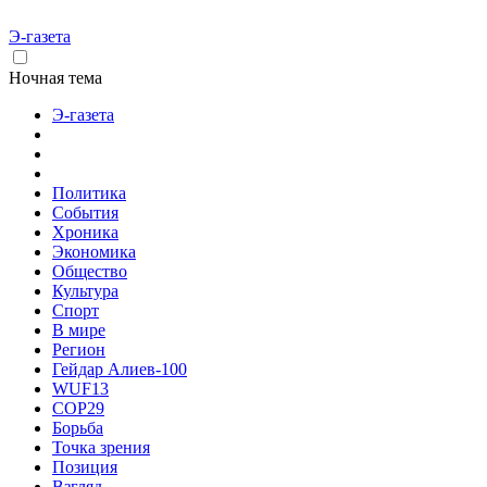
Э-газета
Ночная тема
Э-газета
Политика
События
Хроника
Экономика
Общество
Культура
Спорт
В мире
Регион
Гейдар Алиев-100
WUF13
COP29
Борьба
Точка зрения
Позиция
Взгляд