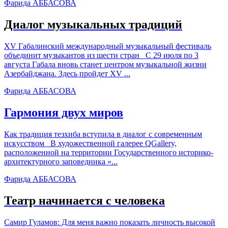
Фарида АББАСОВА
Диалог музыкальных традиций
XV Габалинский международный музыкальный фестиваль
объединит музыкантов из шести стран С 29 июля по 3
августа Габала вновь станет центром музыкальной жизни
Азербайджана. Здесь пройдет XV ...
Фарида АББАСОВА
Гармония двух миров
Как традиция тезхиба вступила в диалог с современным
искусством В художественной галерее QGallery,
расположенной на территории Государственного историко-
архитектурного заповедника «...
Фарида АББАСОВА
Театр начинается с человека
Самир Гуламов: Для меня важно показать личность высокой