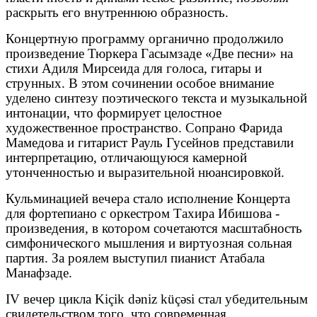
раскрыть его внутреннюю образность.
Концертную программу органично продолжило
произведение Тюркера Гасымзаде «Две песни» на
стихи Адиля Мирсеида для голоса, гитары и
струнных. В этом сочинении особое внимание
уделено синтезу поэтического текста и музыкальной
интонации, что формирует целостное
художественное пространство. Сопрано Фарида
Мамедова и гитарист Рауль Гусейнов представили
интерпретацию, отличающуюся камерной
утонченностью и выразительной нюансировкой.
Кульминацией вечера стало исполнение Концерта
для фортепиано с оркестром Тахира Ибишова -
произведения, в котором сочетаются масштабность
симфонического мышления и виртуозная сольная
партия. За роялем выступил пианист Атабала
Манафзаде.
IV вечер цикла Kiçik dəniz küçəsi стал убедительным
свидетельством того, что современная