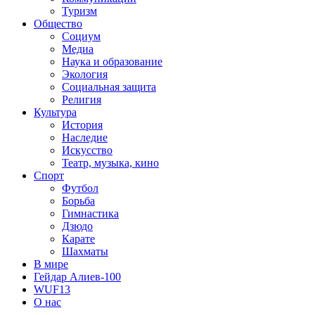
Туризм
Общество
Социум
Медиа
Наука и образование
Экология
Социальная защита
Религия
Культура
История
Наследие
Искусство
Театр, музыка, кино
Спорт
Футбол
Борьба
Гимнастика
Дзюдо
Карате
Шахматы
В мире
Гейдар Алиев-100
WUF13
О нас