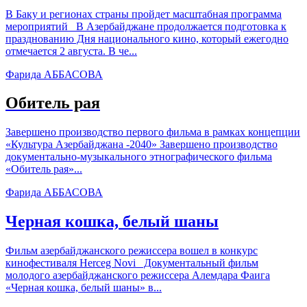
В Баку и регионах страны пройдет масштабная программа
мероприятий В Азербайджане продолжается подготовка к
празднованию Дня национального кино, который ежегодно
отмечается 2 августа. В че...
Фарида АББАСОВА
Обитель рая
Завершено производство первого фильма в рамках концепции
«Культура Азербайджана -2040» Завершено производство
документально-музыкального этнографического фильма
«Обитель рая»...
Фарида АББАСОВА
Черная кошка, белый шаны
Фильм азербайджанского режиссера вошел в конкурс
кинофестиваля Herceg Novi Документальный фильм
молодого азербайджанского режиссера Алемдара Фаига
«Черная кошка, белый шаны» в...