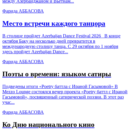
между Азербайджаном и Вьетнам...
Фарида АББАСОВА
Место встречи каждого танцора
В столице пройдет Azerbaijan Dance Festival 2026 В конце
октября Баку на несколько дней превратится в
международную столицу танца. С 29 октября по 1 ноября
здесь пройдет Azerbaijan Dance...
Фарида АББАСОВА
Поэты о времени: языком сатиры
Подведены итоги «Poetry баттла с Ираной Гасымовой» В
Mezzo Lounge состоялся вечер проекта «Poetry баттл с Ираной
Гасымовой», посвященный сатирической поэзии. В этот раз
учас...
Фарида АББАСОВА
Ко Дню национального кино