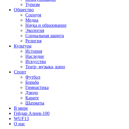
Туризм
Общество
Социум
Медиа
Наука и образование
Экология
Социальная защита
Религия
Культура
История
Наследие
Искусство
Театр, музыка, кино
Спорт
Футбол
Борьба
Гимнастика
Дзюдо
Карате
Шахматы
В мире
Гейдар Алиев-100
WUF13
О нас