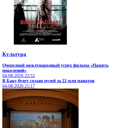
Культура
Очередной международный успех фильма «Память
поколений»
04-08-2026
22:52
В Баку будет создан музей за 22 млн манатов
04-08-2026
21:17