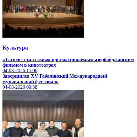
Культура
«Тагиев» стал самым просматриваемым азербайджанским
фильмом в кинотеатрах
04-08-2026
15:06
Завершился XV Габалинский Международный
музыкальный фестиваль
04-08-2026
09:38