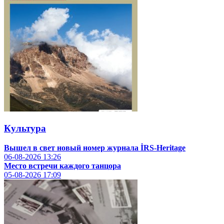
Культура
Вышел в свет новый номер журнала İRS-Heritage
06-08-2026
13:26
Место встречи каждого танцора
05-08-2026
17:09