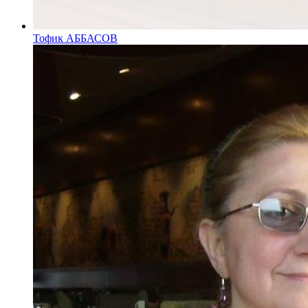
Тофик АББАСОВ