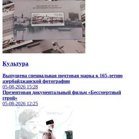
Культура
Выпущена специальная почтовая марка к 165-летию
азербайджанской фотографии
05-08-2026
15:28
Презентован документальный фильм «Бессмертный
герой»
05-08-2026
12:25