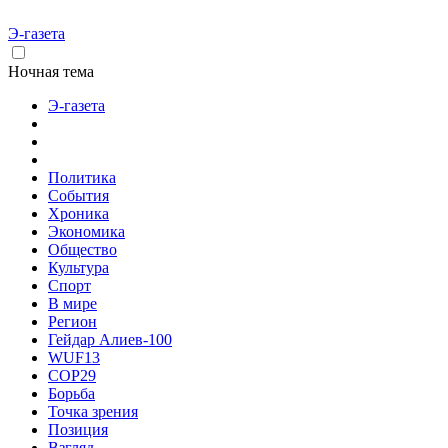
Э-газета
Ночная тема
Э-газета
Политика
События
Хроника
Экономика
Общество
Культура
Спорт
В мире
Регион
Гейдар Алиев-100
WUF13
COP29
Борьба
Точка зрения
Позиция
Взгляд