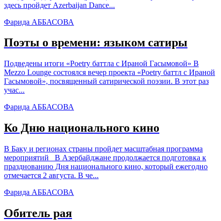
здесь пройдет Azerbaijan Dance...
Фарида АББАСОВА
Поэты о времени: языком сатиры
Подведены итоги «Poetry баттла с Ираной Гасымовой» В
Mezzo Lounge состоялся вечер проекта «Poetry баттл с Ираной
Гасымовой», посвященный сатирической поэзии. В этот раз
учас...
Фарида АББАСОВА
Ко Дню национального кино
В Баку и регионах страны пройдет масштабная программа
мероприятий В Азербайджане продолжается подготовка к
празднованию Дня национального кино, который ежегодно
отмечается 2 августа. В че...
Фарида АББАСОВА
Обитель рая