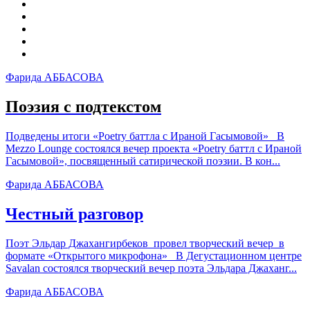
Фарида АББАСОВА
Поэзия с подтекстом
Подведены итоги «Poetry баттла с Ираной Гасымовой» В
Mezzo Lounge состоялся вечер проекта «Poetry баттл с Ираной
Гасымовой», посвященный сатирической поэзии. В кон...
Фарида АББАСОВА
Честный разговор
Поэт Эльдар Джахангирбеков провел творческий вечер в
формате «Открытого микрофона» В Дегустационном центре
Savalan состоялся творческий вечер поэта Эльдара Джаханг...
Фарида АББАСОВА