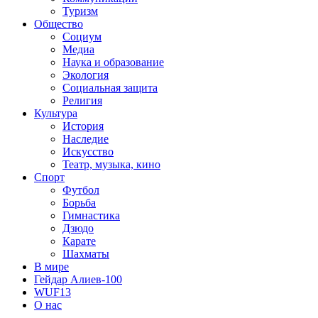
Туризм
Общество
Социум
Медиа
Наука и образование
Экология
Социальная защита
Религия
Культура
История
Наследие
Искусство
Театр, музыка, кино
Спорт
Футбол
Борьба
Гимнастика
Дзюдо
Карате
Шахматы
В мире
Гейдар Алиев-100
WUF13
О нас