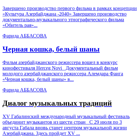
Завершено производство первого фильма в рамках концепции
«Культура Азербайджана -2040» Завершено производство
документально-музыкального этнографического фильма
«Обитель рая»...
Фарида АББАСОВА
Черная кошка, белый шаны
Фильм азербайджанского режиссера вошел в конкурс
кинофестиваля Herceg Novi Документальный фильм
молодого азербайджанского режиссера Алемдара Фаига
«Черная кошка, белый шаны» в...
Фарида АББАСОВА
Диалог музыкальных традиций
XV Габалинский международный музыкальный фестиваль
объединит музыкантов из шести стран С 29 июля по 3
августа Габала вновь станет центром музыкальной жизни
Азербайджана. Здесь пройдет XV ...