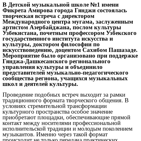
В Детской музыкальной школе
№
1 имени
Фикрета Амирова города Гянджи состоялась
творческая встреча с директором
Международного центра мугама, заслуженным
артистом Азербайджана, послом культуры
Узбекистана, почетным профессором Узбекского
государственного института искусства и
культуры, доктором философии по
искусствоведению, доцентом Сахибом Пашазаде.
Мероприятие было организовано при поддержке
Гянджа-Дашкесанского регионального
управления культуры и объединило
представителей музыкально-педагогического
сообщества региона, учащихся музыкальных
школ и деятелей культуры.
Проведение подобных встреч выходит за рамки
традиционного формата творческого общения. В
условиях стремительной трансформации
культурного пространства особое значение
приобретают площадки, обеспечивающие прямой
контакт между носителями профессиональной
исполнительской традиции и молодым поколением
музыкантов. Именно через такой формат
происходит не только передача практических