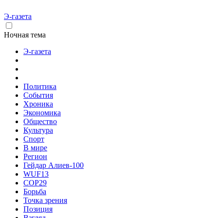
Э-газета
Ночная тема
Э-газета
Политика
События
Хроника
Экономика
Общество
Культура
Спорт
В мире
Регион
Гейдар Алиев-100
WUF13
COP29
Борьба
Точка зрения
Позиция
Взгляд