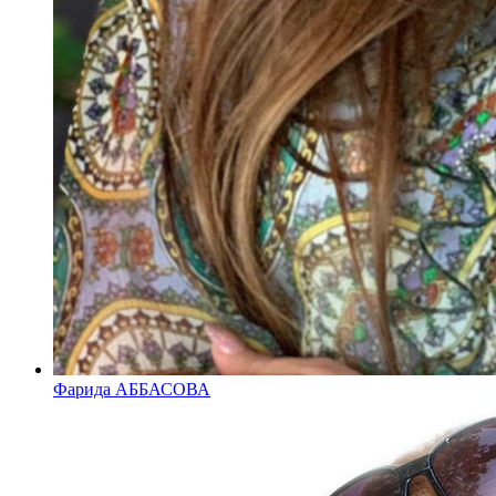
Фарида АББАСОВА