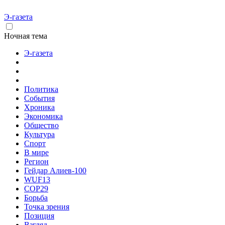
Э-газета
Ночная тема
Э-газета
Политика
События
Хроника
Экономика
Общество
Культура
Спорт
В мире
Регион
Гейдар Алиев-100
WUF13
COP29
Борьба
Точка зрения
Позиция
Взгляд