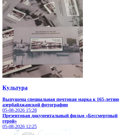
Культура
Выпущена специальная почтовая марка к 165-летию
азербайджанской фотографии
05-08-2026
15:28
Презентован документальный фильм «Бессмертный
герой»
05-08-2026
12:25