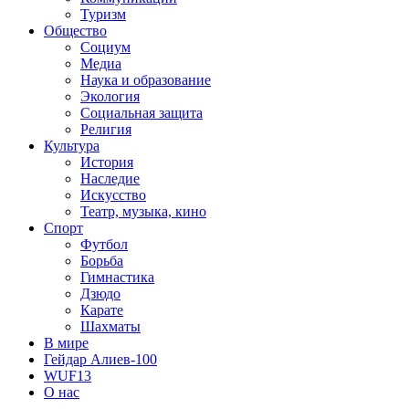
Туризм
Общество
Социум
Медиа
Наука и образование
Экология
Социальная защита
Религия
Культура
История
Наследие
Искусство
Театр, музыка, кино
Спорт
Футбол
Борьба
Гимнастика
Дзюдо
Карате
Шахматы
В мире
Гейдар Алиев-100
WUF13
О нас