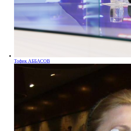
Тофик АББАСОВ