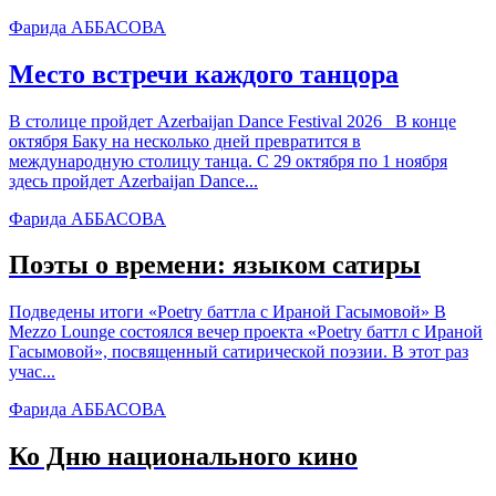
Фарида АББАСОВА
Место встречи каждого танцора
В столице пройдет Azerbaijan Dance Festival 2026 В конце
октября Баку на несколько дней превратится в
международную столицу танца. С 29 октября по 1 ноября
здесь пройдет Azerbaijan Dance...
Фарида АББАСОВА
Поэты о времени: языком сатиры
Подведены итоги «Poetry баттла с Ираной Гасымовой» В
Mezzo Lounge состоялся вечер проекта «Poetry баттл с Ираной
Гасымовой», посвященный сатирической поэзии. В этот раз
учас...
Фарида АББАСОВА
Ко Дню национального кино