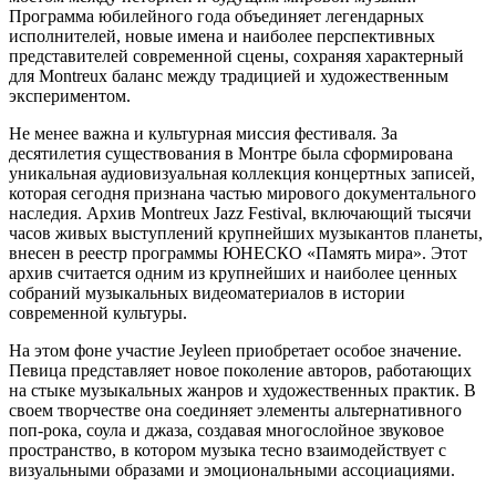
Программа юбилейного года объединяет легендарных
исполнителей, новые имена и наиболее перспективных
представителей современной сцены, сохраняя характерный
для Montreux баланс между традицией и художественным
экспериментом.
Не менее важна и культурная миссия фестиваля. За
десятилетия существования в Монтре была сформирована
уникальная аудиовизуальная коллекция концертных записей,
которая сегодня признана частью мирового документального
наследия. Архив Montreux Jazz Festival, включающий тысячи
часов живых выступлений крупнейших музыкантов планеты,
внесен в реестр программы ЮНЕСКО «Память мира». Этот
архив считается одним из крупнейших и наиболее ценных
собраний музыкальных видеоматериалов в истории
современной культуры.
На этом фоне участие Jeyleen приобретает особое значение.
Певица представляет новое поколение авторов, работающих
на стыке музыкальных жанров и художественных практик. В
своем творчестве она соединяет элементы альтернативного
поп-рока, соула и джаза, создавая многослойное звуковое
пространство, в котором музыка тесно взаимодействует с
визуальными образами и эмоциональными ассоциациями.