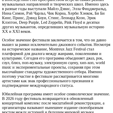
музыкальных направлений и творческих школ. Именно здесь
в разные годы выступали Майлз Дэвис, Элла Фицджеральд,
Нина Симон, Рэй Чарльз, Чик Кориа, Херби Хэнкок, Би Би
Кинг, Принс, Дэвид Боуи, Стинг, Леонард Коэн, Эрик
Клэптон, Deep Purple, Led Zeppelin, Pink Floyd и десятки
других музыкантов, определивших музыкальную историю
XX и XXI веков.
Особое значение фестиваля заключается в том, что он давно
вышел за рамки исключительно джазового события. Несмотря
на историческое название, Montreux Jazz Festival стал
платформой для диалога между жанрами, поколениями и
культурами. Сегодня его программа объединяет джаз, рок,
соул, блюз, поп-музыку, электронную сцену, хип-хоп, world
music и экспериментальные проекты, сохраняя при этом
высочайшие стандарты художественного отбора. Именно
поэтому участие в фестивале рассматривается многими
артистами как знак профессионального признания и
подтверждение международного статуса.
Юбилейная программа имеет особое символическое значение.
В 2026 году фестиваль возвращается в обновленный
концертный комплекс после масштабной реконструкции, а
организаторы называют нынешнее издание своеобразным
мостом между историей и будущим мировой музыки.