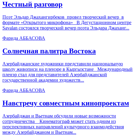
Честный разговор
Поэт Эльдар Джахангирбеков провел творческий вечер в
формате «Открытого микрофона» В Дегустационном центре
Savalan состоялся творческий вечер поэта Эльдара Джаханг...
Фарида АББАСОВА
Солнечная палитра Востока
Азербайджанские художники представили национальную
школу живописи на пленэре в Кыргызстане Международный
пленэр стал для представителей Азербайджанской
государственной академии художеств...
Фарида АББАСОВА
Навстречу совместным кинопроектам
Азербайджан и Вьетнам обсудили новые возможности
сотрудничества Кинематограф может стать одним из
перспективных направлений культурного взаимодействия
между Азербайджаном и Вьетнам...