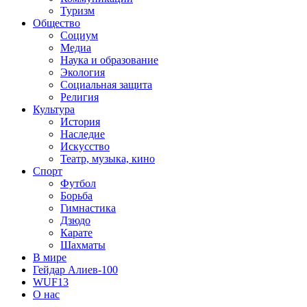
Туризм
Общество
Социум
Медиа
Наука и образование
Экология
Социальная защита
Религия
Культура
История
Наследие
Искусство
Театр, музыка, кино
Спорт
Футбол
Борьба
Гимнастика
Дзюдо
Карате
Шахматы
В мире
Гейдар Алиев-100
WUF13
О нас