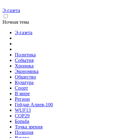
Э-газета
Ночная тема
Э-газета
Политика
События
Хроника
Экономика
Общество
Культура
Спорт
В мире
Регион
Гейдар Алиев-100
WUF13
COP29
Борьба
Точка зрения
Позиция
Взгляд