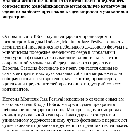
молодой исполнительницы это возможность представить
современную азербайджанскую музыкальную культуру на
одной из наиболее престижных сцен мировой музыкальной
индустрии.
Основанный в 1967 году швейцарским продюсером и
визионером Клодом Нобсом, Montreux Jazz Festival за шесть
десятилетий превратился из небольшого джазового форума на
живописном побережье Женевского озера в глобальный
культурный феномен, оказывающий влияние на развитие
современной музыкальной среды далеко за пределами
Европы. Сегодня фестиваль по праву считается одним из
самых авторитетных музыкальных событий мира, ежегодно
собирая сотни тысяч зрителей, музыкантов, продюсеров,
критиков и представителей креативных индустрий со всех
континентов.
История Montreux Jazz Festival неразрывно связана с именем
его основателя Клода Нобса, который сумел превратить
небольшой швейцарский город Монтре в одну из мировых
столиц музыкальной культуры. Благодаря его энергии и
уникальному художественному чутью фестиваль с первых лет
существования привлекал крупнейших представителей джаза,
а впоследствии стал пространством встречи самых разных