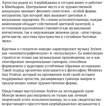
Артистка родом из Азербайджана и сегодня живет и работает
в Швейцарии. Центральное место в ее художественной
концепции занимает феномен синестезии - особой формы
восприятия, при которой звук вызывает цветовые и
визуальные ощущения. По словам исполнительницы, каждая
композиция обладает собственной цветовой палитрой, а
источником вдохновения становятся как музыкальные
впечатления, так и окружающая звуковая среда - шум города,
ритм шагов, акустика пространства и случайные бытовые
звуки.
Критики и слушатели нередко характеризуют музыку Jeyleen
как «кинематографическую» и «визуальную». Ее композиции
строятся не только как музыкальные произведения, но и как
своеобразные эмоциональные сценарии, способные
формировать у аудитории устойчивые образные ассоциации.
Такой подход органично вписывается в философию Montreux
Jazz Festival, который на протяжении всей своей истории
поддерживал артистов, расширяющих границы жанров и
предлагающих новые художественные формы.
Предстоящее выступление Jeyleen на легендарной сцене
Монтре можно рассматривать не только как личный
творческий успех исполнительницы, но и как свидетельство
возрастающего присутствия азербайджанских музыкантов в