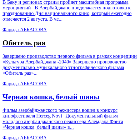
В Баку и регионах страны пройдет масштабная программа
мероприятий В Азербайджане продолжается подготовка к
празднованию Дня национального кино, который ежегодно
отмечается 2 августа. В че...
Фарида АББАСОВА
Обитель рая
Завершено производство первого фильма в рамках концепции
«Культура Азербайджана -2040» Завершено производство
документально-музыкального этнографического фильма
«Обитель рая»...
Фарида АББАСОВА
Черная кошка, белый шаны
Фильм азербайджанского режиссера вошел в конкурс
кинофестиваля Herceg Novi Документальный фильм
молодого азербайджанского режиссера Алемдара Фаига
«Черная кошка, белый шаны» в...
Фарида АББАСОВА