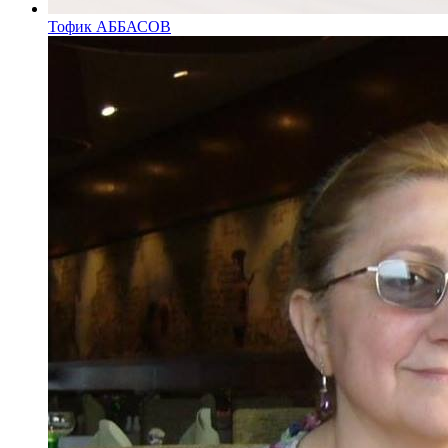
Тофик АББАСОВ