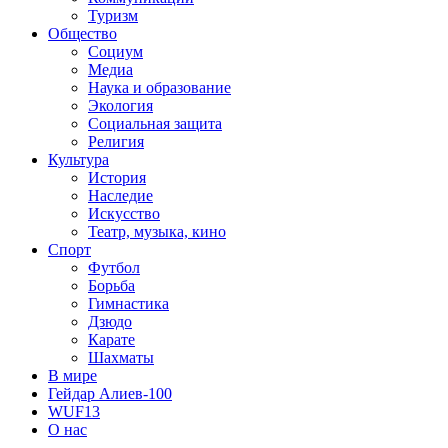
Туризм
Общество
Социум
Медиа
Наука и образование
Экология
Социальная защита
Религия
Культура
История
Наследие
Искусство
Театр, музыка, кино
Спорт
Футбол
Борьба
Гимнастика
Дзюдо
Карате
Шахматы
В мире
Гейдар Алиев-100
WUF13
О нас