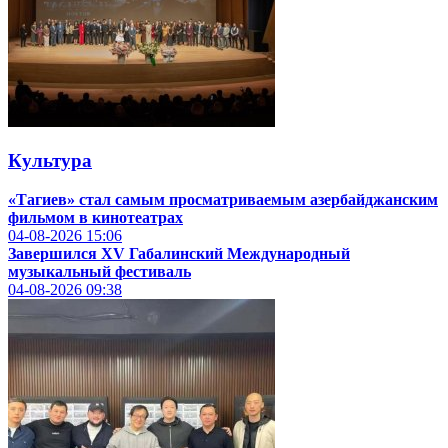
Культура
«Тагиев» стал самым просматриваемым азербайджанским
фильмом в кинотеатрах
04-08-2026
15:06
Завершился XV Габалинский Международный
музыкальный фестиваль
04-08-2026
09:38