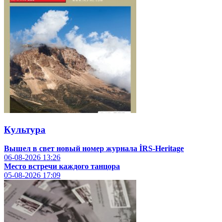
Культура
Вышел в свет новый номер журнала İRS-Heritage
06-08-2026
13:26
Место встречи каждого танцора
05-08-2026
17:09