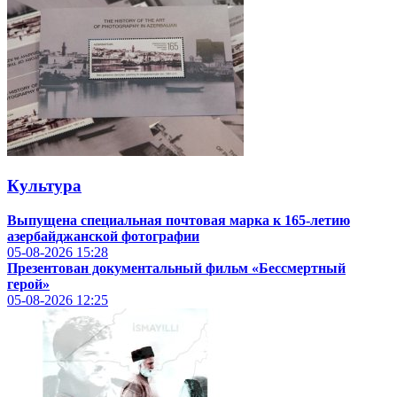
Культура
Выпущена специальная почтовая марка к 165-летию
азербайджанской фотографии
05-08-2026
15:28
Презентован документальный фильм «Бессмертный
герой»
05-08-2026
12:25