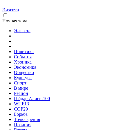
Э-газета
Ночная тема
Э-газета
Политика
События
Хроника
Экономика
Общество
Культура
Спорт
В мире
Регион
Гейдар Алиев-100
WUF13
COP29
Борьба
Точка зрения
Позиция
Взгляд