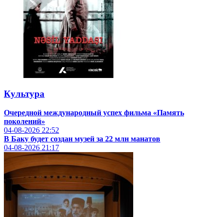
Культура
Очередной международный успех фильма «Память
поколений»
04-08-2026
22:52
В Баку будет создан музей за 22 млн манатов
04-08-2026
21:17