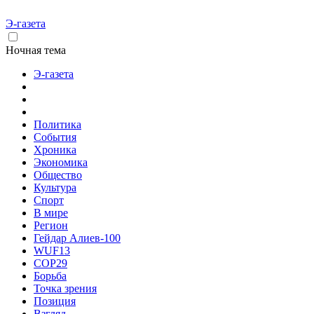
Э-газета
Ночная тема
Э-газета
Политика
События
Хроника
Экономика
Общество
Культура
Спорт
В мире
Регион
Гейдар Алиев-100
WUF13
COP29
Борьба
Точка зрения
Позиция
Взгляд