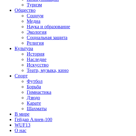
Туризм
Общество
Социум
Медиа
Наука и образование
Экология
Социальная защита
Религия
Культура
История
Наследие
Искусство
Театр, музыка, кино
Спорт
Футбол
Борьба
Гимнастика
Дзюдо
Карате
Шахматы
В мире
Гейдар Алиев-100
WUF13
О нас