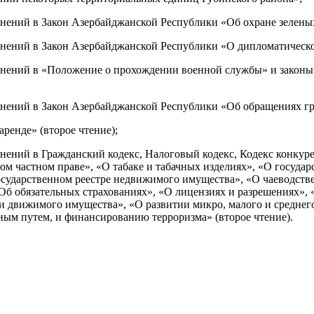
нений в Закон Азербайджанской Республики «Об охране зеленых
нений в Закон Азербайджанской Республики «О дипломатической
енений в «Положение о прохождении военной службы» и законы
нений в Закон Азербайджанской Республики «Об обращениях гра
ренде» (второе чтение);
нений в Гражданский кодекс, Налоговый кодекс, Кодекс конкур
ом частном праве», «О табаке и табачных изделиях», «О госуда
осударственном реестре недвижимого имущества», «О чаеводстве
Об обязательных страхованиях», «О лицензиях и разрешениях», 
и движимого имущества», «О развитии микро, малого и среднег
ным путем, и финансированию терроризма» (второе чтение).