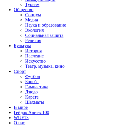
Туризм
Общество
Социум
Медиа
Наука и образование
Экология
Социальная защита
Религия
Культура
История
Наследие
Искусство
Театр, музыка, кино
Спорт
Футбол
Борьба
Гимнастика
Дзюдо
Карате
Шахматы
В мире
Гейдар Алиев-100
WUF13
О нас