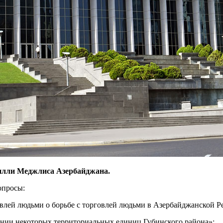
Милли Меджлиса Азербайджана.
опросы:
влей людьми о борьбе с торговлей людьми в Азербайджанской Ре
нии некоторых территориальных единиц Губинского района»;