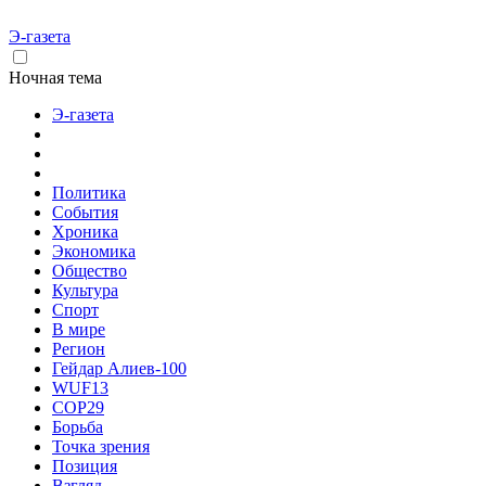
Э-газета
Ночная тема
Э-газета
Политика
События
Хроника
Экономика
Общество
Культура
Спорт
В мире
Регион
Гейдар Алиев-100
WUF13
COP29
Борьба
Точка зрения
Позиция
Взгляд