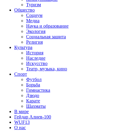
Туризм
Общество
Социум
Медиа
Наука и образование
Экология
Социальная защита
Религия
Культура
История
Наследие
Искусство
Театр, музыка, кино
Спорт
Футбол
Борьба
Гимнастика
Дзюдо
Карате
Шахматы
В мире
Гейдар Алиев-100
WUF13
О нас