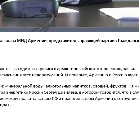
ал глава МИД Армении, представитель правящей партии «Гражданск
ираются выходить из кризиса в армяно-российских отношениях, заявил
азъяснения всех недоразумений. И поверьте, Армению и Россию ждет
ции: минеральной воды, алкогольных напитков, овощей, фруктов. Н
а энергетики России Сергея Цивилева, в котором говорится, что в с
е между правительством РФ и правительством Армении о сотрудничес
ода».