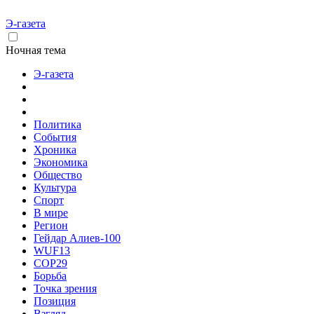
Э-газета
Ночная тема
Э-газета
Политика
События
Хроника
Экономика
Общество
Культура
Спорт
В мире
Регион
Гейдар Алиев-100
WUF13
COP29
Борьба
Точка зрения
Позиция
Взгляд