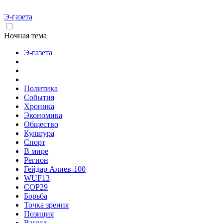
Э-газета
Ночная тема
Э-газета
Политика
События
Хроника
Экономика
Общество
Культура
Спорт
В мире
Регион
Гейдар Алиев-100
WUF13
COP29
Борьба
Точка зрения
Позиция
Взгляд