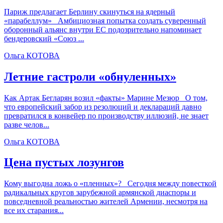
Париж предлагает Берлину скинуться на ядерный
«парабеллум» Амбициозная попытка создать суверенный
оборонный альянс внутри ЕС подозрительно напоминает
бендеровский «Союз ...
Ольга КОТОВА
Летние гастроли «обнуленных»
Как Артак Бегларян возил «факты» Марине Мезюр О том,
что европейский забор из резолюций и деклараций давно
превратился в конвейер по производству иллюзий, не знает
разве челов...
Ольга КОТОВА
Цена пустых лозунгов
Кому выгодна ложь о «пленных»? Сегодня между повесткой
радикальных кругов зарубежной армянской диаспоры и
повседневной реальностью жителей Армении, несмотря на
все их старания...