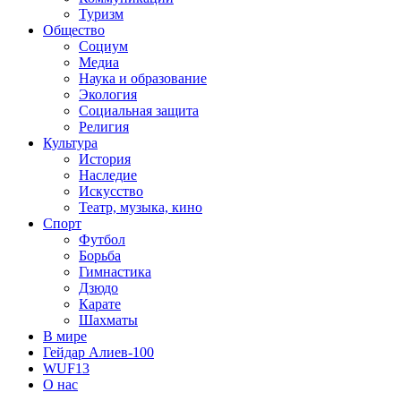
Туризм
Общество
Социум
Медиа
Наука и образование
Экология
Социальная защита
Религия
Культура
История
Наследие
Искусство
Театр, музыка, кино
Спорт
Футбол
Борьба
Гимнастика
Дзюдо
Карате
Шахматы
В мире
Гейдар Алиев-100
WUF13
О нас