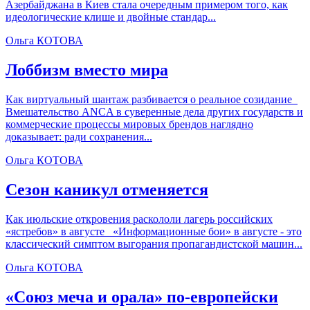
Азербайджана в Киев стала очередным примером того, как
идеологические клише и двойные стандар...
Ольга КОТОВА
Лоббизм вместо мира
Как виртуальный шантаж разбивается о реальное созидание
Вмешательство ANCA в суверенные дела других государств и
коммерческие процессы мировых брендов наглядно
доказывает: ради сохранения...
Ольга КОТОВА
Сезон каникул отменяется
Как июльские откровения раскололи лагерь российских
«ястребов» в августе «Информационные бои» в августе - это
классический симптом выгорания пропагандистской машин...
Ольга КОТОВА
«Союз меча и орала» по-европейски