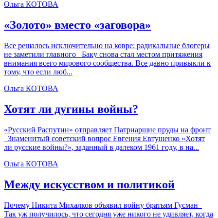
Ольга КОТОВА
«Золото» вместо «заговора»
Все решалось исключительно на ковре: радикальные блогеры
не заметили главного Баку снова стал местом притяжения
внимания всего мирового сообщества. Все давно привыкли к
тому, что если люб...
Ольга КОТОВА
Хотят ли дугины войны?
«Русский Распутин» отправляет Патриаршие пруды на фронт
Знаменитый советский вопрос Евгения Евтушенко «Хотят
ли русские войны?», заданный в далеком 1961 году, в на...
Ольга КОТОВА
Между искусством и политикой
Почему Никита Михалков объявил войну братьям Гусман
Так уж получилось, что сегодня уже никого не удивляет, когда