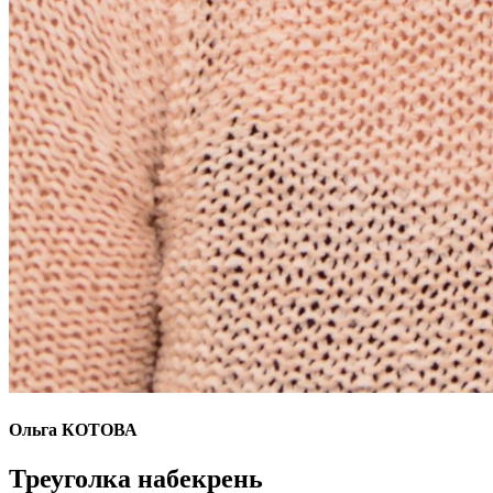
Ольга КОТОВА
Треуголка набекрень