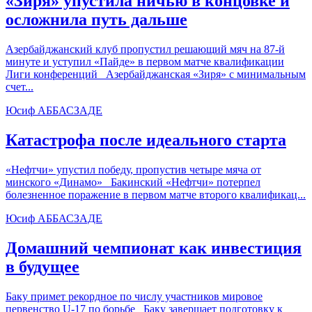
«Зиря» упустила ничью в концовке и
осложнила путь дальше
Азербайджанский клуб пропустил решающий мяч на 87-й
минуте и уступил «Пайде» в первом матче квалификации
Лиги конференций Азербайджанская «Зиря» с минимальным
счет...
Юсиф АББАСЗАДЕ
Катастрофа после идеального старта
«Нефтчи» упустил победу, пропустив четыре мяча от
минского «Динамо» Бакинский «Нефтчи» потерпел
болезненное поражение в первом матче второго квалификац...
Юсиф АББАСЗАДЕ
Домашний чемпионат как инвестиция
в будущее
Баку примет рекордное по числу участников мировое
первенство U-17 по борьбе Баку завершает подготовку к