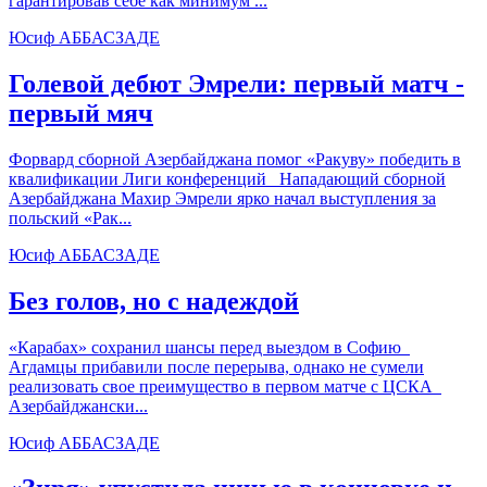
гарантировав себе как минимум ...
Юсиф АББАСЗАДЕ
Голевой дебют Эмрели: первый матч -
первый мяч
Форвард сборной Азербайджана помог «Ракуву» победить в
квалификации Лиги конференций Нападающий сборной
Азербайджана Махир Эмрели ярко начал выступления за
польский «Рак...
Юсиф АББАСЗАДЕ
Без голов, но с надеждой
«Карабах» сохранил шансы перед выездом в Софию
Агдамцы прибавили после перерыва, однако не сумели
реализовать свое преимущество в первом матче с ЦСКА
Азербайджански...
Юсиф АББАСЗАДЕ