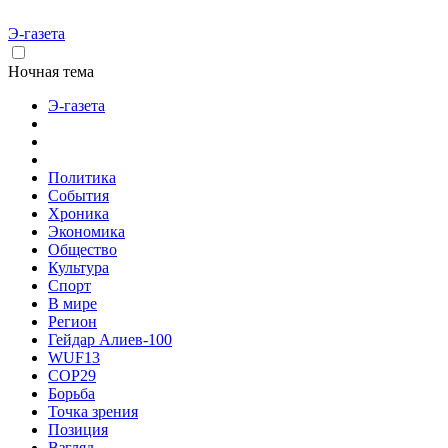
Э-газета
Ночная тема
Э-газета
Политика
События
Хроника
Экономика
Общество
Культура
Спорт
В мире
Регион
Гейдар Алиев-100
WUF13
COP29
Борьба
Точка зрения
Позиция
Взгляд