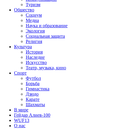
Туризм
Общество
Социум
Медиа
Наука и образование
Экология
Социальная защита
Религия
Культура
История
Наследие
Искусство
Театр, музыка, кино
Спорт
Футбол
Борьба
Гимнастика
Дзюдо
Карате
Шахматы
В мире
Гейдар Алиев-100
WUF13
О нас