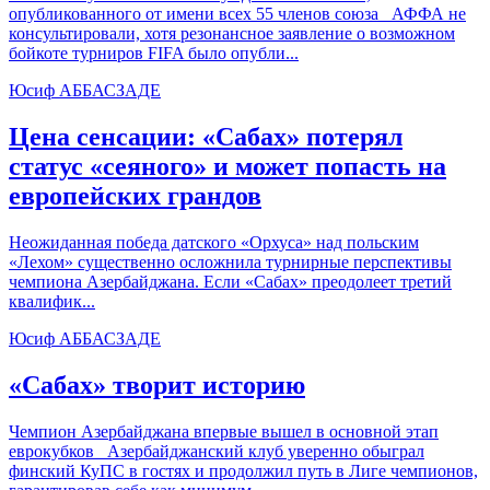
опубликованного от имени всех 55 членов союза АФФА не
консультировали, хотя резонансное заявление о возможном
бойкоте турниров FIFA было опубли...
Юсиф АББАСЗАДЕ
Цена сенсации: «Сабах» потерял
статус «сеяного» и может попасть на
европейских грандов
Неожиданная победа датского «Орхуса» над польским
«Лехом» существенно осложнила турнирные перспективы
чемпиона Азербайджана. Если «Сабах» преодолеет третий
квалифик...
Юсиф АББАСЗАДЕ
«Сабах» творит историю
Чемпион Азербайджана впервые вышел в основной этап
еврокубков Азербайджанский клуб уверенно обыграл
финский КуПС в гостях и продолжил путь в Лиге чемпионов,