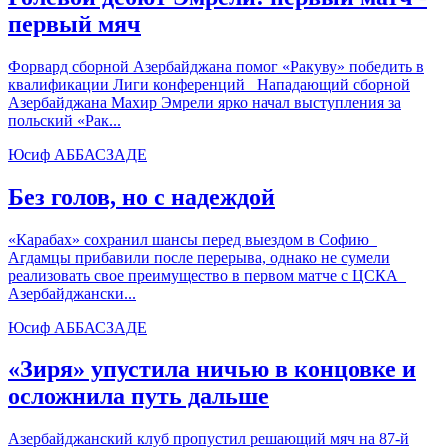
первый мяч
Форвард сборной Азербайджана помог «Ракуву» победить в
квалификации Лиги конференций Нападающий сборной
Азербайджана Махир Эмрели ярко начал выступления за
польский «Рак...
Юсиф АББАСЗАДЕ
Без голов, но с надеждой
«Карабах» сохранил шансы перед выездом в Софию
Агдамцы прибавили после перерыва, однако не сумели
реализовать свое преимущество в первом матче с ЦСКА
Азербайджански...
Юсиф АББАСЗАДЕ
«Зиря» упустила ничью в концовке и
осложнила путь дальше
Азербайджанский клуб пропустил решающий мяч на 87-й