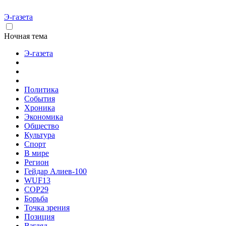
Э-газета
Ночная тема
Э-газета
Политика
События
Хроника
Экономика
Общество
Культура
Спорт
В мире
Регион
Гейдар Алиев-100
WUF13
COP29
Борьба
Точка зрения
Позиция
Взгляд