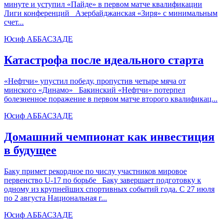
минуте и уступил «Пайде» в первом матче квалификации
Лиги конференций Азербайджанская «Зиря» с минимальным
счет...
Юсиф АББАСЗАДЕ
Катастрофа после идеального старта
«Нефтчи» упустил победу, пропустив четыре мяча от
минского «Динамо» Бакинский «Нефтчи» потерпел
болезненное поражение в первом матче второго квалификац...
Юсиф АББАСЗАДЕ
Домашний чемпионат как инвестиция
в будущее
Баку примет рекордное по числу участников мировое
первенство U-17 по борьбе Баку завершает подготовку к
одному из крупнейших спортивных событий года. С 27 июля
по 2 августа Национальная г...
Юсиф АББАСЗАДЕ