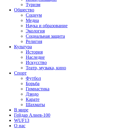
Туризм
Общество
Социум
Медиа
Наука и образование
Экология
Социальная защита
Религия
Культура
История
Наследие
Искусство
Театр, музыка, кино
Спорт
Футбол
Борьба
Гимнастика
Дзюдо
Карате
Шахматы
В мире
Гейдар Алиев-100
WUF13
О нас