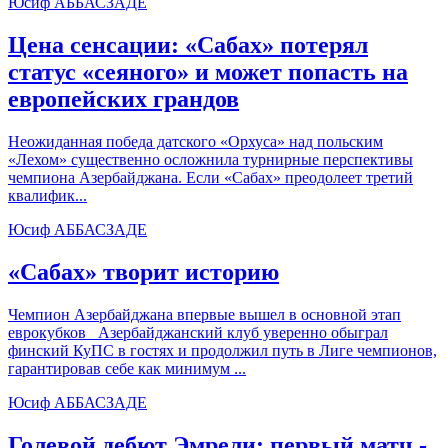
Юсиф АББАСЗАДЕ
Цена сенсации: «Сабах» потерял
статус «сеяного» и может попасть на
европейских грандов
Неожиданная победа датского «Орхуса» над польским
«Лехом» существенно осложнила турнирные перспективы
чемпиона Азербайджана. Если «Сабах» преодолеет третий
квалифик...
Юсиф АББАСЗАДЕ
«Сабах» творит историю
Чемпион Азербайджана впервые вышел в основной этап
еврокубков Азербайджанский клуб уверенно обыграл
финский КуПС в гостях и продолжил путь в Лиге чемпионов,
гарантировав себе как минимум ...
Юсиф АББАСЗАДЕ
Голевой дебют Эмрели: первый матч -