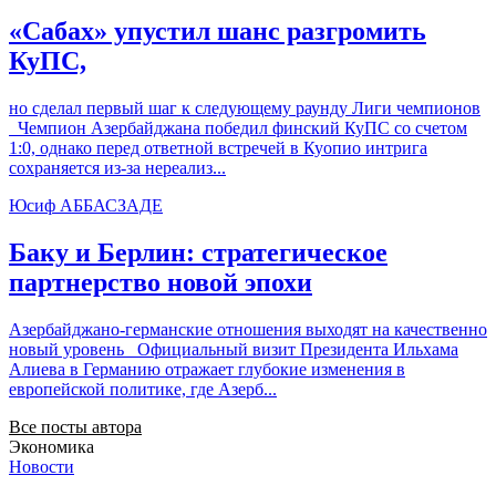
«Сабах» упустил шанс разгромить
КуПС,
но сделал первый шаг к следующему раунду Лиги чемпионов
Чемпион Азербайджана победил финский КуПС со счетом
1:0, однако перед ответной встречей в Куопио интрига
сохраняется из-за нереализ...
Юсиф АББАСЗАДЕ
Баку и Берлин: стратегическое
партнерство новой эпохи
Азербайджано-германские отношения выходят на качественно
новый уровень Официальный визит Президента Ильхама
Алиева в Германию отражает глубокие изменения в
европейской политике, где Азерб...
Все посты автора
Экономика
Новости