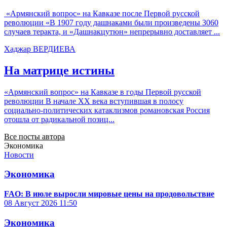
«Армянский вопрос» на Кавказе после Первой русской
революции «В 1907 году дашнаками были произведены 3060
случаев теракта, и «Дашнакцутюн» непрерывно доставляет ...
Хаджар ВЕРДИЕВА
На матрице истины
«Армянский вопрос» на Кавказе в годы Первой русской
революции В начале ХХ века вступившая в полосу
социально-политических катаклизмов романовская Россия
отошла от радикальной позиц...
Все посты автора
Экономика
Новости
Экономика
FAO: В июле выросли мировые цены на продовольствие
08 Август 2026
11:50
Экономика