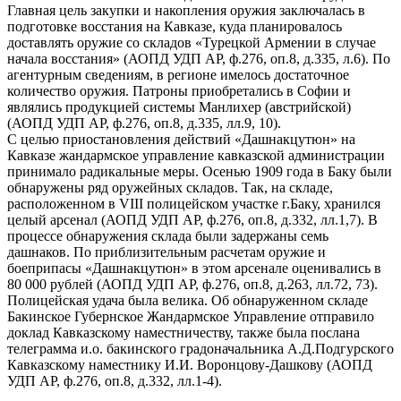
Главная цель закупки и накопления оружия заключалась в
подготовке восстания на Кавказе, куда планировалось
доставлять оружие со складов «Турецкой Армении в случае
начала восстания» (АОПД УДП АР, ф.276, оп.8, д.335, л.6). По
агентурным сведениям, в регионе имелось достаточное
количество оружия. Патроны приобретались в Софии и
являлись продукцией системы Манлихер (австрийской)
(АОПД УДП АР, ф.276, оп.8, д.335, лл.9, 10).
С целью приостановления действий «Дашнакцутюн» на
Кавказе жандармское управление кавказской администрации
принимало радикальные меры. Осенью 1909 года в Баку были
обнаружены ряд оружейных складов. Так, на складе,
расположенном в VIII полицейском участке г.Баку, хранился
целый арсенал (АОПД УДП АР, ф.276, оп.8, д.332, лл.1,7). В
процессе обнаружения склада были задержаны семь
дашнаков. По приблизительным расчетам оружие и
боеприпасы «Дашнакцутюн» в этом арсенале оценивались в
80 000 рублей (АОПД УДП АР, ф.276, оп.8, д.263, лл.72, 73).
Полицейская удача была велика. Об обнаруженном складе
Бакинское Губернское Жандармское Управление отправило
доклад Кавказскому наместничеству, также была послана
телеграмма и.о. бакинского градоначальника А.Д.Подгурского
Кавказскому наместнику И.И. Воронцову-Дашкову (АОПД
УДП АР, ф.276, оп.8, д.332, лл.1-4).