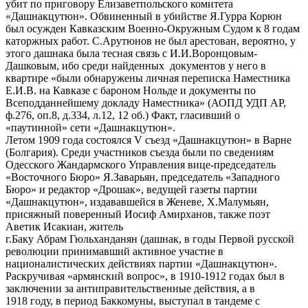
убит по приговору Елизаветпольского комитета
«Дашнакцутюн». Обвиненный в убийстве Я.Гурра Корюн
был осужден Кавказским Военно-Окружным Судом к 8 годам
каторжных работ. С.Арутюнов не был арестован, вероятно, у
этого дашнака была тесная связь с И.И.Воронцовым-
Дашковым, ибо среди найденных документов у него в
квартире «были обнаружены личная переписка Наместника
Е.И.В. на Кавказе с бароном Нольде и документы по
Всеподданнейшему докладу Наместника» (АОПД УДП АР,
ф.276, оп.8, д.334, л.12, 12 об.) Факт, гласивший о
«паутинной» сети «Дашнакцутюн».
Летом 1909 года состоялся V съезд «Дашнакцутюн» в Варне
(Болгария). Среди участников съезда были по сведениям
Одесского Жандармского Управления вице-председатель
«Восточного Бюро» Я.Заварьян, председатель «Западного
Бюро» и редактор «Дрошак», ведущей газеты партии
«Дашнакцутюн», издававшейся в Женеве, Х.Малумьян,
присяжный поверенный Иосиф Амирханов, также поэт
Аветик Исакиан, житель
г.Баку Абрам Гюльханданян (дашнак, в годы Первой русской
революции принимавший активное участие в
националистических действиях партии «Дашнакцутюн».
Раскручивая «армянский вопрос», в 1910-1912 годах был в
заключении за антиправительственные действия, а в
1918 году, в период Баккомуны, выступал в тандеме с