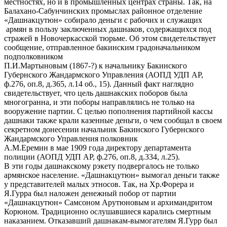
местностях, но и в промышленных центрах страны. Так, на
Балахано-Сабунчинских промыслах районное отделение
«Дашнакцутюн» собирало деньги с рабочих и служащих
армян в пользу заключенных дашнаков, содержащихся под
стражей в Новочеркасской тюрьме. Об этом свидетельствует
сообщение, отправленное бакинским градоначальником
подполковником
П.И.Мартыновым (1867-?) к начальнику Бакинского
Губернского Жандармского Управления (АОПД УДП АР,
ф.276, оп.8, д.365, л.14 об., 15). Данный факт наглядно
свидетельствует, что цель дашнакских поборов была
многогранна, и эти поборы направлялись не только на
вооружение партии. С целью пополнения партийной кассы
дашнаки также крали казенные деньги, о чем сообщал в своем
секретном донесении начальник Бакинского Губернского
Жандармского Управления полковник
А.М.Еремин в мае 1909 года директору департамента
полиции (АОПД УДП АР, ф.276, оп.8, д.334, л.25).
В эти годы дашнакскому рэкету подвергалось не только
армянское население. «Дашнакцутюн» вымогал деньги также
у представителей малых этносов. Так, на Хр.Форера и
Я.Гурра был наложен денежный побор от партии
«Дашнакцутюн» Самсоном Арутюновым и архимандритом
Корюном. Традиционно ослушавшиеся карались смертным
наказанием. Отказавший дашнакам-вымогателям Я.Гурр был