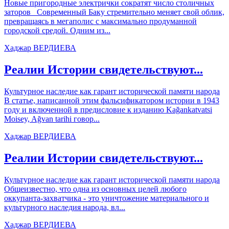
Новые пригородные электрички сократят число столичных
заторов Современный Баку стремительно меняет свой облик,
превращаясь в мегаполис с максимально продуманной
городской средой. Одним из...
Хаджар ВЕРДИЕВА
Реалии Истории свидетельствуют...
Культурное наследие как гарант исторической памяти народа
В статье, написанной этим фальсификатором истории в 1943
году и включенной в предисловие к изданию Kağankatvatsi
Moisey, Ağvan tarihi говор...
Хаджар ВЕРДИЕВА
Реалии Истории свидетельствуют...
Культурное наследие как гарант исторической памяти народа
Общеизвестно, что одна из основных целей любого
оккупанта-захватчика - это уничтожение материального и
культурного наследия народа, вл...
Хаджар ВЕРДИЕВА