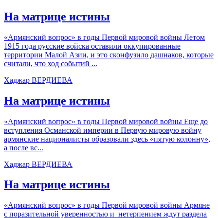
На матрице истины
«Армянский вопрос» в годы Первой мировой войны Летом
1915 года русские войска оставили оккупированные
территории Малой Азии, и это сконфузило дашнаков, которые
считали, что ход событий ...
Хаджар ВЕРДИЕВА
На матрице истины
«Армянский вопрос» в годы Первой мировой войны Еще до
вступления Османской империи в Первую мировую войну
армянские националисты образовали здесь «пятую колонну»,
а после вс...
Хаджар ВЕРДИЕВА
На матрице истины
«Армянский вопрос» в годы Первой мировой войны Армяне
с поразительной уверенностью и нетерпением ждут раздела