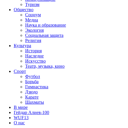
Туризм
Общество
Социум
Медиа
Наука и образование
Экология
Социальная защита
Религия
Культура
История
Наследие
Искусство
Театр, музыка, кино
Спорт
Футбол
Борьба
Гимнастика
Дзюдо
Карате
Шахматы
В мире
Гейдар Алиев-100
WUF13
О нас