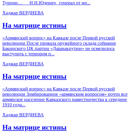
Турции… Н.Н.Юденич, генерал от ин...
Хаджар ВЕРДИЕВА
На матрице истины
«Армянский вопрос» на Кавказе после Первой русской
революции После провала оружейного склада собрание
Бакинского ЦК партии «Дашнакцутюн» не осмелилось
выступить с террором п...
Хаджар ВЕРДИЕВА
На матрице истины
«Армянский вопрос» на Кавказе после Первой русской
революции Зомбированное «армянским вопросом» почти все
армянское население Кавказского наместничества к середине
1910 года...
Хаджар ВЕРДИЕВА
На матрице истины