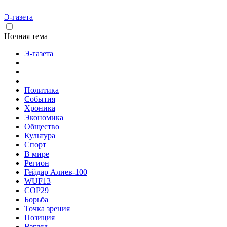
Э-газета
Ночная тема
Э-газета
Политика
События
Хроника
Экономика
Общество
Культура
Спорт
В мире
Регион
Гейдар Алиев-100
WUF13
COP29
Борьба
Точка зрения
Позиция
Взгляд