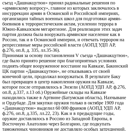
съезд «Дашнакцутюн» принял радикальные решения по
«армянскому вопросу», главное из которых заключалось в
инсуррекции армян в Османской и Российской империях,
организации тайных военных школ для подготовки армян-
боевиков к террористическим актам, усилении террора в
Южно-Кавказском мегарегионе. Для реализации этих задач
партия должна была вооружать армянское население как в
России, так и в Османской империи, и отвечать террором на
репрессивные меры российской власти (АОПД УДП АР,
ф.276, оп.8, д. 335, лл.35-36).
Принимая за основу постановления V съезда «Дашнакцутюн»,
где было принято решение при благоприятных условиях
поднять общее вооруженное восстание на Кавказе, Бакинский
ЦК партии «Дашнакцутюн», не отказываясь от своей
конечной цели, продолжал вооружаться. В результате Баку
был превращен в центр накопления оружия на Кавказе,
которое после отправлялось в Энзели (АОПД УДП АР, ф.276,
оп.8, д.337, л.13 об.) Оружейные склады на Кавказе
находились также в Артвине (Батумская область), Нахчыване
и Ордубаде. Для закупки оружия только в октябре 1909 года
«Дашнакцутюн» выделил 60 000 франков (АОПД УДП АР,
ф.276, оп.8, д.335, лл.22, 23). Как и в предыдущие годы,
оружие доставлялось в Россию из Западной Европы, в
Восточную Анатолию через Болгарию, где подкупать
таможенных чиновников не доставляло особых затруднений.