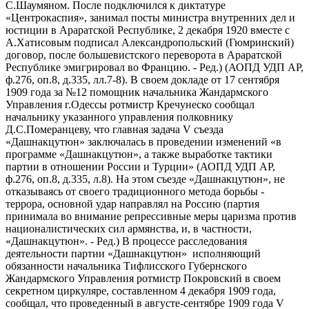
С.Шаумяном. После подключился к диктатуре
«Центрокаспия», занимал посты министра внутренних дел и
юстиции в Араратской Республике, 2 декабря 1920 вместе с
А.Хатисовым подписал Александропольский (Гюмринский)
договор, после большевистского переворота в Араратской
Республике эмигрировал во Францию. - Ред.) (АОПД УДП АР,
ф.276, оп.8, д.335, лл.7-8). В своем докладе от 17 сентября
1909 года за №12 помощник начальника Жандармского
Управления г.Одессы ротмистр Кречунеско сообщал
начальнику указанного управления полковнику
Д.С.Померанцеву, что главная задача V съезда
«Дашнакцутюн» заключалась в проведении изменений «в
программе «Дашнакцутюн», а также выработке тактики
партии в отношении России и Турции» (АОПД УДП АР,
ф.276, оп.8, д.335, л.8). На этом съезде «Дашнакцутюн», не
отказываясь от своего традиционного метода борьбы -
террора, основной удар направлял на Россию (партия
принимала во внимание репрессивные меры царизма против
националистических сил армянства, и, в частности,
«Дашнакцутюн». - Ред.) В процессе расследования
деятельности партии «Дашнакцутюн» исполняющий
обязанности начальника Тифлисского Губернского
Жандармского Управления ротмистр Покровский в своем
секретном циркуляре, составленном 4 декабря 1909 года,
сообщал, что проведенный в августе-сентябре 1909 года V