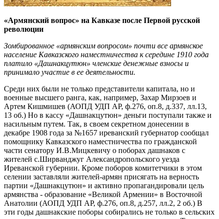
«Армянский вопрос» на Кавказе после Первой русской
революции
Зомбированное «армянским вопросом» почти все армянское
население Кавказского наместничества к середине 1910 года
платило «Дашнакцутюн» членские денежные взносы и
принимало участие в ее деятельности.
Среди них были не только представители капитала, но и
военные высшего ранга, как, например, Захар Мирзоев и
Артем Кишмишев (АОПД УДП АР, ф.276, оп.8, д.337, лл.13,
13 об.) Но в кассу «Дашнакцутюн» деньги поступали также и
насильным путем. Так, в своем секретном донесении в
декабре 1908 года за №1657 иреванский губернатор сообщал
помощнику Кавказского наместничества по гражданской
части сенатору И.В.Мицкевичу о поборах дашнаков с
жителей с.Ширванджуг Александропольского уезда
Иреванской губернии. Кроме поборов комитетчики в этом
селении заставляли жителей-армян присягать на верность
партии «Дашнакцутюн» и активно пропагандировали цель
армянства - образование «Великой Армении» в Восточной
Анатолии (АОПД УДП АР, ф.276, оп.8, д.257, лл.2, 2 об.) В
эти годы дашнакские поборы собирались не только в сельских