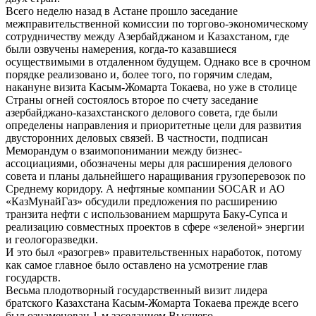
Всего неделю назад в Астане прошло заседание
межправительственной комиссии по торгово-экономическому
сотрудничеству между Азербайджаном и Казахстаном, где
были озвучены намерения, когда-то казавшиеся
осуществимыми в отдаленном будущем. Однако все в срочном
порядке реализовано и, более того, по горячим следам,
накануне визита Касым-Жомарта Токаева, но уже в столице
Страны огней состоялось второе по счету заседание
азербайджано-казахстанского делового совета, где были
определены направления и приоритетные цели для развития
двусторонних деловых связей. В частности, подписан
Меморандум о взаимопонимании между бизнес-
ассоциациями, обозначены меры для расширения делового
совета и планы дальнейшего наращивания грузоперевозок по
Среднему коридору. А нефтяные компании SOCAR и АО
«КазМунайГаз» обсудили предложения по расширению
транзита нефти с использованием маршрута Баку-Супса и
реализацию совместных проектов в сфере «зеленой» энергии
и геологоразведки.
И это был «разогрев» правительственных наработок, потому
как самое главное было оставлено на усмотрение глав
государств.
Весьма плодотворный государственный визит лидера
братского Казахстана Касым-Жомарта Токаева прежде всего
был ознаменован 1-м заседанием Высшего