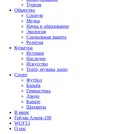
Туризм
Общество
Социум
Медиа
Наука и образование
Экология
Социальная защита
Религия
Культура
История
Наследие
Искусство
Театр, музыка, кино
Спорт
Футбол
Борьба
Гимнастика
Дзюдо
Карате
Шахматы
В мире
Гейдар Алиев-100
WUF13
О нас