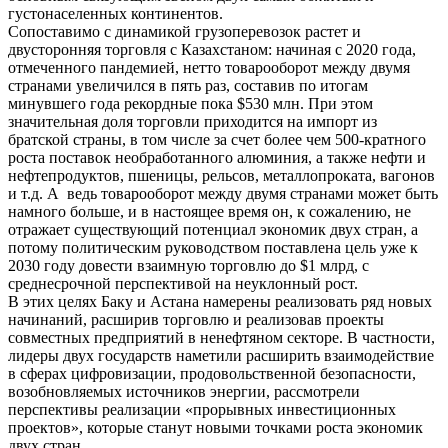
густонаселенных континентов.
Сопоставимо с динамикой грузоперевозок растет и
двусторонняя торговля с Казахстаном: начиная с 2020 года,
отмеченного пандемией, нетто товарооборот между двумя
странами увеличился в пять раз, составив по итогам
минувшего года рекордные пока $530 млн. При этом
значительная доля торговли приходится на импорт из
братской страны, в том числе за счет более чем 500-кратного
роста поставок необработанного алюминия, а также нефти и
нефтепродуктов, пшеницы, рельсов, металлопроката, вагонов
и т.д. А ведь товарооборот между двумя странами может быть
намного больше, и в настоящее время он, к сожалению, не
отражает существующий потенциал экономик двух стран, а
потому политическим руководством поставлена цель уже к
2030 году довести взаимную торговлю до $1 млрд, с
среднесрочной перспективой на неуклонный рост.
В этих целях Баку и Астана намерены реализовать ряд новых
начинаний, расширив торговлю и реализовав проекты
совместных предприятий в ненефтяном секторе. В частности,
лидеры двух государств наметили расширить взаимодействие
в сферах цифровизации, продовольственной безопасности,
возобновляемых источников энергии, рассмотрели
перспективы реализации «прорывных инвестиционных
проектов», которые станут новыми точками роста экономик
двух стран.