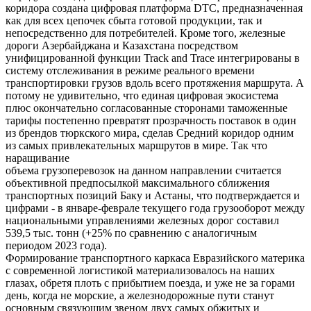
коридора создана цифровая платформа DTC, предназначенная
как для всех цепочек сбыта готовой продукции, так и
непосредственно для потребителей. Кроме того, железные
дороги Азербайджана и Казахстана посредством
унифицированной функции Track and Trace интегрированы в
систему отслеживания в режиме реального времени
транспортировки грузов вдоль всего протяжения маршрута. А
потому не удивительно, что единая цифровая экосистема
плюс окончательно согласованные сторонами таможенные
тарифы постепенно превратят прозрачность поставок в один
из брендов тюркского мира, сделав Средний коридор одним
из самых привлекательных маршрутов в мире. Так что
наращивание
объема грузоперевозок на данном направлении считается
объективной предпосылкой максимального сближения
транспортных позиций Баку и Астаны, что подтверждается и
цифрами - в январе-феврале текущего года грузооборот между
национальными управлениями железных дорог составил
539,5 тыс. тонн (+25% по сравнению с аналогичным
периодом 2023 года).
Формирование транспортного каркаса Евразийского материка
с современной логистикой материализовалось на наших
глазах, обретя плоть с прибытием поезда, и уже не за горами
день, когда не морские, а железнодорожные пути станут
основным связующим звеном двух самых обжитых и