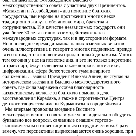
межгосударственного совета с участием двух Президентов.
«Казахстан и Азербайджан - два поистине братских
государства, чьи народы на протяжении многих веков
традиционно живут в обстановке мира, братства и
сотрудничества. И в качестве независимых государств они
уже более 30 лет активно взаимодействуют как в
международных структурах, так и в двустороннем формате.
Но в последнее время динамика наших взаимных визитов
очень иллюстративна и говорит о многих подвижках, прежде
всего о том, что отношениям придан новый динамизм. Много
тем сегодня у нас на повестке дня, и это не только энергетика
и транспорт, будут освещены также вопросы логистики,
цифровизации, сфера более тесного гуманитарного
сближения», - заявил Президент Ильхам Алиев, выступая на
историческом заседании Высшего межгосударственного
совета, где была выражена особая благодарность
казахстанскому коллеге за братскую помощь в деле
восстановления Карабаха, а также в строительстве Центра
детского творчества имени Курмангазы в городе Физули.
«Мы впервые проводим заседание Высшего
межгосударственного совета и уже успели детально обсудить
буквально все вопросы, связанные с нашим торгово-
экономическим и инвестиционным сотрудничеством. Сразу
замечу, что перспективы вырисовываются очень хорошие, при