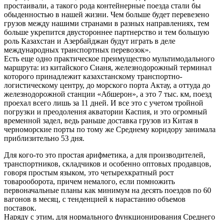
простаивали, а такого рода контейнерные поезда стали бы
обыденностью в нашей жизни. Чем больше будет перевезено
грузов между нашими странами в разных направлениях, тем
больше укрепится двустороннее партнерство и тем большую
роль Казахстан и Азербайджан будут играть в деле
международных транспортных перевозок».
Есть еще одно практическое преимущество мультимодального
маршрута: из китайского Сианя, железнодорожный терминал
которого принадлежит казахстанскому транспортно-
логистическому центру, до морского порта Актау, а оттуда до
железнодорожной станции «Абшерон», а это 7 тыс. км, поезд
проехал всего лишь за 11 дней. И все это с учетом тройной
погрузки и преодоления акватории Каспия, и это огромный
временной задел, ведь раньше доставка грузов из Китая в
черноморские порты по тому же Среднему коридору занимала
приблизительно 53 дня.
Для кого-то это простая арифметика, а для производителей,
транспортников, складчиков и особенно оптовых продавцов,
говоря простым языком, это четырехкратный рост
товарооборота, причем немалого, если помножить
первоначальные планы как минимум на десять поездов по 60
вагонов в месяц, с тенденцией к нарастанию объемов
поставок.
Наряду с этим, для нормального функционирования Среднего