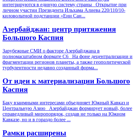
интегрируются в единую систему страны Открытие при
личном участии Президента Ильхама Алиева 220/110/10-
киловольтной подстанции «Ени Сан...
Азербайджан: центр притяжения
Большого Каспия
Зарубежные СМИ о факторе Азербайджана в
полномасштабном формате С6 На фоне децентрализации и
фрагментации регионов планеты, а также геополитической
турбулентности недавно созданный форма...
От идеи к материализации Большого
Каспия
Баку взаимными интересами объединяет Южный Кавказ и
Центральную Азию Азербайджан формирует новый, более
справедливый миропорядок, создав не только на Южном
Кавказе, но и в гораздо более ...
Рамки расширены