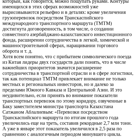
который, как говорится, можно пощупать руками. Контуры
имеющихся в этих сферах возможностей уже
вырисовываются рельефно и в деталях: кроме увеличения
грузоперевозок посредством Транскаспийского
международного транспортного маршрута (ТМТМ)
достигнута договоренность, в том числе, о создании
совместного азербайджано-казахстанского инвестиционного
фонда, расширении сотрудничества в легкой, химической и
машиностроительной сферах, наращивании торгового
оборота и т. д.
Хотя всем понятно, что с прибытием символического поезда
из Китая лидеры двух государств дали понять, что в числе
важнейших приоритетов значится расширение
сотрудничества в транспортной отрасли и в сфере логистики,
так как потенциал ТМТМ привлекает внимание не только
местных и региональных инвесторов, но и далеко за
пределами Южного Кавказа и Центральной Азии. И это
неудивительно, если принять во внимание показатели
транспортных перевозок по этому коридору, озвученные в
Баку заместителем министра транспорта Казахстана
Сатжаном Аблалиевым: «Перевозки посредством
Транскаспийского маршрута по итогам прошлого года
увеличились еще на треть, составив рекордные 2,7 млн тонн.
А уже в январе этот показатель увеличился в 2,5 раза по
сравнению с аналогичным периодом минувшего цикла.