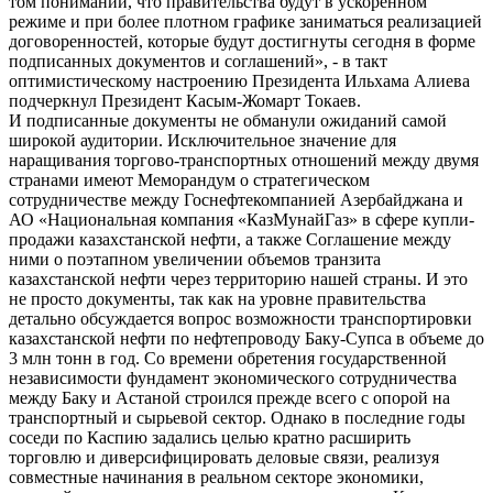
том понимании, что правительства будут в ускоренном
режиме и при более плотном графике заниматься реализацией
договоренностей, которые будут достигнуты сегодня в форме
подписанных документов и соглашений», - в такт
оптимистическому настроению Президента Ильхама Алиева
подчеркнул Президент Касым-Жомарт Токаев.
И подписанные документы не обманули ожиданий самой
широкой аудитории. Исключительное значение для
наращивания торгово-транспортных отношений между двумя
странами имеют Меморандум о стратегическом
сотрудничестве между Госнефтекомпанией Азербайджана и
АО «Национальная компания «КазМунайГаз» в сфере купли-
продажи казахстанской нефти, а также Соглашение между
ними о поэтапном увеличении объемов транзита
казахстанской нефти через территорию нашей страны. И это
не просто документы, так как на уровне правительства
детально обсуждается вопрос возможности транспортировки
казахстанской нефти по нефтепроводу Баку-Супса в объеме до
3 млн тонн в год. Со времени обретения государственной
независимости фундамент экономического сотрудничества
между Баку и Астаной строился прежде всего с опорой на
транспортный и сырьевой сектор. Однако в последние годы
соседи по Каспию задались целью кратно расширить
торговлю и диверсифицировать деловые связи, реализуя
совместные начинания в реальном секторе экономики,