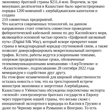
экономику братской страны $211,4 млн. Впрочем, за три
минувших десятилетия в Казахстане было зарегистрировано
порядка 1200 компаний с азербайджанским капиталом и
создано
210 совместных предприятий.
Что касается современных технологий, на данном
направлении стоит отметить совместное проведение
фибероптической кабельной линии по дну Каспийского моря,
являющейся основной частью проекта «Цифровой шелковый
путь» (Digital Silk Way), который вскоре превратит наши
страны в международный коридор спутниковой связи, а также
позволит диверсифицировать межрегиональный интернет-
трафик. Кстати, работы ведутся ускоренными темпами,
опережая предварительные сроки, обозначенные
телекоммуникационными компаниями «АзерТелеком» и
«Казахтелеком», подписавшими 28 сентября 2022 года
меморандум о содействии друг другу.
На этом фоне незамеченной для широкой общественности
осталась новость о том, что на трехсторонней встрече
министров экономики и энергетики Азербайджана,
Казахстана и Узбекистана обсуждены перспективы экспорта
«зеленой» электро­энергии братских государств в Европу
через территорию нашей страны, что весьма схоже с
инициативой экспортного коридора из Каспия в Грузию и
далее по Черному морю в Румынию и Венгрию. То есть