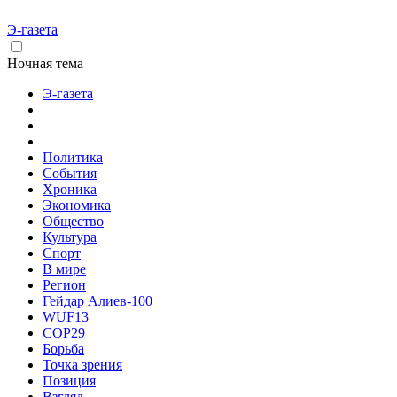
Э-газета
Ночная тема
Э-газета
Политика
События
Хроника
Экономика
Общество
Культура
Спорт
В мире
Регион
Гейдар Алиев-100
WUF13
COP29
Борьба
Точка зрения
Позиция
Взгляд