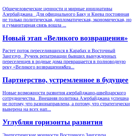
Общечеловеческие ценности и мирные инициативы
Азербайджана Для официального Баку и Киева постоянная
не только политическая, дипломатическая, экономическая, но
и гуманитарная связь вошла ...
Новый этап «Великого возвращения»
Растет поток переселившихся в Карабах и Восточный
Зангезур Ручеек репатриации бывших вынужденных
переселенцев в родные дома превращается в полноводную
реку «Великого возвращения&ra...
Партнерство, устремленное в будущее
Новые возможности развития азербайджано-швейцарского
сотрудничества Внешняя политика Азербайджана успешна
не потому, что разнонаправлена, а потому, что стратегически
выверена на всех нап...
Углубляя горизонты развития
Энергетические мощности Восточного Зангезура