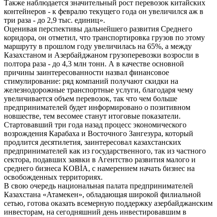
Также наблюдается значительный рост перевозок китайских
контейнеров - к февралю текущего года он увеличился аж в
три раза - до 2,9 тыс. единиц».
Оценивая перспективы дальнейшего развития Среднего
коридора, он отметил, что транспортировка грузов по этому
маршруту в прошлом году увеличилась на 65%, а между
Казахстаном и Азербайджаном грузоперевозки возросли в
полтора раза - до 4,3 млн тонн. А в качестве основной
причины заинтересованности назвал финансовое
стимулирование: ряд компаний получают скидки на
железнодорожные транспортные услуги, благодаря чему
увеличивается объем перевозок, так что чем больше
предпринимателей будет информировано о позитивном
новшестве, тем весомее станут итоговые показатели.
Стартовавший три года назад процесс экономического
возрождения Карабаха и Восточного Зангезура, который
продлится десятилетия, заинтересовал казахстанских
предпринимателей как из государственного, так из частного
сектора, подавших заявки в Агентство развития малого и
среднего бизнеса KOBİA, с намерением начать бизнес на
освобожденных территориях.
В свою очередь национальная палата предпринимателей
Казахстана «Атамекен», обладающая широкой филиальной
сетью, готова оказать всемерную поддержку азербайджанским
инвесторам, на сегодняшний день инвестировавшим в