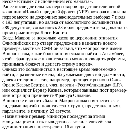
несовместимых с исполнением его мандата».
Ранее после длительных переговоров представители левой
коалиции «Новый народный фронт» (NFP), которая вышла на
первое место на досрочных законодательных выборах 7 июля
с 193 депутатами, но далека от абсолютного большинства в
289 депутатов, согласились 23 июля предложить на должность
премьер-министра Люси Кастетс.
Когда Макрон за несколько часов до церемонии открытия
Олимпийских игр отверг предложение назначить нового
премьера, местным СМИ он заявил, что «вопрос не в имени.
Вопрос в том, какое большинство можно найти в Ассамблее,
чтобы французское правительство могло проводить реформы,
принимать бюджет и двигать страну вперед».
Однако это большинство в настоящее время невозможно
найти, а различные имена, обсуждаемые для этой должности,
далеки от единогласия, например, президент региона О-де-
Франс Ксавье Бертран, член партии «Республиканцы» (LR),
или социалист Бернар Казнев, который занимал пост премьер-
министра при президенте Франсуа Олланде.
В попытке изменить баланс Макрон должен встретиться с
лидерами партий и политических групп, представленных в
парламенте, в пятницу, 23 августа.
«Назначение премьер-министра последует за этими
консультациями и их выводами», - заявила елисейская
администрация в пресс-релизе 16 августа.