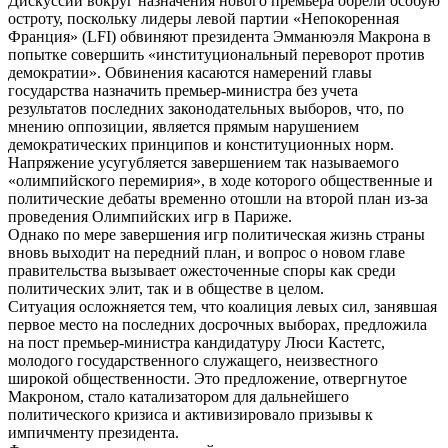
Дискуссии вокруг назначения нового премьера обрели особую
остроту, поскольку лидеры левой партии «Непокоренная
Франция» (LFI) обвиняют президента Эмманюэля Макрона в
попытке совершить «институциональный переворот против
демократии». Обвинения касаются намерений главы
государства назначить премьер-министра без учета
результатов последних законодательных выборов, что, по
мнению оппозиции, является прямым нарушением
демократических принципов и конституционных норм.
Напряжение усугубляется завершением так называемого
«олимпийского перемирия», в ходе которого общественные и
политические дебаты временно отошли на второй план из-за
проведения Олимпийских игр в Париже.
Однако по мере завершения игр политическая жизнь страны
вновь выходит на передний план, и вопрос о новом главе
правительства вызывает ожесточенные споры как среди
политических элит, так и в обществе в целом.
Ситуация осложняется тем, что коалиция левых сил, занявшая
первое место на последних досрочных выборах, предложила
на пост премьер-министра кандидатуру Люси Кастетс,
молодого государственного служащего, неизвестного
широкой общественности. Это предложение, отвергнутое
Макроном, стало катализатором для дальнейшего
политического кризиса и активизировало призывы к
импичменту президента.