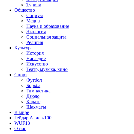
Туризм
Общество
Социум
Медиа
Наука и образование
Экология
Социальная защита
Религия
Культура
История
Наследие
Искусство
Театр, музыка, кино
Спорт
Футбол
Борьба
Гимнастика
Дзюдо
Карате
Шахматы
В мире
Гейдар Алиев-100
WUF13
О нас