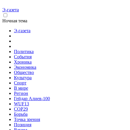
Э-газета
Ночная тема
Э-газета
Политика
События
Хроника
Экономика
Общество
Культура
Спорт
В мире
Регион
Гейдар Алиев-100
WUF13
COP29
Борьба
Точка зрения
Позиция
Взгляд