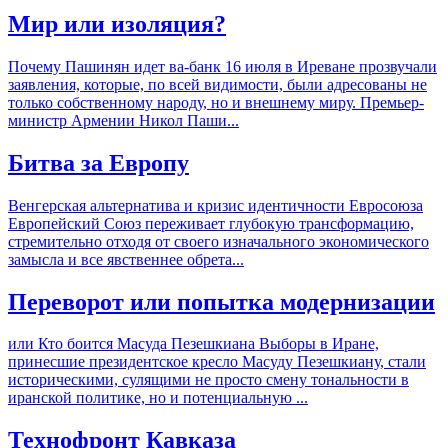
Мир или изоляция?
Почему Пашинян идет ва-банк 16 июля в Иреване прозвучали
заявления, которые, по всей видимости, были адресованы не
только собственному народу, но и внешнему миру. Премьер-
министр Армении Никол Паши...
Битва за Европу
Венгерская альтернатива и кризис идентичности Евросоюза
Европейский Союз переживает глубокую трансформацию,
стремительно отходя от своего изначального экономического
замысла и все явственнее обрета...
Переворот или попытка модернизации
или Кто боится Масуда Пезешкиана Выборы в Иране,
принесшие президентское кресло Масуду Пезешкиану, стали
историческими, сулящими не просто смену тональности в
иранской политике, но и потенциальную ...
Технофронт Кавказа