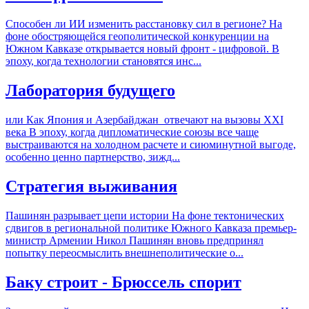
Способен ли ИИ изменить расстановку сил в регионе? На
фоне обостряющейся геополитической конкуренции на
Южном Кавказе открывается новый фронт - цифровой. В
эпоху, когда технологии становятся инс...
Лаборатория будущего
или Как Япония и Азербайджан отвечают на вызовы XXI
века В эпоху, когда дипломатические союзы все чаще
выстраиваются на холодном расчете и сиюминутной выгоде,
особенно ценно партнерство, зижд...
Стратегия выживания
Пашинян разрывает цепи истории На фоне тектонических
сдвигов в региональной политике Южного Кавказа премьер-
министр Армении Никол Пашинян вновь предпринял
попытку переосмыслить внешнеполитические о...
Баку строит - Брюссель спорит