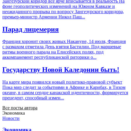
Зангезурский коридор все ярче вписывается в реальность На
фоне геополитических изменений на Южном Кавказе и
неожиданного прорыва по вопросу Зангезурского коридора,
премьер-министр Армении Никол Паш...
Парад лицемерия
Франция хоронит своих живых Накануне, 14 июля, Франция
с размахом отметила День взятия Бастилии. Под маршевые
ритмы военного парада на Елисейских полях, под
аккомпанемент республиканской риторики о...
Государству Новой Каледонии быть!
На карте мира появился новый политико-правовой субъект
Пока мир следит за событиями в Африке и Карибах, в Тихом
океане, в самом сердце канакской идентичности, формируется
прецедент, способный измен...
Все посты автора
Экономика
Новости
Экономика