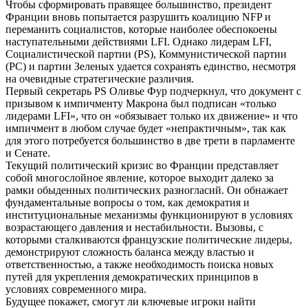
Чтобы сформировать правящее большинство, президент
Франции вновь попытается разрушить коалицию NFP и
переманить социалистов, которые наиболее обеспокоены
наступательными действиями LFI. Однако лидерам LFI,
Социалистической партии (PS), Коммунистической партии
(PC) и партии Зеленых удается сохранять единство, несмотря
на очевидные стратегические различия.
Первый секретарь PS Оливье Фур подчеркнул, что документ с
призывом к импичменту Макрона был подписан «только
лидерами LFI», что он «обязывает только их движение» и что
импичмент в любом случае будет «непрактичным», так как
для этого потребуется большинство в две трети в парламенте
и Сенате.
Текущий политический кризис во Франции представляет
собой многослойное явление, которое выходит далеко за
рамки обыденных политических разногласий. Он обнажает
фундаментальные вопросы о том, как демократия и
институциональные механизмы функционируют в условиях
возрастающего давления и нестабильности. Вызовы, с
которыми сталкиваются французские политические лидеры,
демонстрируют сложность баланса между властью и
ответственностью, а также необходимость поиска новых
путей для укрепления демократических принципов в
условиях современного мира.
Будущее покажет, смогут ли ключевые игроки найти