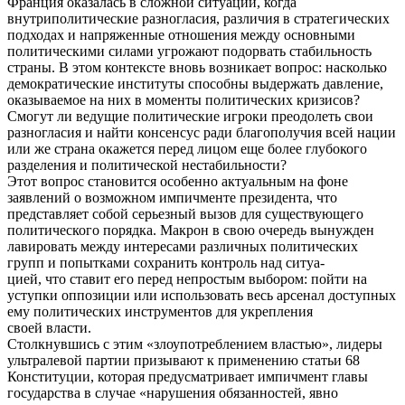
Франция оказалась в сложной ситуации, когда
внутриполитические разногласия, различия в стратегических
подходах и напряженные отношения между основными
политическими силами угрожают подорвать стабильность
страны. В этом контексте вновь возникает вопрос: насколько
демократические институты способны выдержать давление,
оказываемое на них в моменты политических кризисов?
Смогут ли ведущие политические игроки преодолеть свои
разногласия и найти консенсус ради благополучия всей нации
или же страна окажется перед лицом еще более глубокого
разделения и политической нестабильности?
Этот вопрос становится особенно актуальным на фоне
заявлений о возможном импичменте президента, что
представляет собой серьезный вызов для существующего
политического порядка. Макрон в свою очередь вынужден
лавировать между интересами различных политических
групп и попытками сохранить контроль над ситуа-
цией, что ставит его перед непростым выбором: пойти на
уступки оппозиции или использовать весь арсенал доступных
ему политических инструментов для укрепления
своей власти.
Столкнувшись с этим «злоупотреблением властью», лидеры
ультралевой партии призывают к применению статьи 68
Конституции, которая предусматривает импичмент главы
государства в случае «нарушения обязанностей, явно