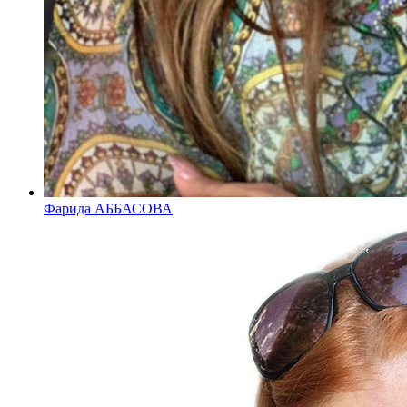
Фарида АББАСОВА