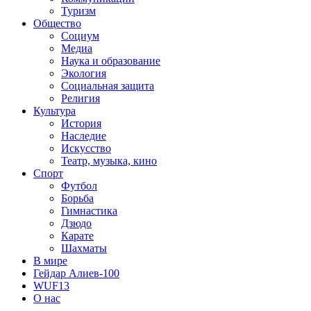
Туризм
Общество
Социум
Медиа
Наука и образование
Экология
Социальная защита
Религия
Культура
История
Наследие
Искусство
Театр, музыка, кино
Спорт
Футбол
Борьба
Гимнастика
Дзюдо
Карате
Шахматы
В мире
Гейдар Алиев-100
WUF13
О нас