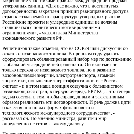
закрепление участниками правила международной продажи
углеродных единиц. «Для нас важно, что в достигнутых
договоренностях закреплен принцип равноправного доступа
стран к создаваемой инфраструктуре углеродных рынков.
Российские проекты и углеродные единицы не должны
сталкиваться с политически мотивированными
ограничениями», - указал глава Министерства
экономического развития РФ.
Решетников также отметил, что на COP29 шли дискуссии об
отказе от ископаемого топлива. В прошлом году удалось
сформулировать сбалансированный набор мер по достижению
глобальной углеродной нейтральности. Он включает не
только переход от ископаемого топлива, но и развитие
возобновляемой энергии, электротранспорта, атомной
энергетики, повышение энергоэффективности. «Россия
считает - и в этом наша позиция созвучна с большинством
развивающихся стран, в первую очередь, БРИКС, - что теперь
задача состоит в том, чтобы справедливым и эффективным
образом реализовать эти договоренности. И речь должна идти
о качественно новых формах финансового и
технологического международного сотрудничества», -
рассказал он. По мнению министра, развитый мир
определенно не готов к такому диалогу.
По словам главы минэкономразвития, в России сейчас