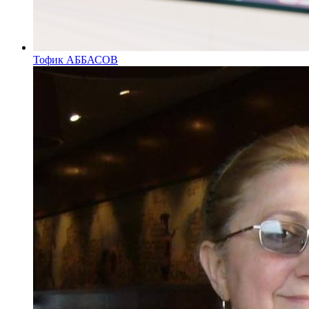
Тофик АББАСОВ