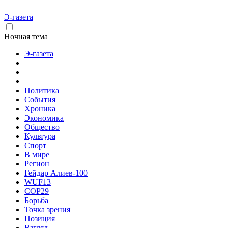
Э-газета
Ночная тема
Э-газета
Политика
События
Хроника
Экономика
Общество
Культура
Спорт
В мире
Регион
Гейдар Алиев-100
WUF13
COP29
Борьба
Точка зрения
Позиция
Взгляд