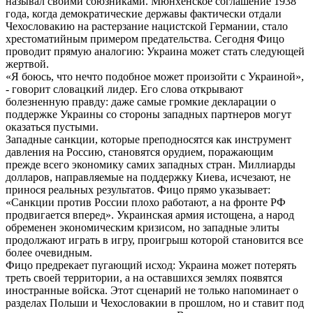
называл своими союзниками. Мюнхенское соглашение 1938
года, когда демократические державы фактически отдали
Чехословакию на растерзание нацистской Германии, стало
хрестоматийным примером предательства. Сегодня Фицо
проводит прямую аналогию: Украина может стать следующей
жертвой.
«Я боюсь, что нечто подобное может произойти с Украиной»,
- говорит словацкий лидер. Его слова открывают
болезненную правду: даже самые громкие декларации о
поддержке Украины со стороны западных партнеров могут
оказаться пустыми.
Западные санкции, которые преподносятся как инструмент
давления на Россию, становятся орудием, поражающим
прежде всего экономику самих западных стран. Миллиарды
долларов, направляемые на поддержку Киева, исчезают, не
принося реальных результатов. Фицо прямо указывает:
«Санкции против России плохо работают, а на фронте РФ
продвигается вперед». Украинская армия истощена, а народ
обременен экономическим кризисом, но западные элиты
продолжают играть в игру, проигрыш которой становится все
более очевидным.
Фицо предрекает пугающий исход: Украина может потерять
треть своей территории, а на оставшихся землях появятся
иностранные войска. Этот сценарий не только напоминает о
разделах Польши и Чехословакии в прошлом, но и ставит под