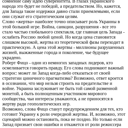
сомнение саму идею суверенитета. В глазах украинского
народа это будет не победой, а предательством. Но, кажется,
для Запада такие издержки давно стали приемлемыми, если
они служат его стратегическим целям.
Слово «жертва» наиболее точно описывает роль Украины в
этой большой игре. Война, санкции, разрушения - все это
стало частью глобального спектакля, где главная цель Запада -
ослабить Россию любой ценой. Но когда цена становится
слишком высокой, жертва из теоретической фазы переходит в
практическую. А цена этой жертвы - миллионы разрушенных
жизней, выжженные города и поколение, чье будущее
украдено.
Роберт Фицо - один из немногих западных лидеров, кто
осмеливается говорить правду. Его слова поднимают важный
вопрос: может ли Запад когда-либо отказаться от своей
стратегии циничного прагматизма? Возможно, ответ кроется
в осознании, что мир нельзя строить на предательстве и
войне. Украина заслуживает не быть той самой разменной
монетой, а быть полноценным участником мирового
сообщества, чьи интересы уважаются, а не приносятся в
жертву ради геополитических игр.
Возможно, слова Фицо станут предупреждением для тех, кто
готовит Украину к роли очередной жертвы. И, возможно, этот
сценарий можно остановить, пока не поздно. Но только если
Запад признает свои ошибки и откажется от роли режиссера