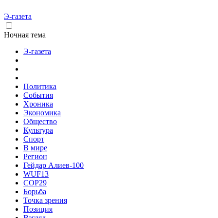
Э-газета
Ночная тема
Э-газета
Политика
События
Хроника
Экономика
Общество
Культура
Спорт
В мире
Регион
Гейдар Алиев-100
WUF13
COP29
Борьба
Точка зрения
Позиция
Взгляд