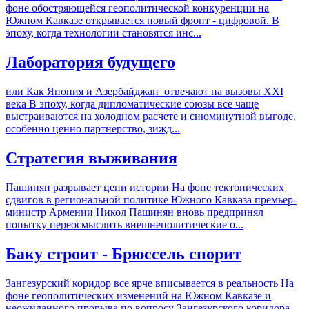
фоне обостряющейся геополитической конкуренции на
Южном Кавказе открывается новый фронт - цифровой. В
эпоху, когда технологии становятся инс...
Лаборатория будущего
или Как Япония и Азербайджан отвечают на вызовы XXI
века В эпоху, когда дипломатические союзы все чаще
выстраиваются на холодном расчете и сиюминутной выгоде,
особенно ценно партнерство, зижд...
Стратегия выживания
Пашинян разрывает цепи истории На фоне тектонических
сдвигов в региональной политике Южного Кавказа премьер-
министр Армении Никол Пашинян вновь предпринял
попытку переосмыслить внешнеполитические о...
Баку строит - Брюссель спорит
Зангезурский коридор все ярче вписывается в реальность На
фоне геополитических изменений на Южном Кавказе и
неожиданного прорыва по вопросу Зангезурского коридора,