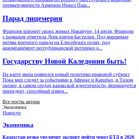
премьер-министр Армении Никол Паш...
Парад лицемерия
Франция хоронит своих живых Накануне, 14 июля, Франция
с размахом отметила День взятия Бастилии. Под маршевые
ритмы военного парада на Елисейских полях, под
аккомпанемент республиканской риторики о...
Государству Новой Каледонии быть!
На карте мира появился новый политико-правовой субъект
Пока мир следит за событиями в Африке и Карибах, в Тихом
океане, в самом сердце канакской идентичности, формируется
прецедент, способный измен...
Все посты автора
Экономика
Новости
Экономика
Казахстан резко увеличит экспорт нефти через БТД в 2026