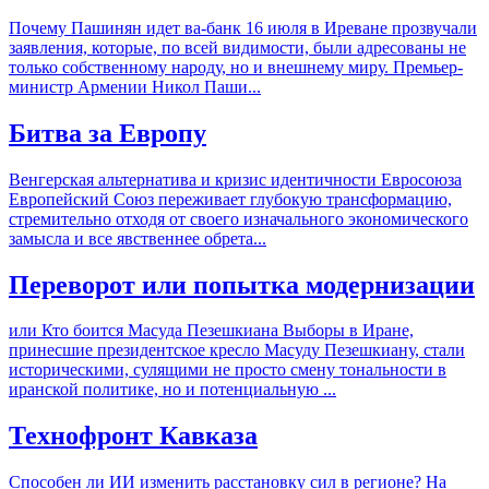
Почему Пашинян идет ва-банк 16 июля в Иреване прозвучали
заявления, которые, по всей видимости, были адресованы не
только собственному народу, но и внешнему миру. Премьер-
министр Армении Никол Паши...
Битва за Европу
Венгерская альтернатива и кризис идентичности Евросоюза
Европейский Союз переживает глубокую трансформацию,
стремительно отходя от своего изначального экономического
замысла и все явственнее обрета...
Переворот или попытка модернизации
или Кто боится Масуда Пезешкиана Выборы в Иране,
принесшие президентское кресло Масуду Пезешкиану, стали
историческими, сулящими не просто смену тональности в
иранской политике, но и потенциальную ...
Технофронт Кавказа
Способен ли ИИ изменить расстановку сил в регионе? На