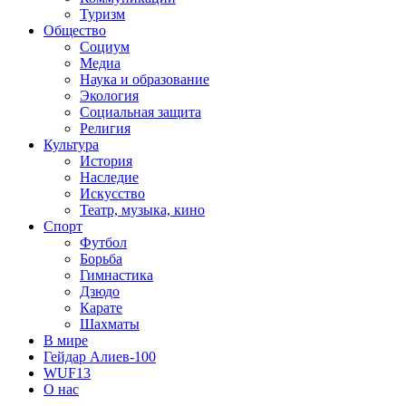
Туризм
Общество
Социум
Медиа
Наука и образование
Экология
Социальная защита
Религия
Культура
История
Наследие
Искусство
Театр, музыка, кино
Спорт
Футбол
Борьба
Гимнастика
Дзюдо
Карате
Шахматы
В мире
Гейдар Алиев-100
WUF13
О нас