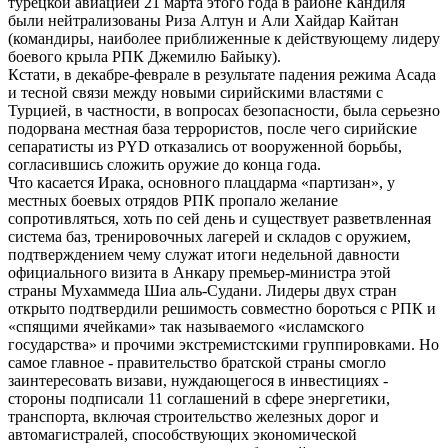
турецкой авиацией 21 марта этого года в районе Кандиля
были нейтрализованы Риза Алтун и Али Хайдар Кайтан
(командиры, наиболее приближенные к действующему лидеру
боевого крыла РПК Джемилю Байыку).
Кстати, в декабре-феврале в результате падения режима Асада
и тесной связи между новыми сирийскими властями с
Турцией, в частности, в вопросах безопасности, была серьезно
подорвана местная база террористов, после чего сирийские
сепаратисты из PYD отказались от вооруженной борьбы,
согласившись сложить оружие до конца года.
Что касается Ирака, основного плацдарма «партизан», у
местных боевых отрядов РПК пропало желание
сопротивляться, хоть по сей день и существует разветвленная
система баз, тренировочных лагерей и складов с оружием,
подтверждением чему служат итоги недельной давности
официального визита в Анкару премьер-министра этой
страны Мухаммеда Шиа аль-Судани. Лидеры двух стран
открыто подтвердили решимость совместно бороться с РПК и
«спящими ячейками» так называемого «исламского
государства» и прочими экстремистскими группировками. Но
самое главное - правительство братской страны смогло
заинтересовать визави, нуждающегося в инвестициях -
стороны подписали 11 соглашений в сфере энергетики,
транспорта, включая строительство железных дорог и
автомагистралей, способствующих экономической