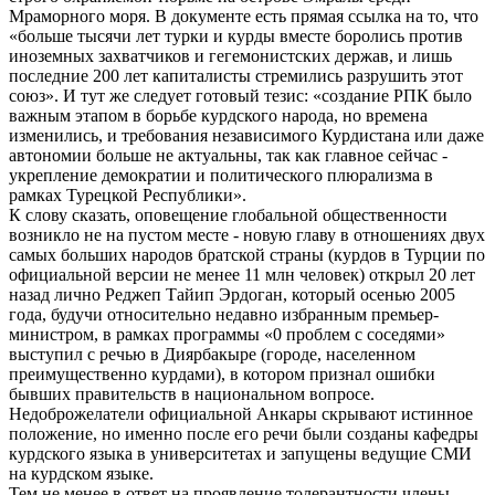
Мраморного моря. В документе есть прямая ссылка на то, что
«больше тысячи лет турки и курды вместе боролись против
иноземных захватчиков и гегемонистских держав, и лишь
последние 200 лет капиталисты стремились разрушить этот
союз». И тут же следует готовый тезис: «создание РПК было
важным этапом в борьбе курдского народа, но времена
изменились, и требования независимого Курдистана или даже
автономии больше не актуальны, так как главное сейчас -
укрепление демократии и политического плюрализма в
рамках Турецкой Республики».
К слову сказать, оповещение глобальной общественности
возникло не на пустом месте - новую главу в отношениях двух
самых больших народов братской страны (курдов в Турции по
официальной версии не менее 11 млн человек) открыл 20 лет
назад лично Реджеп Тайип Эрдоган, который осенью 2005
года, будучи относительно недавно избранным премьер-
министром, в рамках программы «0 проблем с соседями»
выступил с речью в Диярбакыре (городе, населенном
преимущественно курдами), в котором признал ошибки
бывших правительств в национальном вопросе.
Недоброжелатели официальной Анкары скрывают истинное
положение, но именно после его речи были созданы кафедры
курдского языка в университетах и запущены ведущие СМИ
на курдском языке.
Тем не менее в ответ на проявление толерантности члены