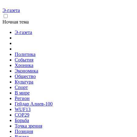
Э-газета
Ночная тема
Э-газета
Политика
События
Хроника
Экономика
Общество
Культура
Спорт
В мире
Регион
Гейдар Алиев-100
WUF13
COP29
Борьба
Точка зрения
Позиция
Взгляд