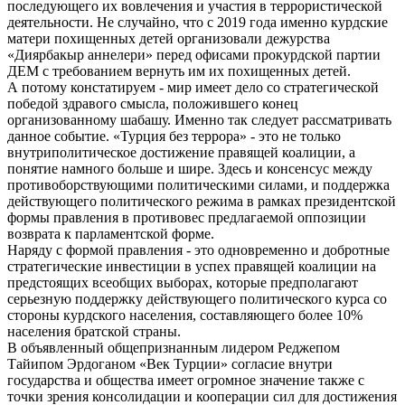
последующего их вовлечения и участия в террористической
деятельности. Не случайно, что с 2019 года именно курдские
матери похищенных детей организовали дежурства
«Диярбакыр аннелери» перед офисами прокурдской партии
ДЕМ с требованием вернуть им их похищенных детей.
А потому констатируем - мир имеет дело со стратегической
победой здравого смысла, положившего конец
организованному шабашу. Именно так следует рассматривать
данное событие. «Турция без террора» - это не только
внутриполитическое достижение правящей коалиции, а
понятие намного больше и шире. Здесь и консенсус между
противоборствующими политическими силами, и поддержка
действующего политического режима в рамках президентской
формы правления в противовес предлагаемой оппозиции
возврата к парламентской форме.
Наряду с формой правления - это одновременно и добротные
стратегические инвестиции в успех правящей коалиции на
предстоящих всеобщих выборах, которые предполагают
серьезную поддержку действующего политического курса со
стороны курдского населения, составляющего более 10%
населения братской страны.
В объявленный общепризнанным лидером Реджепом
Тайипом Эрдоганом «Век Турции» согласие внутри
государства и общества имеет огромное значение также с
точки зрения консолидации и кооперации сил для достижения