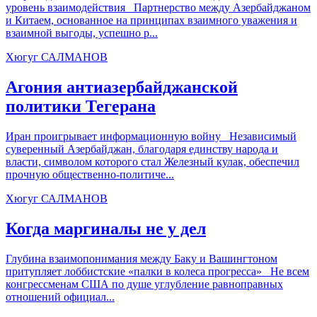
уровень взаимодействия Партнерство между Азербайджаном
и Китаем, основанное на принципах взаимного уважения и
взаимной выгоды, успешно р...
Хюгуг САЛМАНОВ
Агония антиазербайджанской
политики Тегерана
Иран проигрывает информационную войну Независимый
суверенный Азербайджан, благодаря единству народа и
власти, символом которого стал Железный кулак, обеспечил
прочную общественно-политиче...
Хюгуг САЛМАНОВ
Когда маргиналы не у дел
Глубина взаимопонимания между Баку и Вашингтоном
притупляет лоббистские «палки в колеса прогресса» Не всем
конгрессменам США по душе углубление равноправных
отношений официал...