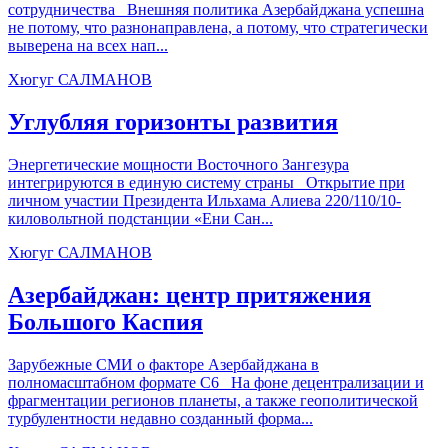
сотрудничества Внешняя политика Азербайджана успешна
не потому, что разнонаправлена, а потому, что стратегически
выверена на всех нап...
Хюгуг САЛМАНОВ
Углубляя горизонты развития
Энергетические мощности Восточного Зангезура
интегрируются в единую систему страны Открытие при
личном участии Президента Ильхама Алиева 220/110/10-
киловольтной подстанции «Ени Сан...
Хюгуг САЛМАНОВ
Азербайджан: центр притяжения
Большого Каспия
Зарубежные СМИ о факторе Азербайджана в
полномасштабном формате С6 На фоне децентрализации и
фрагментации регионов планеты, а также геополитической
турбулентности недавно созданный форма...