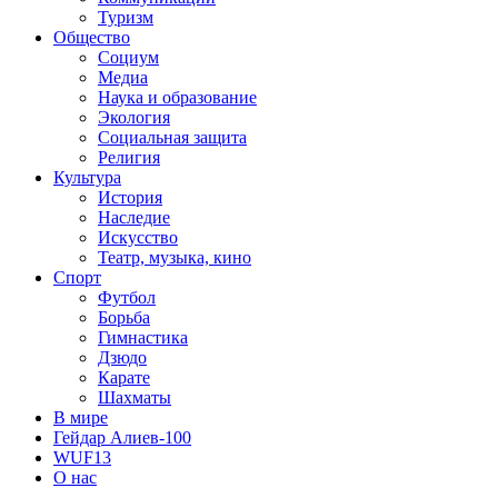
Туризм
Общество
Социум
Медиа
Наука и образование
Экология
Социальная защита
Религия
Культура
История
Наследие
Искусство
Театр, музыка, кино
Спорт
Футбол
Борьба
Гимнастика
Дзюдо
Карате
Шахматы
В мире
Гейдар Алиев-100
WUF13
О нас