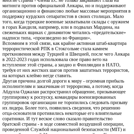
многие страны - члены ЕС не только закрывают глаза на
митинги против официальной Анкары, но и поддерживают
организационно и финансово любые массовые мероприятия в
поддержку курдских сепаратистов в своих столицах. Мало
того, когда турецкие военные захватывали склады с оружием
в горах Кандиля, например, или в подвалах Мардина, на
свеженьких ящиках с динамитом читались «предательские»
надписи типа, «произведено во Франции».
Вспомним в этой связи, как крайне активная штаб-квартира
террористической РПК в Стокгольме стала камнем
преткновения между Турцией и Швецией, после чего Анкара
в 2022-2023 годах использовала свое право вето на
вступление этой страны, а заодно и Финляндии в НАТО,
требуя от них жестких шагов против заштатных террористов,
на которых клеймо негде ставить.
Другая причина долгой дороги к миру - огромная прибыль
исполнителям и заказчикам от терроризма, а потому, когда
Абдулла Оджалан распространил обращение, призывающее
группировку к роспуску, командиры военизированных
группировок организации не торопились следовать призыву
их лидера. Более того, появились сведения, что решению
отца-основателя противились некоторые его влиятельные
соратники. И тут веское слово сказало правительство
братской страны - в ходе совместной воздушной операции,
проведенной Службой национальной безопасности (MIT) и