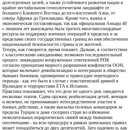
долгосрочных целей, а также устойчивого развития нации в
крайне нестабильном геополитическом ландшафте от
большого Ближнего Востока до юго-восточной Азии, от
севера Африки до Гренландии. Кроме того, важна и
экономическая составляющая, так как официальная Анкара 40
с лишним лет вынуждена была тратить многомиллиардные
ресурсы на поддержку военных операций в пределах и за
пределами своих государственных границ во имя обеспечения
национальной безопасности страны и ее жителей.
Теперь, как говорится, время покажет. Дальше, в соответствии
с классическими ожиданиями, возможен последовательный
процесс ликвидации вооруженных ответвлений РПК
согласно принципам мирного разрешения конфликтов ООН,
которые включают демобилизацию и интеграцию в общество
бывших боевиков, примирение и правосудие переходного
периода - как это было в случае с повстанческой армией в
Ирландии и террористами ETA в Испании.
Практика показывает, что это дело не одного дня, ожидается
несколько этапов. Сдача оружия, реабилитация детей, женщин
и мужчин, не принимавших непосредственное участие в
боевых действиях, а также высылка полевых командиров за
пределы Турции и даже соседних стран во избежание
нежелательных иерархических связей между бывшими
ополченцами - на всю процедуру в рамках цивильных правил
может понадобиться до двух десятилетий. Зато надежно и, как