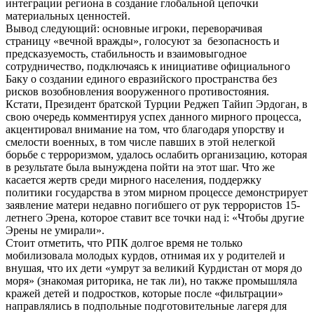
интеграции региона в создание глобальной цепочки
материальных ценностей.
Вывод следующий: основные игроки, переворачивая
страницу «вечной вражды», голосуют за безопасность и
предсказуемость, стабильность и взаимовыгодное
сотрудничество, подключаясь к инициативе официального
Баку о создании единого евразийского пространства без
рисков возобновления вооруженного противостояния.
Кстати, Президент братской Турции Реджеп Тайип Эрдоган, в
свою очередь комментируя успех данного мирного процесса,
акцентировал внимание на том, что благодаря упорству и
смелости военных, в том числе павших в этой нелегкой
борьбе с терроризмом, удалось ослабить организацию, которая
в результате была вынуждена пойти на этот шаг. Что же
касается жертв среди мирного населения, поддержку
политики государства в этом мирном процессе демонстрирует
заявление матери недавно погибшего от рук террористов 15-
летнего Эрена, которое ставит все точки над i: «Чтобы другие
Эрены не умирали».
Стоит отметить, что РПК долгое время не только
мобилизовала молодых курдов, отнимая их у родителей и
внушая, что их дети «умрут за великий Курдистан от моря до
моря» (знакомая риторика, не так ли), но также промышляла
кражей детей и подростков, которые после «фильтрации»
направлялись в подпольные подготовительные лагеря для