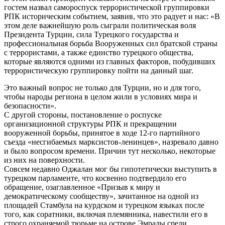
гостем назвал самороспуск террористической группировки
РПК историческим событием, заявив, что это радует и нас: «В
этом деле важнейшую роль сыграли политическая воля
Президента Турции, сила Турецкого государства и
профессиональная борьба Вооруженных сил братской страны
с террористами, а также единство турецкого общества,
которые являются одними из главных факторов, побудивших
террористическую группировку пойти на данный шаг.
Это важный вопрос не только для Турции, но и для того,
чтобы народы региона в целом жили в условиях мира и
безопасности».
С другой стороны, постановление о роспуске
организационной структуры РПК и прекращении
вооруженной борьбы, принятое в ходе 12-го партийного
съезда «несгибаемых марксистов-ленинцев», назревало давно
и было вопросом времени. Причин тут несколько, некоторые
из них на поверхности.
Совсем недавно Оджалан мог бы гипотетически выступить в
турецком парламенте, что косвенно подтвердило его
обращение, озаглавленное «Призыв к миру и
демократическому сообществу», зачитанное на одной из
площадей Стамбула на курдском и турецком языках после
того, как соратники, включая племянника, навестили его в
строго охраняемой тюрьме на острове Эмралы среди