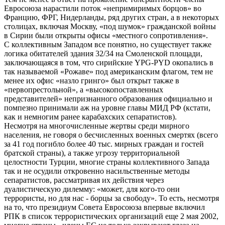
Евросоюза нарастили поток «непримиримых борцов» во
Францию, ФРГ, Нидерланды, ряд других стран, а в некоторых
столицах, включая Москву, «под шумок» гражданской войны
в Сирии были открыты офисы «местного сопротивления».
С коллективным Западом все понятно, но существует также
логика обитателей здания 32/34 на Смоленской площади,
заключающаяся в том, что сирийские YPG-PYD окопались в
так называемой «Рожаве» под американским флагом, тем не
менее их офис «назло гринго» был открыт также в
«первопрестольной», а «высокопоставленных
представителей» непризнанного образования официально и
помпезно принимали аж на уровне главы МИД РФ (кстати,
как и немногим ранее карабахских сепаратистов).
Несмотря на многочисленные жертвы среди мирного
населения, не говоря о бесчисленных военных смертях (всего
за 41 год погибло более 40 тыс. мирных граждан и гостей
братской страны), а также угрозу территориальной
целостности Турции, многие страны коллективного Запада
так и не осудили откровенно насильственные методы
сепаратистов, рассматривая их действия через
дуалистическую дилемму: «может, для кого-то они
террористы, но для нас - борцы за свободу». То есть, несмотря
на то, что президиум Совета Евросоюза впервые включил
РПК в список террористических организаций еще 2 мая 2002,