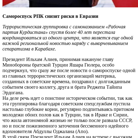
Самороспуск РПК снизит риски в Евразии
Террористическая группировка с самоназванием «Рабочая
партия Курдистана» спустя более 40 лет перестала
координироваться из одного центра, что является еще одной
важной региональной новостью наряду с выкорчевыванием
сепаратизма в Карабахе.
Президент Ильхам Алиев, принимая накануне главу
Минобороны братской Турции Яшара Гюлера, особо
подчеркнул, что сразу же после новости о самороспуске одной
из главных террористических организаций материка,
созданных в советские времена, поздравил с долгожданным
событием своего коллегу, друга и брата Реджепа Тайипа
Эрдогана.
На деле речь идет о поистине историческом событии, так как
эта группировка благодаря советским спецслужбам пустила
настолько глубокие корни, регулярно подпитываясь притоком
молодежи обоих полов как в Турции, так в Ираке и Сирии,
что жила автономной жизнью не только после развала СССР,
но и после пожизненного заточения бессменного идейного
вдохновителя Абдуллы Оджалана (Апо).
В этой связи Президент Ильхам Алиев на встрече с высоким