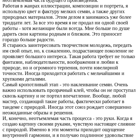
неотъемлемая часть будущего произведения.
Работая в жанрах иллюстрации, композиции и портрета, я
использую цвет и фактуру мелких семян, а также других
природных материалов. Этим делом я занимаюсь уже более
тридцати лет. За все это время я не продал ни одной своей
работы - хотя желающие были всегда. Мне больше по душе
дарить свои картины родным и близким. Это приносит
гораздо больше радости.
Я стараюсь заинтересовать творчеством молодежь, передать
им свой опыт, но, к сожалению, подрастающее поколение не
проявляет большого интереса. Такая работа требует не только
фантазии, наблюдательности, воображения и любви к
природе, но и огромного терпения, почти ювелирной
точности. Иногда приходится работать с мельчайшими и
хрупкими деталями.
Самый кропотливый этап - это наклеивание семян. Очень
важно использовать прозрачный клей, чтобы он не проступал
сквозь картину и не портил впечатление. Вообще, любой
мастер, создающий такие работы, фактически работает в
тандеме с природой. Иногда этот союз рождает совершенно
неожиданные образы и решения.
И, конечно, неотъемлемая часть процесса - это руки. Когда я
создаю картину своими руками, чувствую настоящее слияние
с природой. Именно в эти моменты приходит ощущение
внутренней гармонии, и я получаю подлинное удовольствие