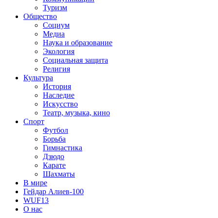
Туризм
Общество
Социум
Медиа
Наука и образование
Экология
Социальная защита
Религия
Культура
История
Наследие
Искусство
Театр, музыка, кино
Спорт
Футбол
Борьба
Гимнастика
Дзюдо
Карате
Шахматы
В мире
Гейдар Алиев-100
WUF13
О нас