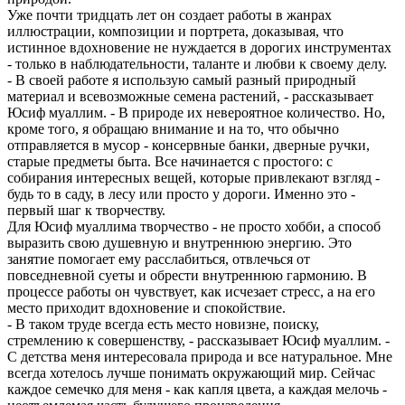
Уже почти тридцать лет он создает работы в жанрах
иллюстрации, композиции и портрета, доказывая, что
истинное вдохновение не нуждается в дорогих инструментах
- только в наблюдательности, таланте и любви к своему делу.
- В своей работе я использую самый разный природный
материал и всевозможные семена растений, - рассказывает
Юсиф муаллим. - В природе их невероятное количество. Но,
кроме того, я обращаю внимание и на то, что обычно
отправляется в мусор - консервные банки, дверные ручки,
старые предметы быта. Все начинается с простого: с
собирания интересных вещей, которые привлекают взгляд -
будь то в саду, в лесу или просто у дороги. Именно это -
первый шаг к творчеству.
Для Юсиф муаллима творчество - не просто хобби, а способ
выразить свою душевную и внутреннюю энергию. Это
занятие помогает ему расслабиться, отвлечься от
повседневной суеты и обрести внутреннюю гармонию. В
процессе работы он чувствует, как исчезает стресс, а на его
место приходит вдохновение и спокойствие.
- В таком труде всегда есть место новизне, поиску,
стремлению к совершенству, - рассказывает Юсиф муаллим. -
С детства меня интересовала природа и все натуральное. Мне
всегда хотелось лучше понимать окружающий мир. Сейчас
каждое семечко для меня - как капля цвета, а каждая мелочь -