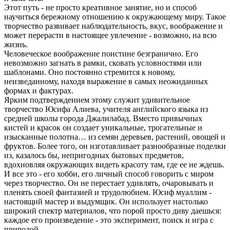
Этот путь - не просто креативное занятие, но и способ
научиться бережному отношению к окружающему миру. Такое
творчество развивает наблюдательность, вкус, воображение и
может перерасти в настоящее увлечение - возможно, на всю
жизнь.
Человеческое воображение поистине безгранично. Его
невозможно загнать в рамки, сковать условностями или
шаблонами. Оно постоянно стремится к новому,
неизведанному, находя выражение в самых неожиданных
формах и фактурах.
Ярким подтверждением этому служит удивительное
творчество Юсифа Алиева, учителя английского языка из
средней школы города Джалилабад. Вместо привычных
кистей и красок он создает уникальные, трогательные и
изысканные полотна… из семян деревьев, растений, овощей и
фруктов. Более того, он изготавливает разнообразные поделки
из, казалось бы, непригодных бытовых предметов,
вдохновляя окружающих видеть красоту там, где ее не ждешь.
И все это - его хобби, его личный способ говорить с миром
через творчество. Он не перестает удивлять, очаровывать и
пленять своей фантазией и трудолюбием. Юсиф муаллим -
настоящий мастер и выдумщик. Он использует настолько
широкий спектр материалов, что порой просто диву даешься:
каждое его произведение - это эксперимент, поиск и игра с
природой.