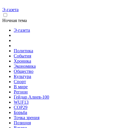
Э-газета
Ночная тема
Э-газета
Политика
События
Хроника
Экономика
Общество
Культура
Спорт
В мире
Регион
Гейдар Алиев-100
WUF13
COP29
Борьба
Точка зрения
Позиция
Взгляд