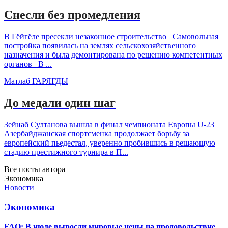
Снесли без промедления
В Гёйгёле пресекли незаконное строительство Самовольная
постройка появилась на землях сельскохозяйственного
назначения и была демонтирована по решению компетентных
органов В ...
Матлаб ГАРЯГДЫ
До медали один шаг
Зейнаб Султанова вышла в финал чемпионата Европы U-23
Азербайджанская спортсменка продолжает борьбу за
европейский пьедестал, уверенно пробившись в решающую
стадию престижного турнира в П...
Все посты автора
Экономика
Новости
Экономика
FAO: В июле выросли мировые цены на продовольствие