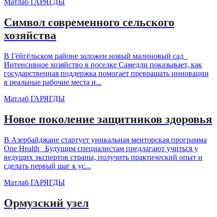
Матлаб ГАРЯГДЫ
Символ современного сельского
хозяйства
В Гёйгёльском районе заложен новый малиновый сад
Интенсивное хозяйство в поселке Самедли показывает, как
государственная поддержка помогает превращать инновации
в реальные рабочие места и...
Матлаб ГАРЯГДЫ
Новое поколение защитников здоровья
В Азербайджане стартует уникальная менторская программа
One Health Будущим специалистам предлагают учиться у
ведущих экспертов страны, получить практический опыт и
сделать первый шаг к ус...
Матлаб ГАРЯГДЫ
Ормузский узел