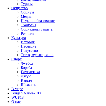
Туризм
Общество
Социум
Медиа
Наука и образование
Экология
Социальная защита
Религия
Культура
История
Наследие
Искусство
Театр, музыка, кино
Спорт
Футбол
Борьба
Гимнастика
Дзюдо
Карате
Шахматы
В мире
Гейдар Алиев-100
WUF13
О нас