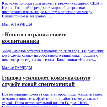
Как узкая полоска воды держит в заложниках диалог США и
Ирана Главный перекресток мировой энергетики
превратился в разменную монету в переговорах между
Вашингтоном и Тегераном ...
Матлаб ГАРЯГДЫ
«Кяпаз» сохранил своего
воспитанника
Умид Самедов остается в команде до 2028 года Гянджинский
клуб сделал ставку на собственного защитника, продлив с
ним контракт еще на два сезона Болельщики «Кяпаза»...
Матлаб ГАРЯГДЫ
Гянджа усиливает коммунальную
службу новой спецтехникой
Новые машины помогут сделать город чище, ускорить вывоз
отходов и повысить эффективность работы коммунальных
служб Глава исполнительной власти Гянджи Ниязи