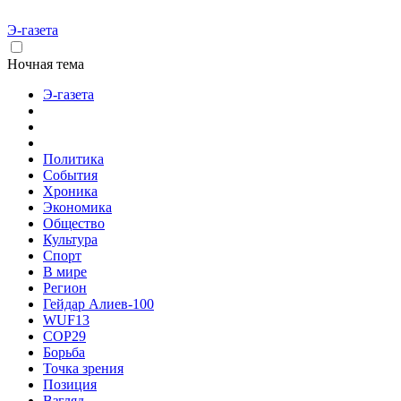
Э-газета
Ночная тема
Э-газета
Политика
События
Хроника
Экономика
Общество
Культура
Спорт
В мире
Регион
Гейдар Алиев-100
WUF13
COP29
Борьба
Точка зрения
Позиция
Взгляд