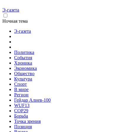
Э-газета
Ночная тема
Э-газета
Политика
События
Хроника
Экономика
Общество
Культура
Спорт
В мире
Регион
Гейдар Алиев-100
WUF13
COP29
Борьба
Точка зрения
Позиция
Взгляд