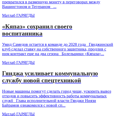
превратился в разменную монету в переговорах между
Вашингтоном и Тегераном ...
Матлаб ГАРЯГДЫ
«Кяпаз» сохранил своего
воспитанника
Умид Самедов остается в команде до 2028 года Гянджинский
клуб сделал ставку на собственного защитника, продлив с
ним контракт еще на два сезона Болельщики «Кяпаза»...
Матлаб ГАРЯГДЫ
Гянджа усиливает коммунальную
службу новой спецтехникой
Новые машины помогут сделать город чище, ускорить вывоз
отходов и повысить эффективность работы коммунальных
служб Глава исполнительной власти Гянджи Ниязи
Байрамов ознакомился с новой сп...
Матлаб ГАРЯГДЫ