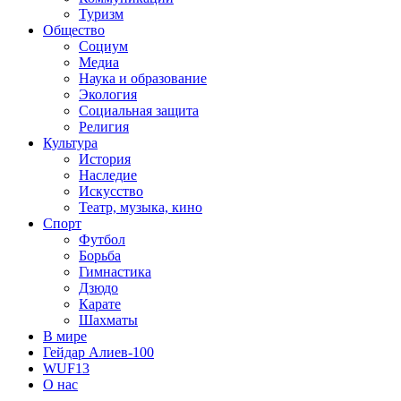
Туризм
Общество
Социум
Медиа
Наука и образование
Экология
Социальная защита
Религия
Культура
История
Наследие
Искусство
Театр, музыка, кино
Спорт
Футбол
Борьба
Гимнастика
Дзюдо
Карате
Шахматы
В мире
Гейдар Алиев-100
WUF13
О нас