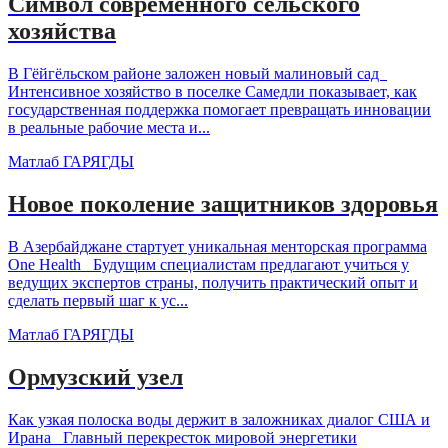
Символ современного сельского
хозяйства
В Гёйгёльском районе заложен новый малиновый сад
Интенсивное хозяйство в поселке Самедли показывает, как
государственная поддержка помогает превращать инновации
в реальные рабочие места и...
Матлаб ГАРЯГДЫ
Новое поколение защитников здоровья
В Азербайджане стартует уникальная менторская программа
One Health Будущим специалистам предлагают учиться у
ведущих экспертов страны, получить практический опыт и
сделать первый шаг к ус...
Матлаб ГАРЯГДЫ
Ормузский узел
Как узкая полоска воды держит в заложниках диалог США и
Ирана Главный перекресток мировой энергетики