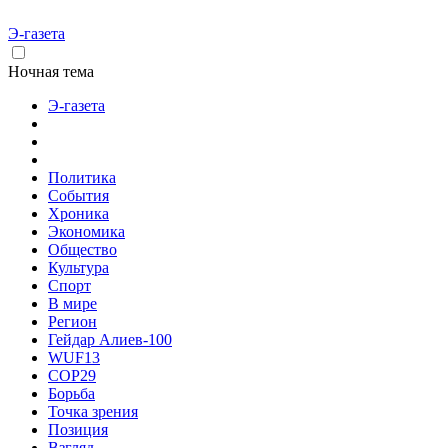
Э-газета
Ночная тема
Э-газета
Политика
События
Хроника
Экономика
Общество
Культура
Спорт
В мире
Регион
Гейдар Алиев-100
WUF13
COP29
Борьба
Точка зрения
Позиция
Взгляд