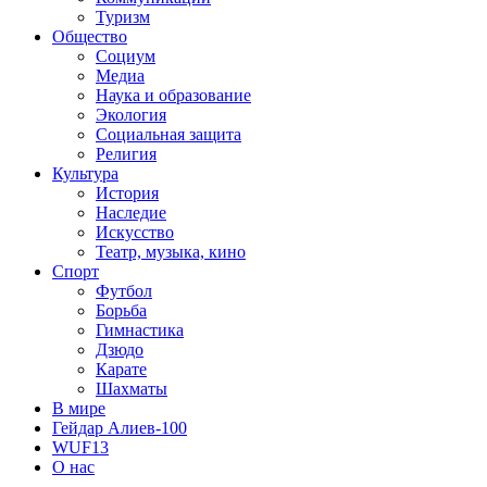
Туризм
Общество
Социум
Медиа
Наука и образование
Экология
Социальная защита
Религия
Культура
История
Наследие
Искусство
Театр, музыка, кино
Спорт
Футбол
Борьба
Гимнастика
Дзюдо
Карате
Шахматы
В мире
Гейдар Алиев-100
WUF13
О нас