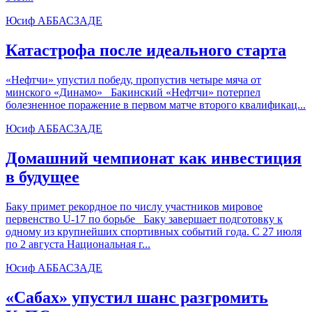
Юсиф АББАСЗАДЕ
Катастрофа после идеального старта
«Нефтчи» упустил победу, пропустив четыре мяча от
минского «Динамо» Бакинский «Нефтчи» потерпел
болезненное поражение в первом матче второго квалификац...
Юсиф АББАСЗАДЕ
Домашний чемпионат как инвестиция
в будущее
Баку примет рекордное по числу участников мировое
первенство U-17 по борьбе Баку завершает подготовку к
одному из крупнейших спортивных событий года. С 27 июля
по 2 августа Национальная г...
Юсиф АББАСЗАДЕ
«Сабах» упустил шанс разгромить