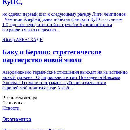
КуПС,
но сделал первый шаг к следующему раунду Лиги чемпионов
Чемпион Азербайджана победил финский КуПС со счетом
1:0, однако перед ответной встречей в Куопио интрига
сохраняется из-за нереализ...
Юсиф АББАСЗАДЕ
Баку и Берлин: стратегическое
партнерство новой эпохи
Азербайджано-германские отношения выходят на качественно
новый уровень Официальный визит Президента Ильхама
Алиева в Германию отражает глубокие изменения в
европейской политике, где Азерб...
Все посты автора
Экономика
Новости
Экономика