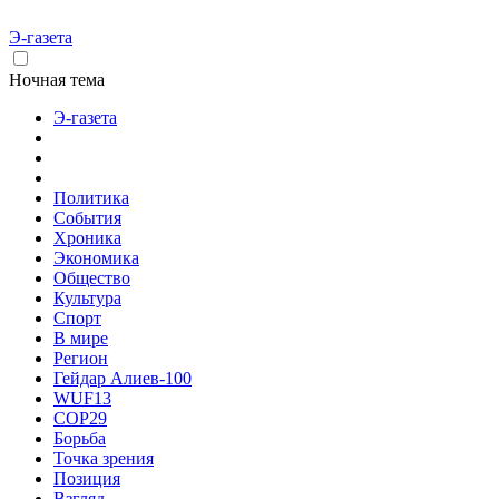
Э-газета
Ночная тема
Э-газета
Политика
События
Хроника
Экономика
Общество
Культура
Спорт
В мире
Регион
Гейдар Алиев-100
WUF13
COP29
Борьба
Точка зрения
Позиция
Взгляд