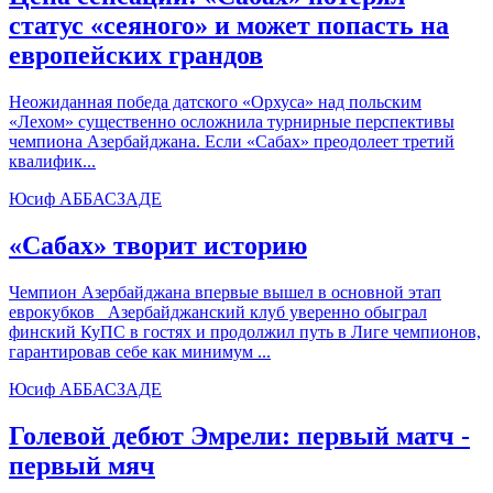
статус «сеяного» и может попасть на
европейских грандов
Неожиданная победа датского «Орхуса» над польским
«Лехом» существенно осложнила турнирные перспективы
чемпиона Азербайджана. Если «Сабах» преодолеет третий
квалифик...
Юсиф АББАСЗАДЕ
«Сабах» творит историю
Чемпион Азербайджана впервые вышел в основной этап
еврокубков Азербайджанский клуб уверенно обыграл
финский КуПС в гостях и продолжил путь в Лиге чемпионов,
гарантировав себе как минимум ...
Юсиф АББАСЗАДЕ
Голевой дебют Эмрели: первый матч -
первый мяч