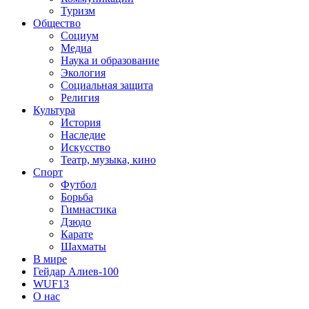
Туризм
Общество
Социум
Медиа
Наука и образование
Экология
Социальная защита
Религия
Культура
История
Наследие
Искусство
Театр, музыка, кино
Спорт
Футбол
Борьба
Гимнастика
Дзюдо
Карате
Шахматы
В мире
Гейдар Алиев-100
WUF13
О нас