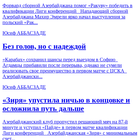
Форвард сборной Азербайджана помог «Ракуву» победить в
квалификации Лиги конференций Нападающий сборной
Азербайджана Махир Эмрели ярко начал выступления за
польский «Рак...
Юсиф АББАСЗАДЕ
Без голов, но с надеждой
«Карабах» сохранил шансы перед выездом в Софию
Агдамцы прибавили после перерыва, однако не сумели
реализовать свое преимущество в первом матче с ЦСКА
Азербайджански...
Юсиф АББАСЗАДЕ
«Зиря» упустила ничью в концовке и
осложнила путь дальше
Азербайджанский клуб пропустил решающий мяч на 87-й
минуте и уступил «Пайде» в первом матче квалификации
Лиги конференций Азербайджанская «Зиря» с минимальным
счет...