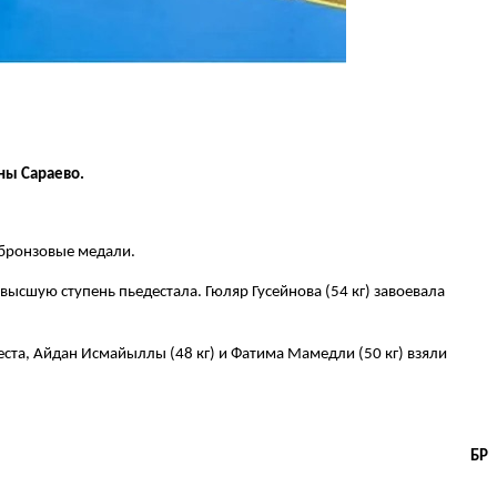
ны Сараево.
 бронзовые медали.
а высшую ступень пьедестала. Гюляр Гусейнова (54 кг) завоевала
еста, Айдан Исмайыллы (48 кг) и Фатима Мамедли (50 кг) взяли
БР