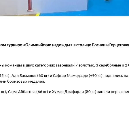
ом турнире «Олимпийские надежды» в столице Боснии и Герцегови
ы команды в двух категориях завоевали 7 золотых, 3 серебряные и 2
(55 кг), Али Бахышов (60 кг) и Сафтар Мамедзаде (+90 кг) поднялись н
елями бронзовых медалей.
кг), Сама Аббасова (66 кг) и Хумар Джафарли (80 кг) заняли первые м