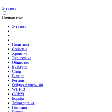
Э-газета
Ночная тема
Э-газета
Политика
События
Хроника
Экономика
Общество
Культура
Спорт
В мире
Регион
Гейдар Алиев-100
WUF13
COP29
Борьба
Точка зрения
Позиция
Взгляд