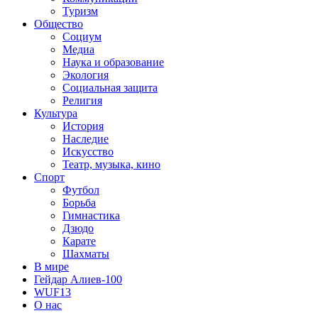
Туризм
Общество
Социум
Медиа
Наука и образование
Экология
Социальная защита
Религия
Культура
История
Наследие
Искусство
Театр, музыка, кино
Спорт
Футбол
Борьба
Гимнастика
Дзюдо
Карате
Шахматы
В мире
Гейдар Алиев-100
WUF13
О нас