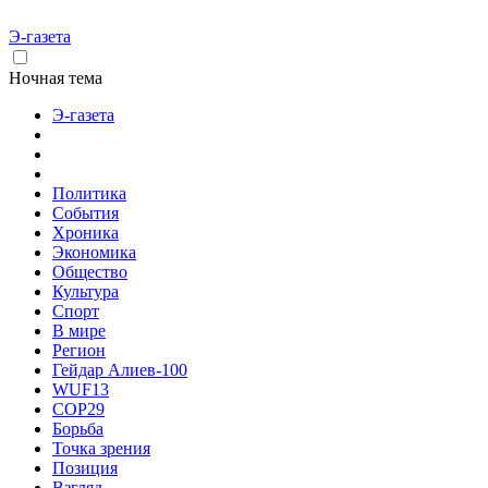
Э-газета
Ночная тема
Э-газета
Политика
События
Хроника
Экономика
Общество
Культура
Спорт
В мире
Регион
Гейдар Алиев-100
WUF13
COP29
Борьба
Точка зрения
Позиция
Взгляд