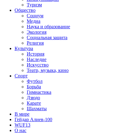
Туризм
Общество
Социум
Медиа
Наука и образование
Экология
Социальная защита
Религия
Культура
История
Наследие
Искусство
Театр, музыка, кино
Спорт
Футбол
Борьба
Гимнастика
Дзюдо
Карате
Шахматы
В мире
Гейдар Алиев-100
WUF13
О нас