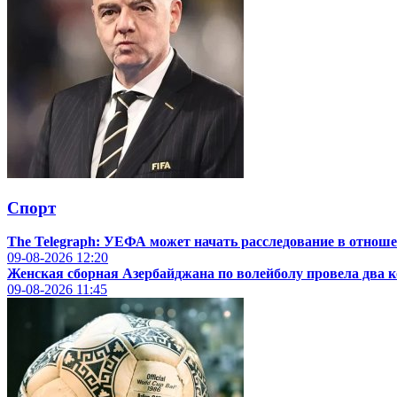
Спорт
The Telegraph: УЕФА может начать расследование в отнош
09-08-2026
12:20
Женская сборная Азербайджана по волейболу провела два 
09-08-2026
11:45