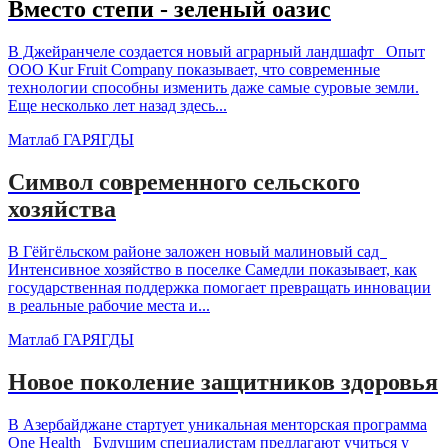
Вместо степи - зеленый оазис
В Джейранчеле создается новый аграрный ландшафт Опыт
ООО Kur Fruit Company показывает, что современные
технологии способны изменить даже самые суровые земли.
Еще несколько лет назад здесь...
Матлаб ГАРЯГДЫ
Символ современного сельского
хозяйства
В Гёйгёльском районе заложен новый малиновый сад
Интенсивное хозяйство в поселке Самедли показывает, как
государственная поддержка помогает превращать инновации
в реальные рабочие места и...
Матлаб ГАРЯГДЫ
Новое поколение защитников здоровья
В Азербайджане стартует уникальная менторская программа
One Health Будущим специалистам предлагают учиться у