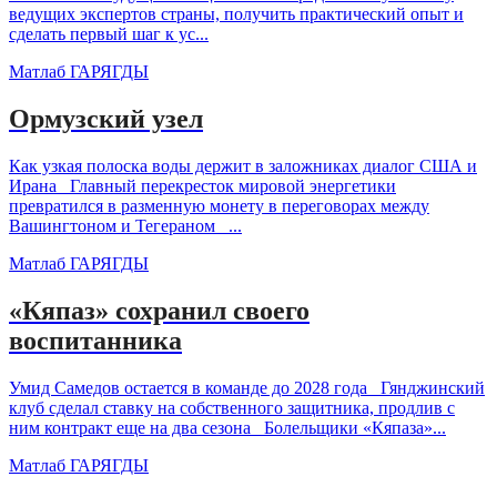
ведущих экспертов страны, получить практический опыт и
сделать первый шаг к ус...
Матлаб ГАРЯГДЫ
Ормузский узел
Как узкая полоска воды держит в заложниках диалог США и
Ирана Главный перекресток мировой энергетики
превратился в разменную монету в переговорах между
Вашингтоном и Тегераном ...
Матлаб ГАРЯГДЫ
«Кяпаз» сохранил своего
воспитанника
Умид Самедов остается в команде до 2028 года Гянджинский
клуб сделал ставку на собственного защитника, продлив с
ним контракт еще на два сезона Болельщики «Кяпаза»...
Матлаб ГАРЯГДЫ