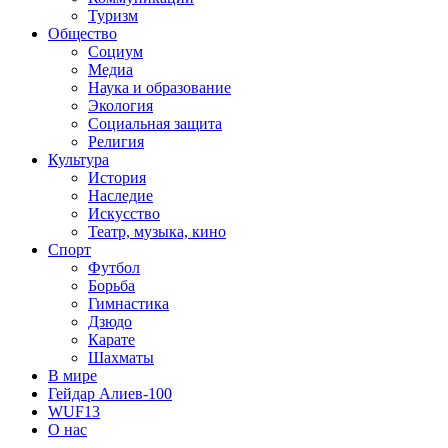
Туризм
Общество
Социум
Медиа
Наука и образование
Экология
Социальная защита
Религия
Культура
История
Наследие
Искусство
Театр, музыка, кино
Спорт
Футбол
Борьба
Гимнастика
Дзюдо
Карате
Шахматы
В мире
Гейдар Алиев-100
WUF13
О нас