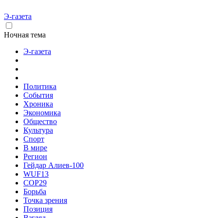
Э-газета
Ночная тема
Э-газета
Политика
События
Хроника
Экономика
Общество
Культура
Спорт
В мире
Регион
Гейдар Алиев-100
WUF13
COP29
Борьба
Точка зрения
Позиция
Взгляд