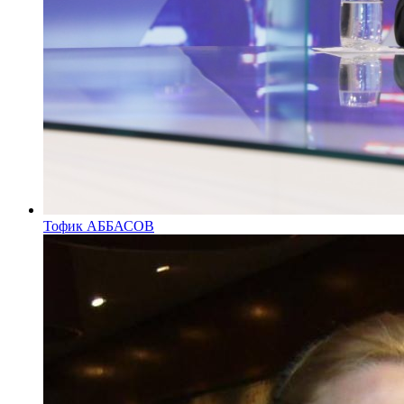
Тофик АББАСОВ