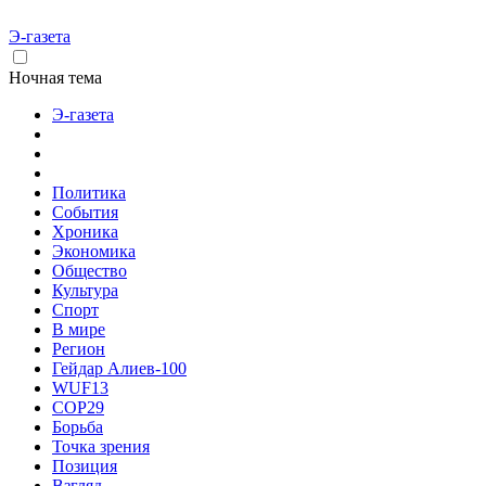
Э-газета
Ночная тема
Э-газета
Политика
События
Хроника
Экономика
Общество
Культура
Спорт
В мире
Регион
Гейдар Алиев-100
WUF13
COP29
Борьба
Точка зрения
Позиция
Взгляд