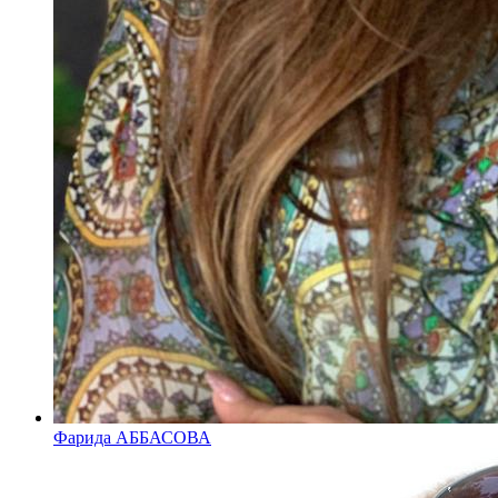
Фарида АББАСОВА