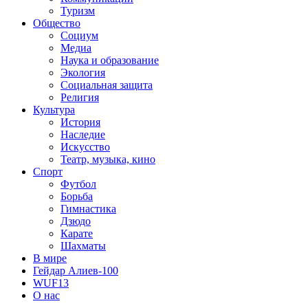
Туризм
Общество
Социум
Медиа
Наука и образование
Экология
Социальная защита
Религия
Культура
История
Наследие
Искусство
Театр, музыка, кино
Спорт
Футбол
Борьба
Гимнастика
Дзюдо
Карате
Шахматы
В мире
Гейдар Алиев-100
WUF13
О нас