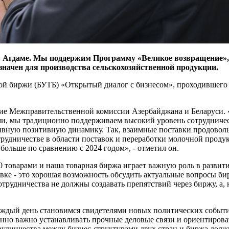
 Агдаме. Мы поддержим Программу «Великое возвращение», с
значен для производства сельскохозяйственной продукции.
ой биржи (БУТБ) «Открытый диалог с бизнесом», проходившего в
дание Межправительственной комиссии Азербайджана и Беларуси
ми, мы традиционно поддерживаем высокий уровень сотрудничест
ывную позитивную динамику. Так, взаимные поставки продовол
сотрудничестве в области поставок и переработки молочной прод
больше по сравнению с 2024 годом», - отметил он.
0 товарами и наша товарная биржа играет важную роль в разви
вке - это хорошая возможность обсудить актуальные вопросы би
трудничества не должны создавать препятствий через биржу, а,
дый день становимся свидетелями новых политических событий»
енно важно устанавливать прочные деловые связи и ориентирова
рудничества между бизнес-структурами двух стран и биржа дол