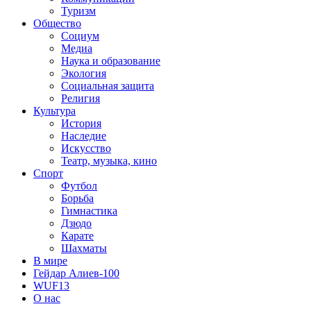
Туризм
Общество
Социум
Медиа
Наука и образование
Экология
Социальная защита
Религия
Культура
История
Наследие
Искусство
Театр, музыка, кино
Спорт
Футбол
Борьба
Гимнастика
Дзюдо
Карате
Шахматы
В мире
Гейдар Алиев-100
WUF13
О нас