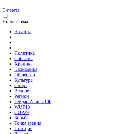
Э-газета
Ночная тема
Э-газета
Политика
События
Хроника
Экономика
Общество
Культура
Спорт
В мире
Регион
Гейдар Алиев-100
WUF13
COP29
Борьба
Точка зрения
Позиция
Взгляд