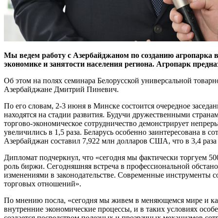
Мы ведем работу с Азербайджаном по созданию агропарка в
экономике и занятости населения региона. Агропарк предна
Об этом на полях семинара Белорусской универсальной товарн
Азербайджане Дмитрий Пиневич.
По его словам, 2-3 июня в Минске состоится очередное засе
находятся на стадии развития. Будучи дружественными страна
торгово-экономическое сотрудничество демонстрирует непрер
увеличились в 1,5 раза. Беларусь особенно заинтересована в 
Азербайджан составил 7,922 млн долларов США, что в 3,4 раза 
Дипломат подчеркнул, что «сегодня мы фактически торгуем 50
роль биржи. Сегодняшняя встреча в профессиональной обстано
изменениями в законодательстве. Современные инструменты со
торговых отношений».
По мнению посла, «сегодня мы живем в меняющемся мире и каж
внутренние экономические процессы, и в таких условиях особ
создается посредством полезных и прозрачных механизмов сот