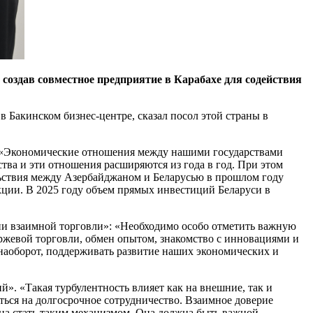
оздав совместное предприятие в Карабахе для содействия
 Бакинском бизнес-центре, сказал посол этой страны в
. «Экономические отношения между нашими государствами
ва и эти отношения расширяются из года в год. При этом
ьствия между Азербайджаном и Беларусью в прошлом году
укции. В 2025 году объем прямых инвестиций Беларуси в
тии взаимной торговли»: «Необходимо особо отметить важную
ржевой торговли, обмен опытом, знакомство с инновациями и
 наоборот, поддерживать развитие наших экономических и
. «Такая турбулентность влияет как на внешние, так и
ться на долгосрочное сотрудничество. Взаимное доверие
жна стать таким механизмом. Она должна быть важной