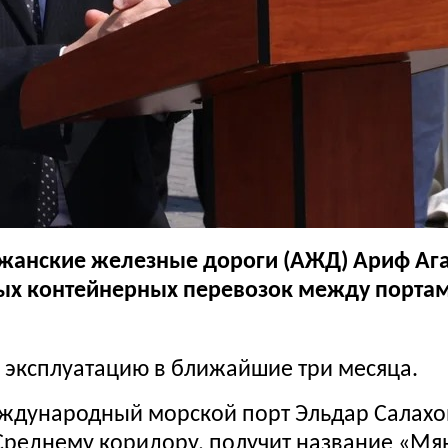
жанские железные дороги (АЖД) Ариф Ага
ных контейнерных перевозок между портам
в эксплуатацию в ближайшие три месяца.
дународный морской порт Эльдар Салахов 
Среднему коридору, получит название «Мя