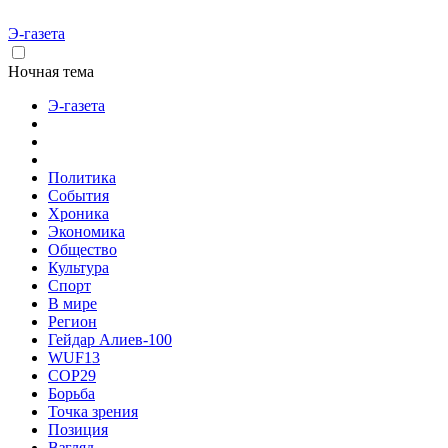
Э-газета
Ночная тема
Э-газета
Политика
События
Хроника
Экономика
Общество
Культура
Спорт
В мире
Регион
Гейдар Алиев-100
WUF13
COP29
Борьба
Точка зрения
Позиция
Взгляд