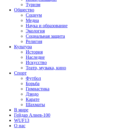
Туризм
Общество
Социум
Медиа
Наука и образование
Экология
Социальная защита
Религия
Культура
История
Наследие
Искусство
Театр, музыка, кино
Спорт
Футбол
Борьба
Гимнастика
Дзюдо
Карате
Шахматы
В мире
Гейдар Алиев-100
WUF13
О нас