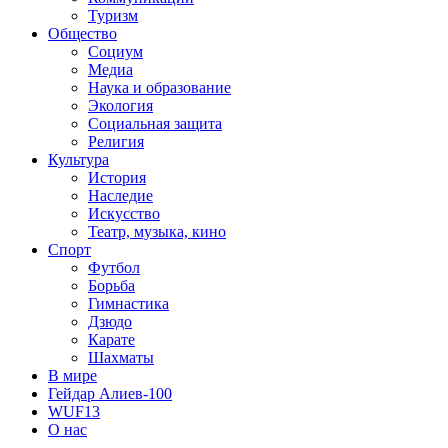
Туризм
Общество
Социум
Медиа
Наука и образование
Экология
Социальная защита
Религия
Культура
История
Наследие
Искусство
Театр, музыка, кино
Спорт
Футбол
Борьба
Гимнастика
Дзюдо
Карате
Шахматы
В мире
Гейдар Алиев-100
WUF13
О нас