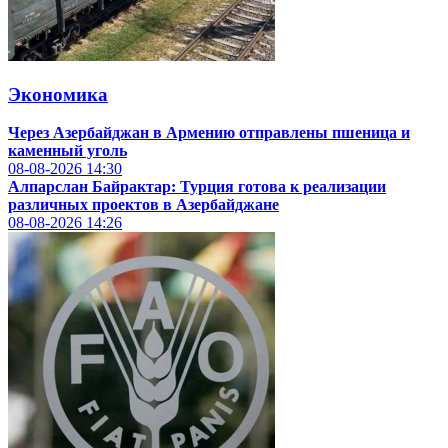
Экономика
Через Азербайджан в Армению отправлены пшеница и
каменный уголь
08-08-2026
14:30
Алпарслан Байрактар: Турция готова к реализации
различных проектов в Азербайджане
08-08-2026
14:26