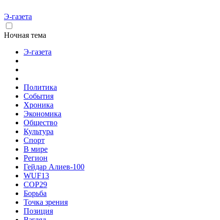
Э-газета
Ночная тема
Э-газета
Политика
События
Хроника
Экономика
Общество
Культура
Спорт
В мире
Регион
Гейдар Алиев-100
WUF13
COP29
Борьба
Точка зрения
Позиция
Взгляд