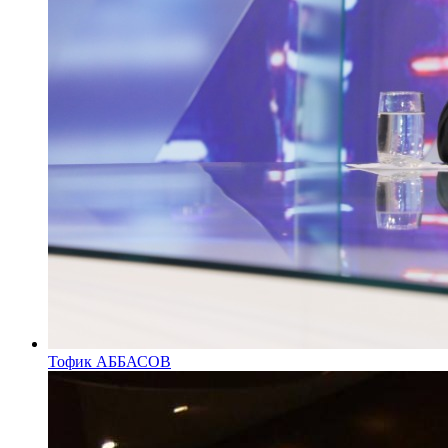
Тофик АББАСОВ