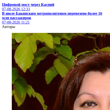
Цифровой мост через Каспий
07-08-2026
12:33
В июле Бакинским метрополитеном перевезено более 16
млн пассажиров
07-08-2026
11:21
Авторы