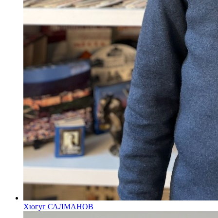
Хюгуг САЛМАНОВ