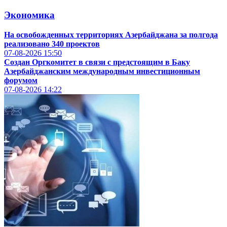
Экономика
На освобожденных территориях Азербайджана за полгода
реализовано 340 проектов
07-08-2026
15:50
Создан Оргкомитет в связи с предстоящим в Баку
Азербайджанским международным инвестиционным
форумом
07-08-2026
14:22