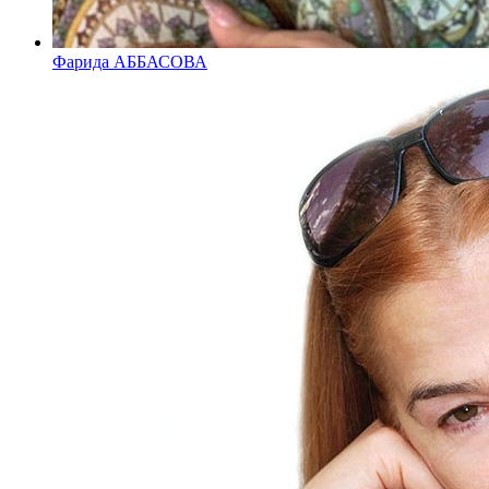
Фарида АББАСОВА