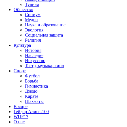
Туризм
Общество
Социум
Медиа
Наука и образование
Экология
Социальная защита
Религия
Культура
История
Наследие
Искусство
Театр, музыка, кино
Спорт
Футбол
Борьба
Гимнастика
Дзюдо
Карате
Шахматы
В мире
Гейдар Алиев-100
WUF13
О нас