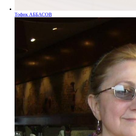
Тофик АББАСОВ