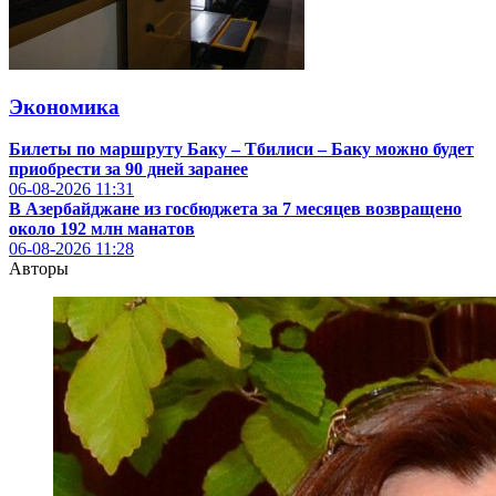
Экономика
Билеты по маршруту Баку – Тбилиси – Баку можно будет
приобрести за 90 дней заранее
06-08-2026
11:31
В Азербайджане из госбюджета за 7 месяцев возвращено
около 192 млн манатов
06-08-2026
11:28
Авторы