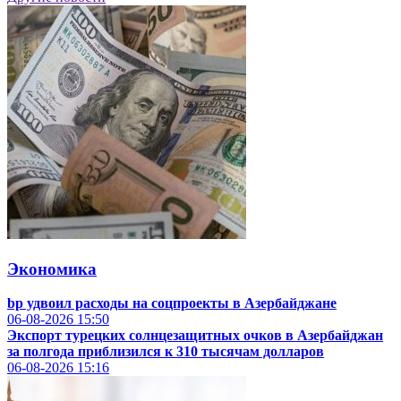
Экономика
bp удвоил расходы на соцпроекты в Азербайджане
06-08-2026
15:50
Экспорт турецких солнцезащитных очков в Азербайджан
за полгода приблизился к 310 тысячам долларов
06-08-2026
15:16