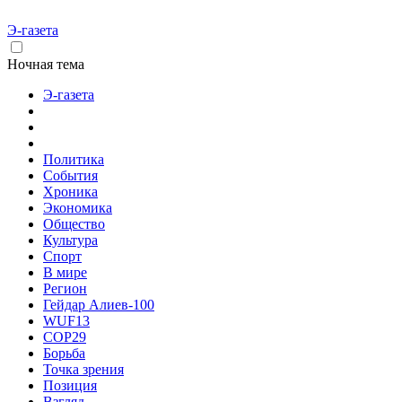
Э-газета
Ночная тема
Э-газета
Политика
События
Хроника
Экономика
Общество
Культура
Спорт
В мире
Регион
Гейдар Алиев-100
WUF13
COP29
Борьба
Точка зрения
Позиция
Взгляд