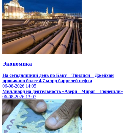
Экономика
На сегодняшний день по Баку – Тбилиси – Джейхан
прокачано более 4,7 млрд баррелей нефти
06-08-2026
14:05
Миллиард на деятельность «Азери – Чираг – Гюнешли»
06-08-2026
13:07