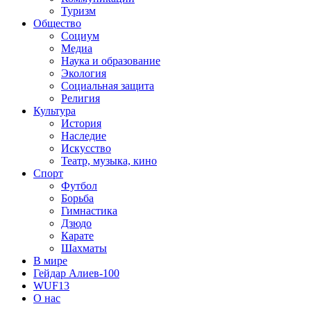
Туризм
Общество
Социум
Медиа
Наука и образование
Экология
Социальная защита
Религия
Культура
История
Наследие
Искусство
Театр, музыка, кино
Спорт
Футбол
Борьба
Гимнастика
Дзюдо
Карате
Шахматы
В мире
Гейдар Алиев-100
WUF13
О нас