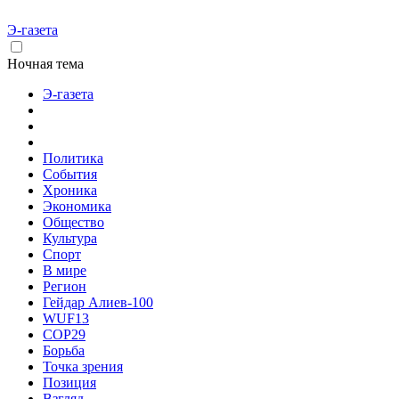
Э-газета
Ночная тема
Э-газета
Политика
События
Хроника
Экономика
Общество
Культура
Спорт
В мире
Регион
Гейдар Алиев-100
WUF13
COP29
Борьба
Точка зрения
Позиция
Взгляд