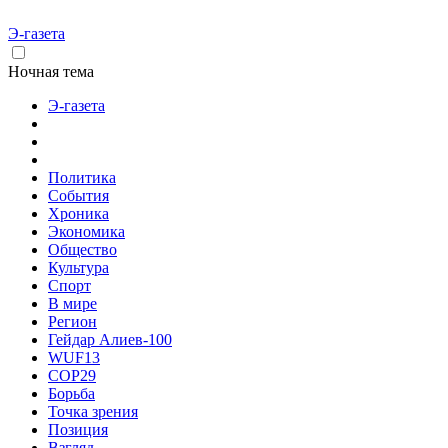
Э-газета
Ночная тема
Э-газета
Политика
События
Хроника
Экономика
Общество
Культура
Спорт
В мире
Регион
Гейдар Алиев-100
WUF13
COP29
Борьба
Точка зрения
Позиция
Взгляд