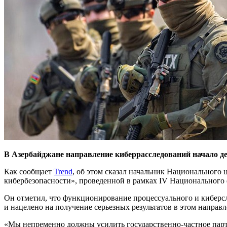
В Азербайджане направление киберрасследований начало де
Как сообщает
Trend
, об этом сказал начальник Национального
кибербезопасности», проведенной в рамках IV Национального 
Он отметил, что функционирование процессуального и киберсл
и нацелено на получение серьезных результатов в этом направ
«Мы непременно должны усилить государственно-частное парт