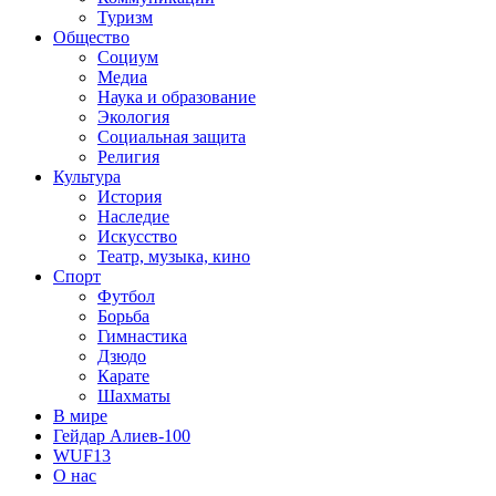
Туризм
Общество
Социум
Медиа
Наука и образование
Экология
Социальная защита
Религия
Культура
История
Наследие
Искусство
Театр, музыка, кино
Спорт
Футбол
Борьба
Гимнастика
Дзюдо
Карате
Шахматы
В мире
Гейдар Алиев-100
WUF13
О нас