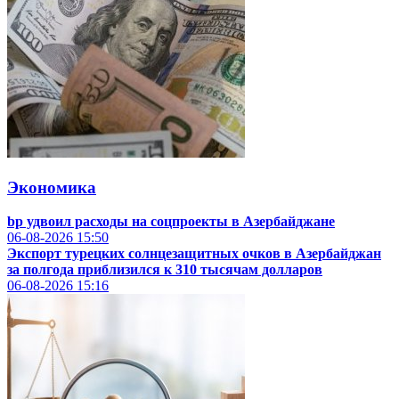
Экономика
bp удвоил расходы на соцпроекты в Азербайджане
06-08-2026
15:50
Экспорт турецких солнцезащитных очков в Азербайджан
за полгода приблизился к 310 тысячам долларов
06-08-2026
15:16