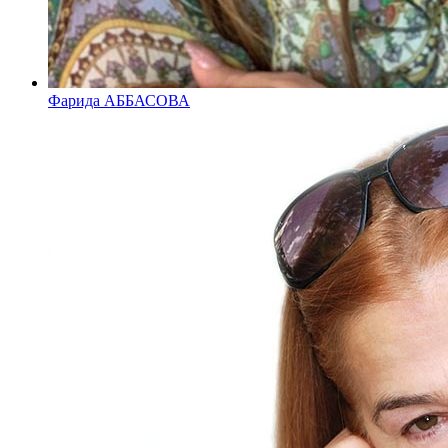
Фарида АББАСОВА