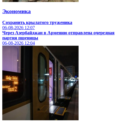
Экономика
Сохранить крылатого труженика
06-08-2026
12:07
Через Азербайджан в Армению отправлена очередная
партия пшеницы
06-08-2026
12:04