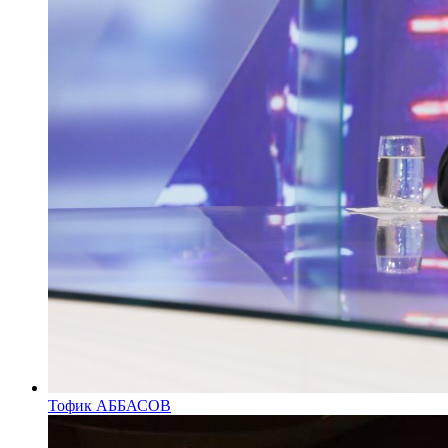
Тофик АББАСОВ