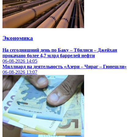
Экономика
На сегодняшний день по Баку – Тбилиси – Джейхан
прокачано более 4,7 млрд баррелей нефти
06-08-2026
14:05
Миллиард на деятельность «Азери – Чираг – Гюнешли»
06-08-2026
13:07