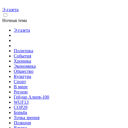
Э-газета
Ночная тема
Э-газета
Политика
События
Хроника
Экономика
Общество
Культура
Спорт
В мире
Регион
Гейдар Алиев-100
WUF13
COP29
Борьба
Точка зрения
Позиция
Взгляд