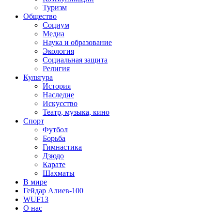
Туризм
Общество
Социум
Медиа
Наука и образование
Экология
Социальная защита
Религия
Культура
История
Наследие
Искусство
Театр, музыка, кино
Спорт
Футбол
Борьба
Гимнастика
Дзюдо
Карате
Шахматы
В мире
Гейдар Алиев-100
WUF13
О нас