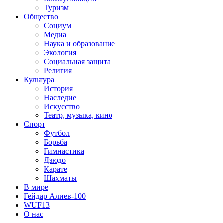
Туризм
Общество
Социум
Медиа
Наука и образование
Экология
Социальная защита
Религия
Культура
История
Наследие
Искусство
Театр, музыка, кино
Спорт
Футбол
Борьба
Гимнастика
Дзюдо
Карате
Шахматы
В мире
Гейдар Алиев-100
WUF13
О нас