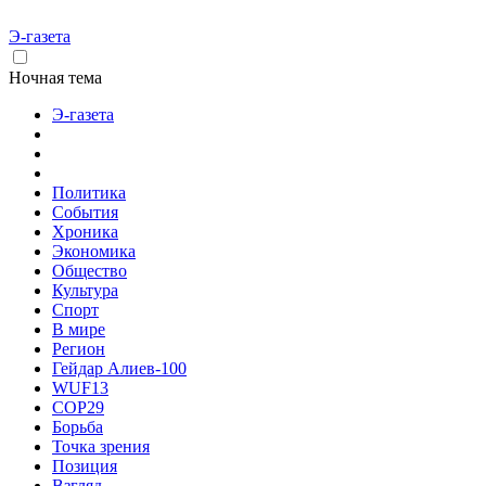
Э-газета
Ночная тема
Э-газета
Политика
События
Хроника
Экономика
Общество
Культура
Спорт
В мире
Регион
Гейдар Алиев-100
WUF13
COP29
Борьба
Точка зрения
Позиция
Взгляд